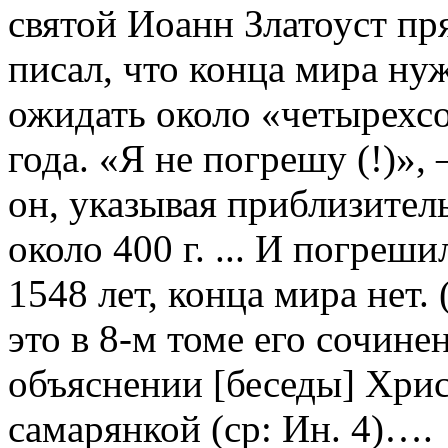
святой Иоанн Златоуст пр
писал, что конца мира ну
ожидать около «четырехс
года. «Я не погрешу (!)», 
он, указывая приблизител
около 400 г. ... И погреш
1548 лет, конца мира нет.
это в 8-м томе его сочинен
объяснении [беседы] Хрис
самарянкой (ср: Ин. 4)….