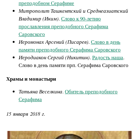
преподобном Серафиме
Митрополит Ташкентский и Среднеазиатский
Владимир (Иким)
.
Слово к 90-летию
прославления преподобного Серафима
Саровского
Иеромонах Арсений (Писарев)
.
Слово в день
памяти преподобного Серафима Саровского
Иеродиакон Сергий (Никитин)
.
Радость наша
.
Слово в день памяти прп. Серафима Саровского
Храмы и монастыри
Татьяна Веселкина
.
Обитель преподобного
Серафима
15 января 2018 г.