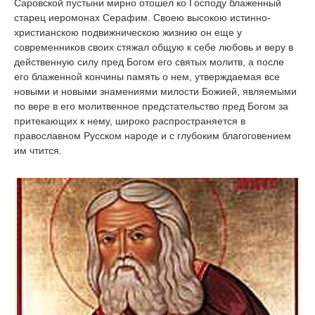
Саровской пустыни мирно отошел ко Господу блаженный
cтарец иеромонах Серафим. Своею высокою истинно-
христианскою подвижническою жизнию он еще у
современников своих стяжал общую к себе любовь и веру в
действенную силу пред Богом его святых молитв, а после
его блаженной кончины память о нем, утверждаемая все
новыми и новыми знамениями милости Божией, являемыми
по вере в его молитвенное предстательство пред Богом за
притекающих к нему, широко распространяется в
православном Русском народе и с глубоким благоговением
им чтится.