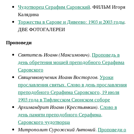
Чудотворец Серафим Саровский
. ФИЛЬМ Игоря
Калядина
Торжества в Сарове и Дивеево: 1903 и 2003 годы
.
ДВЕ ФОТОГАЛЕРЕИ
Проповеди
Святитель Иоанн (Максимович)
.
Проповедь в
день обретения мощей преподобного Серафима
Саровского
Священномученик Иоанн Восторгов
.
Уроки
прославления святых. Слово в день прославления
преподобного Серафима Саровского, 19 июля
1903 года в Тифлисском Сионском соборе
Архимандрит Иоанн (Крестьянкин)
.
Слово в
день памяти преподобного Серафима,
Саровского чудотворца
Митрополит Сурожский Антоний
.
Проповеди о