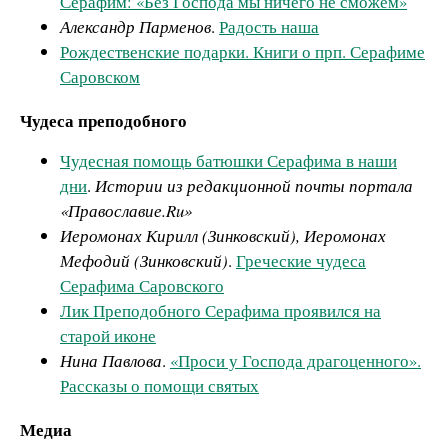
Серафим: «Без Господа мы ничего не сможем»
Александр Парменов
.
Радость наша
Рождественские подарки. Книги о прп. Серафиме
Саровском
Чудеса преподобного
Чудесная помощь батюшки Серафима в наши
дни
.
Истории из редакционной почты портала
«Православие.Ru»
Иеромонах Кирилл (Зинковский), Иеромонах
Мефодий (Зинковский)
.
Греческие чудеса
Серафима Саровского
Лик Преподобного Серафима проявился на
старой иконе
Нина Павлова
.
«Проси у Господа драгоценного».
Рассказы о помощи святых
Медиа