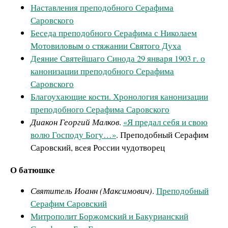
Наставления преподобного Серафима
Саровского
Беседа преподобного Серафима с Николаем
Мотовиловым о стяжании Святого Духа
Деяние Святейшаго Синода 29 января 1903 г. о
канонизации преподобного Серафима
Саровского
Благоухающие кости. Хронология канонизации
преподобного Серафима Саровского
Диакон Георгий Малков
.
«Я предал себя и свою
волю Господу Богу…»
. Преподобный Серафим
Саровский, всея России чудотворец
О батюшке
Святитель Иоанн (Максимович)
.
Преподобный
Серафим Саровский
Митрополит Боржомский и Бакурианский