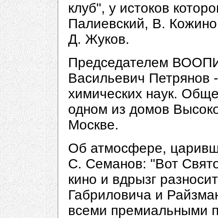
клуб", у истоков которо
Палиевский, В. Кожино
Д. Жуков.
Председателем ВООПИ
Васильевич Петрянов -
химических наук. Общ
одном из домов Высоко
Москве.
Об атмосфере, царивш
С. Семанов: "Вот Свят
кино и вдрызг разноси
Габриловича и Райзма
всеми премиальными п