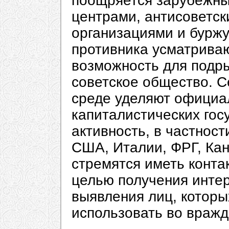
поощряется зарубежны
центрами, антисоветск
организациями и бурж
противника усматрива
возможность для подры
советское общество. С
среде уделяют официа
капиталистических гос
активность, в частност
США, Италии, ФРГ, Кан
стремятся иметь контак
целью получения инт
выявления лиц, котор
использовать во вражд