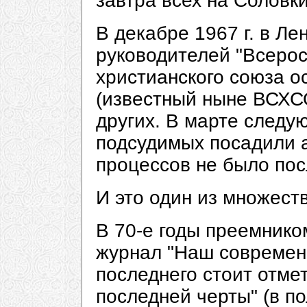
завтра всех на Соловк
В декабре 1967 г. в Л
руководителей "Всерос
христианского союза о
(известный ныне ВСХСО
других. В марте следу
подсудимых посадили а
процессов не было пос
И это один из множест
В 70-е годы преемнико
журнал "Наш современ
последнего стоит отмет
последней черты" (в п