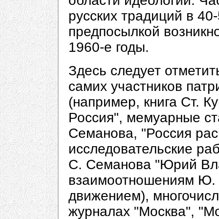
области идеологии. Ча
русских традиций в 40
предпосылкой возникно
1960-е годы.
Здесь следует отметит
самих участников патр
(например, книга Ст. К
Россия", мемуарные ст
Семанова, "Россия расп
исследовательские раб
С. Семанова "Юрий Вл
взаимоотношениям Ю. 
движением), многочис
журналах "Москва", "М