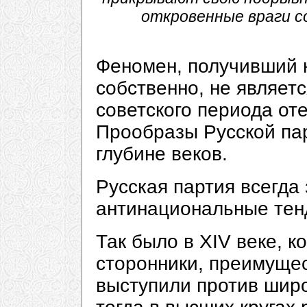
откровенные враги с
Феномен, получивший н
собственно, не являет
советского периода от
Прообразы Русской па
глубине веков.
Русская партия всегда 
антинациональные тенд
Так было в XIV веке, к
сторонники, преимуще
выступили против шир