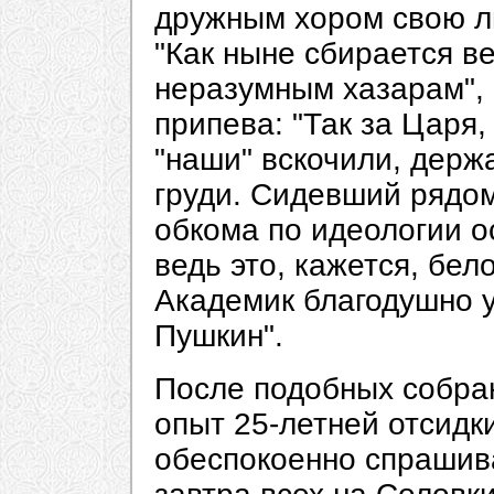
дружным хором свою л
"Как ныне сбирается в
неразумным хазарам", 
припева: "Так за Царя, 
"наши" вскочили, держа
груди. Сидевший рядо
обкома по идеологии о
ведь это, кажется, бел
Академик благодушно у
Пушкин".
После подобных собра
опыт 25-летней отсидк
обеспокоенно спрашива