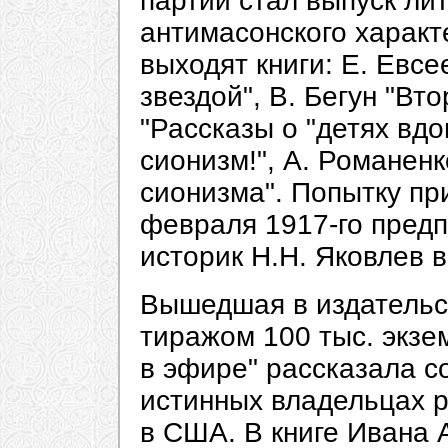
партии стал выпуск ли
антимасонского характе
выходят книги: Е. Евс
звездой", В. Бегун "Вт
"Рассказы о "детях вд
сионизм!", А. Романен
сионизма". Попытку пр
февраля 1917-го предп
историк Н.Н. Яковлев в 
Вышедшая в издательс
тиражом 100 тыс. экзе
в эфире" рассказала с
истинных владельцах р
в США. В книге Ивана