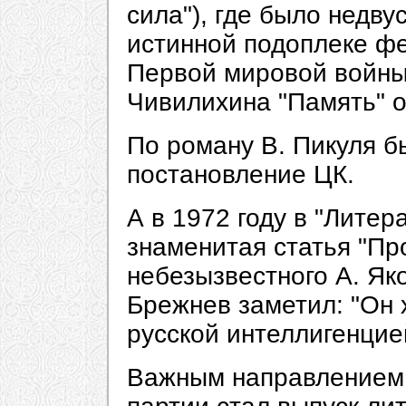
сила"), где было недв
истинной подоплеке фе
Первой мировой войны;
Чивилихина "Память" о
По роману В. Пикуля б
постановление ЦК.
А в 1972 году в "Литер
знаменитая статья "Пр
небезызвестного А. Яко
Брежнев заметил: "Он 
русской интеллигенцие
Важным направлением 