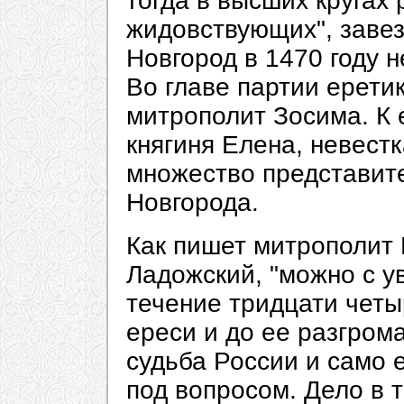
тогда в высших кругах 
жидовствующих", завез
Новгород в 1470 году 
Во главе партии ерети
митрополит Зосима. К 
княгиня Елена, невестк
множество представит
Новгорода.
Как пишет митрополит 
Ладожский, "можно с у
течение тридцати четы
ереси и до ее разгром
судьба России и само 
под вопросом. Дело в т