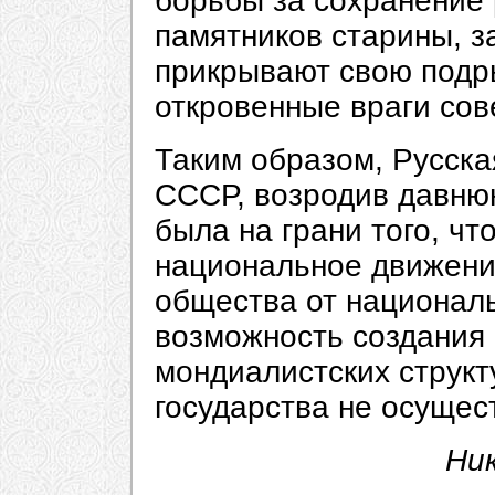
борьбы за сохранение 
памятников старины, за
прикрывают свою подр
откровенные враги сове
Таким образом, Русская
СССР, возродив давню
была на грани того, ч
национальное движение
общества от национал
возможность создания 
мондиалистских структ
государства не осущес
Ни