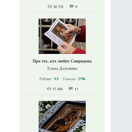
20 732
9
Про тех, кто любит Спиридона
Елена Долгачёва
Рейтинг:
9.9
Голосов:
2798
37 450
13