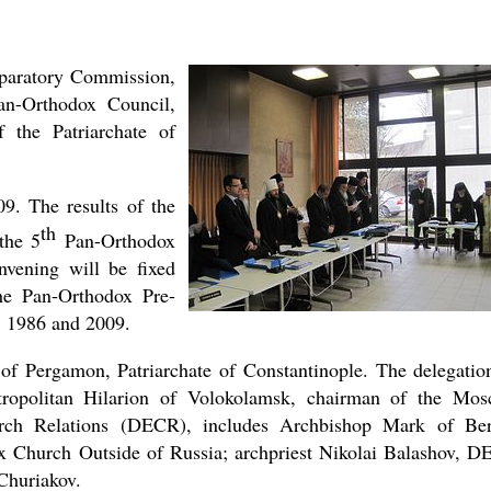
eparatory Commission,
an-Orthodox Council,
 the Patriarchate of
9. The results of the
th
the 5
Pan-Orthodox
nvening will be fixed
he Pan-Orthodox Pre-
, 1986 and 2009.
 of Pergamon, Patriarchate of Constantinople. The delegatio
ropolitan Hilarion of Volokolamsk, chairman of the Mo
urch Relations (DECR), includes Archbishop Mark of Ber
x Church Outside of Russia; archpriest Nikolai Balashov, 
Churiakov.