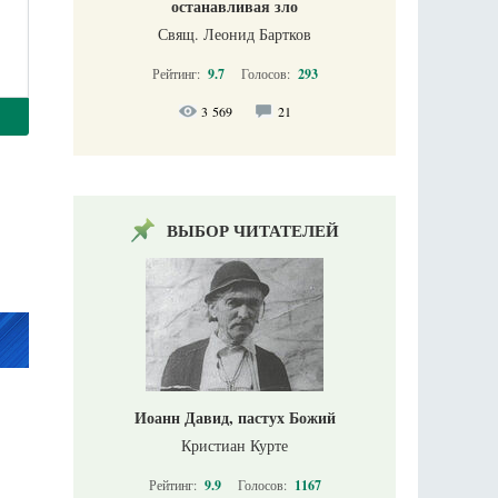
останавливая зло
Свящ. Леонид Бартков
Рейтинг:
9.7
Голосов:
293
3 569
21
ВЫБОР ЧИТАТЕЛЕЙ
Иоанн Давид, пастух Божий
Кристиан Курте
Рейтинг:
9.9
Голосов:
1167