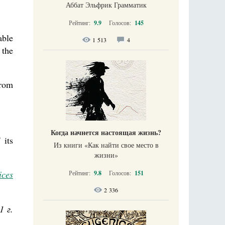
Аббат Эльфрик Грамматик
Рейтинг:
9.9
Голосов:
145
able
1 513
4
 the
from
Когда начнется настоящая жизнь?
 its
Из книги «Как найти свое место в
жизни​»
ices
Рейтинг:
9.8
Голосов:
151
2 336
1 г.