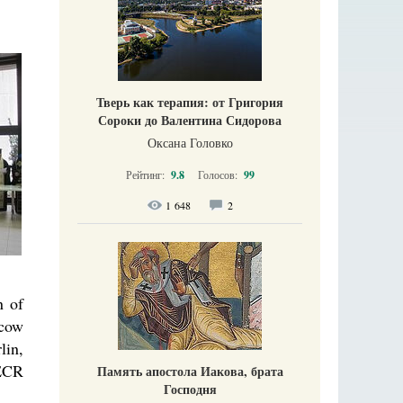
Тверь как терапия: от Григория
Сороки до Валентина Сидорова
Оксана Головко
Рейтинг:
9.8
Голосов:
99
1 648
2
n of
scow
lin,
DECR
Память апостола Иакова, брата
Господня