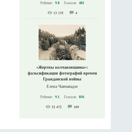
Рейтинг:
9.8
Голосов:
481
13 135
4
«Жертвы колчаковщины»:
фальсификация фотографий времен
Гражданской войны
Елена Чавчавадзе
Рейтинг:
9.1
Голосов:
856
32 472
169