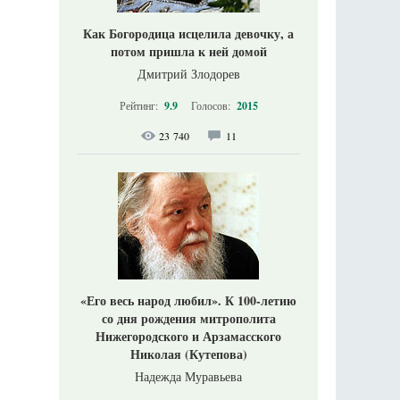
Как Богородица исцелила девочку, а
потом пришла к ней домой
Дмитрий Злодорев
Рейтинг:
9.9
Голосов:
2015
23 740
11
«Его весь народ любил». К 100-летию
со дня рождения митрополита
Нижегородского и Арзамасского
Николая (Кутепова)
Надежда Муравьева