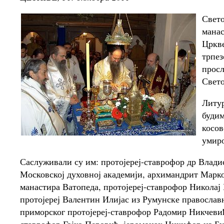
Свето
мана
Цркв
трпе
просл
Свето
Литур
будим
косов
умиро
Саслуживали су им: протојереј-ставрофор др Влади
Московској духовној академији, архимандрит Марк
манастира Ватопеда, протојереј-ставрофор Николај
протојереј Валeнтин Илијас из Румунске правосла
приморског протојереј-ставрофор Радомир Никчевић