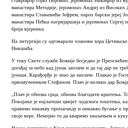
ставрофор Гојко Перовић, јеромонах Никифор из Б
манастира Методије, јеромонах Андреј из Високих
манастира Стањевићи Јефрем, парох барски јереј Ј
манастира Пећка патријаршија и јеромонах Сергеј 
броја вјерника.
На литургији су одговарали чланови хора Цетињске
Никшића.
У току Свете службе Божије бесједио је Преосвећени
догађај за небо кад јунак заплаче и да тај дар не 
јунаци, Карађорђе је знао да заплаче. Плакао је Го
првомучеником Стефаном. Плач је велики дар Божј
„Плач је обнова срца, обнова благодати крштења. Т
Покајање је најљепши цвијет људскога поштења, ка
правимо никакву пропаганду и никакво бусање у п
своје вере. Немојмо то да кваримо хваљењем и куку
Након литургије у Краљевском позоришту „Зетски д