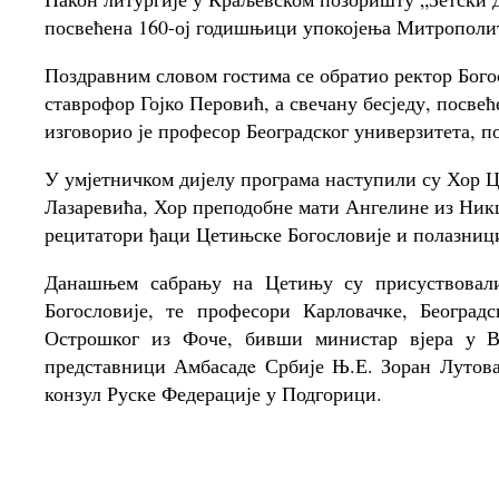
посвећена 160-ој годишњици упокојења Митрополит
Поздравним словом гостима се обратио ректор Бого
ставрофор Гојко Перовић, а свечану бесједу, посв
изговорио је професор Београдског универзитета, 
У умјетничком дијелу програма наступили су Хор 
Лазаревића, Хор преподобне мати Ангелине из Ник
рецитатори ђаци Цетињске Богословије и полазниц
Данашњем сабрању на Цетињу су присуствовал
Богословије, те професори Карловачке, Београдс
Острошког из Фоче, бивши министар вјера у 
представници Амбасадe Србије Њ.Е. Зоран Лутова
конзул Руске Федерације у Подгорици.