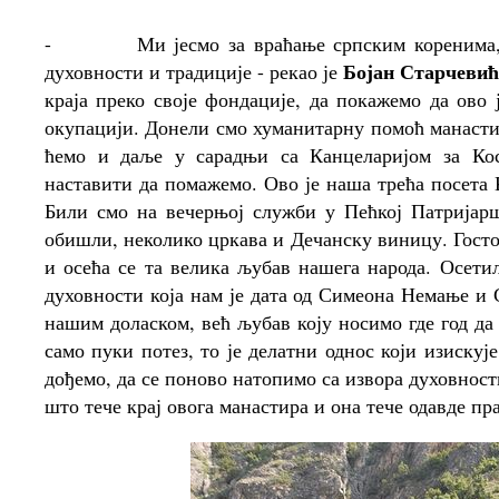
-
Ми јесмо за враћање српским коренима,
Бојан Старчевић
духовности и традиције - рекао је
краја преко своје фондације, да покажемо да ово
окупацији. Донели смо хуманитарну помоћ манасти
ћемо и даље у сарадњи са Канцеларијом за Ко
наставити да помажемо. Ово је наша трећа посета 
Били смо на вечерњој служби у Пећкој Патријарш
обишли, неколико цркава и Дечанску виницу. Госто
и осећа се та велика љубав нашега народа. Осети
духовности која нам је дата од Симеона Немање и С
нашим доласком, већ љубав коју носимо где год да с
само пуки потез, то је делатни однос који изискуј
дођемо, да се поново натопимо са извора духовност
што тече крај овога манастира и она тече одавде пра