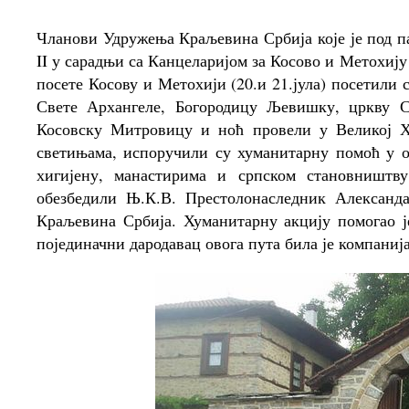
Чланови Удружења Краљевина Србија које је под 
II у сарадњи са Канцеларијом за Косово и Метохију
посете Косову и Метохији (20.и 21.јула) посетили
Свете Архангеле, Богородицу Љевишку, цркву С
Косовску Митровицу и ноћ провели у Великој Х
светињама, испоручили су хуманитарну помоћ у 
хигијену, манастирима и српском становништв
обезбедили Њ.К.В. Престолонаследник Александ
Краљевина Србија. Хуманитарну акцију помогао ј
појединачни дародавац овога пута била је компаниј