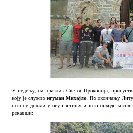
У недељу, на празник Светог Прокопија, присуств
игуман Михајло
коју је служио
. По окончању Литур
што су дошли у ову светињу и што походе косовс
рекавши: