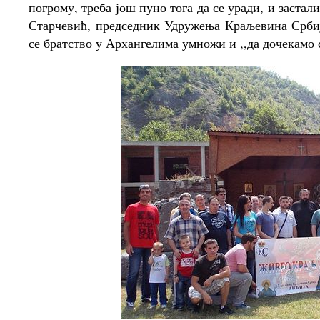
погрому, треба још пуно тога да се уради, и заста
Старчевић, председник Удружења Краљевина Србиј
се братство у Архангелима умножи и ,,да дочекамо