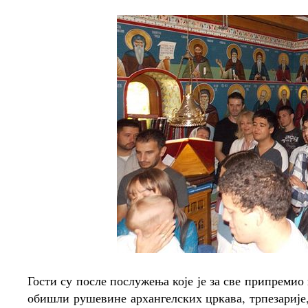
Гости су после послужења које је за све припремио
обишли рушевине архангелских цркава, трпезарије,