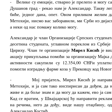
-
Велике су емоције, стварно је прелепо и могу са
Душанов град - рекао нам је Александар. Такву ле
биће, једног дана, опет. Овом приликом желим 
Метохији, нисмо вас заборавили, ми Срби из дијас
а неки од нас помажу колико могу.
Александар је члан Организације Српских студенат
десетина студената, углавном пореклом из Србије
Мирел Кисић
Цириху. Члан те организације
је ви
акцију прикупљања помоћи за организацију Мајка 
активности сакупили су 12.354,00
CHF
и уплати
помогли изградњу фарме коза у Прековцу код Новог
-
Мој пријатељ, Мирел Кисић је направи
Метохији, и ја сам тако инспирисан да дођем, да 
живе и да боље знам и да могу да кажем, ево ја сам
Кад се вратим, у Швајцарској ћу направити реклам
на речима, него да дођу, виде нашу отаџбину, од
Александар Костић.