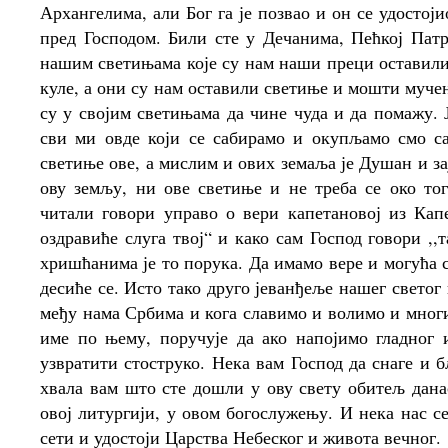
Архангелима, али Бог га је позвао и он се удостој
пред Господом. Били сте у Дечанима, Пећкој Пат
нашим светињама које су нам наши преци оставили
куле, а они су нам оставили светиње и мошти мучен
су у својим светињама да чине чуда и да помажу. 
сви ми овде који се сабирамо и окупљамо смо с
светиње ове, а мислим и ових земаља је Душан и з
ову земљу, ни ове светиње и не треба се око то
читали говори управо о вери капетановој из Кап
оздравиће слуга твој“ и како сам Господ говори ,
хришћанима је то порука. Да имамо вере и могућа су
десиће се. Исто тако друго јеванђеље нашег свето
међу нама Србима и кога славимо и волимо и мног
име по њему, поручује да ако напојимо гладног
узвратити стоструко. Нека вам Господ да снаге и 
хвала вам што сте дошли у ову свету обитељ дана
овој литургији, у овом богослужењу. И нека нас 
сети и удостоји Царства Небеског и живота вечног.