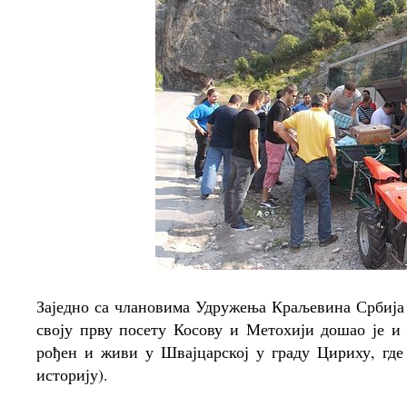
Заједно са члановима Удружења Краљевина Србија 
своју прву посету Косову и Метохији дошао је 
рођен и живи у Швајцарској у граду Цириху, где
историју).