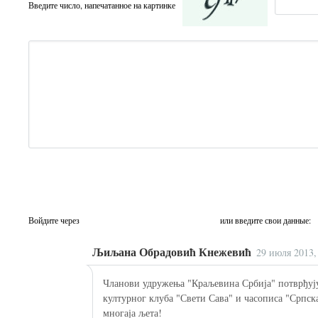
Введите число, напечатанное на картинке
Войдите через
или введите свои данные:
Љиљана Обрадовић Кнежевић
29 июля 2013,
Чланови удружења "Краљевина Србија" потврђуј
културног клуба "Свети Сава" и часописа "Српска 
многаја љета!