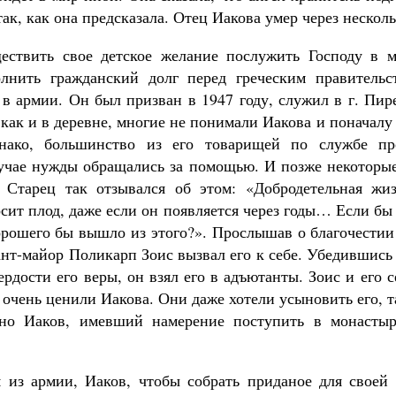
ак, как она предсказала. Отец Иакова умер через несколь
ествить свое детское желание послужить Господу в м
лнить гражданский долг перед греческим правительс
в армии. Он был призван в 1947 году, служил в г. Пире
 как и в деревне, многие не понимали Иакова и поначалу
нако, большинство из его товарищей по службе п
учае нужды обращались за помощью. И позже некоторы
 Старец так отзывался об этом: «Добродетельная жи
ит плод, даже если он появляется через годы… Если бы
хорошего бы вышло из этого?». Прослышав о благочестии
нт-майор Поликарп Зоис вызвал его к себе. Убедившись
рдости его веры, он взял его в адъютанты. Зоис и его
очень ценили Иакова. Они даже хотели усыновить его, т
но Иаков, имевший намерение поступить в монасты
 из армии, Иаков, чтобы собрать приданое для своей