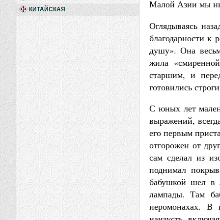
Малой Азии мы ник
КИТАЙСКАЯ
Оглядываясь наза
благодарности к р
душу». Она весьм
жила «смиренной
старшим, и пере
готовились строг
С юных лет мален
выражений, всегд
его первым приста
отгорожен от дру
сам сделал из из
поднимал покрыв
бабушкой шел в 
лампады. Там ба
иеромонахах. В 
наизусть, включая