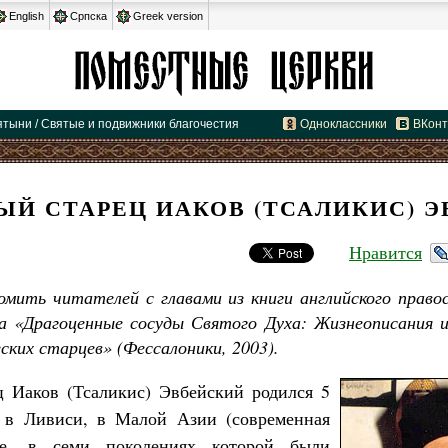
English
Српска
Greek version
ятыни / Святые и подвижники благочестия
Одноклассники
ВКонт
Й СТАРЕЦ ИАКОВ (ТСАЛИКИС) 
Нравится
мить читателей с главами из книги английского правос
 «Драгоценные сосуды Святого Духа: Жизнеописания 
ских старцев» (Фессалоники, 2003).
 Иаков (Тсаликис) Эвбейский родился 5
а в Ливиси, в Малой Азии (современная
ье, в семи поколениях которой были