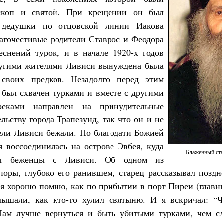
ископ и святой. При крещении он был
 дедушки по отцовской линии Иакова
лагочестивые родители Ставрос и Феодора
еснений турок, и в начале 1920-х годов
ругими жителями Ливиси вынуждена была
своих предков. Незадолго перед этим
 был схвачен турками и вместе с другими
реками направлен на принудительные
льству города Трапезунд, так что он и не
тели Ливиси бежали. По благодати Божией
я воссоединилась на острове Эвбея, куда
Блаженный ста
ны беженцы с Ливиси. Об одном из
поры, глубоко его ранившем, старец рассказывал поздн
о я хорошо помню, как по прибытии в порт Пиреи (глав
лышали, как кто-то хулил святыню. И я вскричал: “Ч
Нам лучше вернуться и быть убитыми турками, чем сл