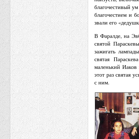
благочестивый ум 
благочестием и б
звали его «дедуш
В Фаралде, на Эв
святой Параскевы
зажигать лампады
святая Параскев
маленький Иаков 
этот раз святая у
с ним.