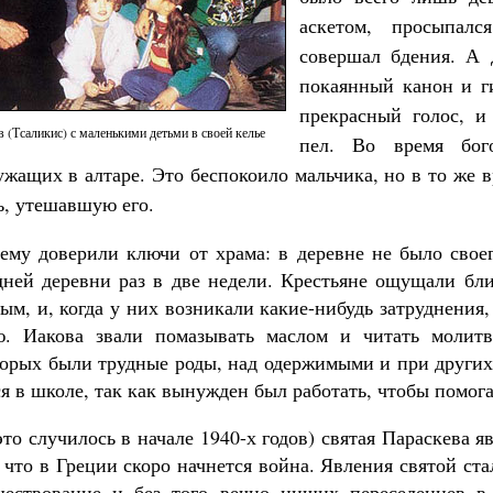
аскетом, просыпал
совершал бдения. А 
покаянный канон и г
прекрасный голос, и
 (Тсаликис) с маленькими детьми в своей келье
пел. Во время бог
ужащих в алтаре. Это беспокоило мальчика, но в то же
ь, утешавшую его.
 ему доверили ключи от храма: в деревне не было свое
дней деревни раз в две недели. Крестьяне ощущали бли
ым, и, когда у них возникали какие-нибудь затруднения
. Иакова звали помазывать маслом и читать молит
орых были трудные роды, над одержимыми и при других
я в школе, так как вынужден был работать, чтобы помога
о случилось в начале 1940-х годов) святая Параскева я
 что в Греции скоро начнется война. Явления святой ст
ществование и без того вечно нищих переселенцев в