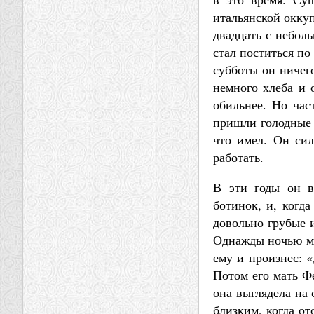
итальянской окку
двадцать с неболь
стал поститься по
субботы он ничег
немного хлеба и 
обильнее. Но час
пришли голодные д
что имел. Он сил
работать.
В эти годы он в
ботинок, и, когд
довольно грубые 
Однажды ночью му
ему и произнес: 
Потом его мать Ф
она выглядела на 
близким, когда от