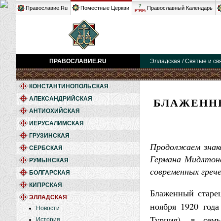
7
Православие.Ru
Поместные Церкви
Православный Календарь
Р°РІРі
ПРАВОСЛАВИЕ.RU
Элладская / Святые и св
КОНСТАНТИНОПОЛЬСКАЯ
БЛАЖЕННЫ
АЛЕКСАНДРИЙСКАЯ
АНТИОХИЙСКАЯ
ИЕРУСАЛИМСКАЯ
ГРУЗИНСКАЯ
Продолжаем знако
СЕРБСКАЯ
Германа Мидлтона
РУМЫНСКАЯ
современных грече
БОЛГАРСКАЯ
КИПРСКАЯ
Блаженный старец
ЭЛЛАДСКАЯ
ноября 1920 год
Новости
Турция), в сем
История