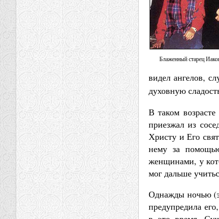
Блаженный старец Иаков
видел ангелов, сл
духовную сладост
В таком возрасте
приезжал из сосе
Христу и Его свят
нему за помощью
женщинами, у кот
мог дальше учитьс
Однажды ночью (эт
предупредила его,
в это время. Су