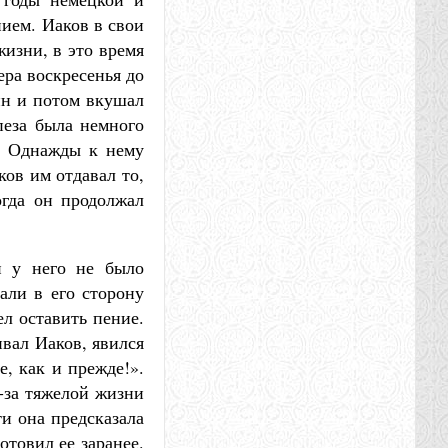
ием. Иаков в свои
жизни, в это время
ера воскресенья до
ин и потом вкушал
пеза была немного
и. Однажды к нему
ков им отдавал то,
огда он продолжал
и у него не было
али в его сторону
л оставить пение.
вал Иаков, явился
, как и прежде!».
-за тяжелой жизни
ти она предсказала
отовил ее заранее.