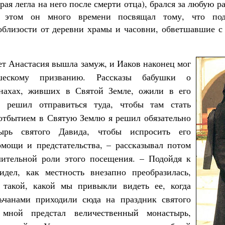
орая легла на него после смерти отца), брался за любую р
и этом он много времени посвящал тому, что по
близости от деревни храмы и часовни, обветшавшие с 
ет Анастасия вышла замуж, и Иаков наконец мог
шескому призванию. Рассказы бабушки о
онахах, живших в Святой Земле, ожили в его
 решил отправиться туда, чтобы там стать
отбытием в Святую Землю я решил обязательно
тырь святого Давида, чтобы испросить его
омощи и предстательства, – рассказывал потом
лительной роли этого посещения. – Подойдя к
идел, как местность внезапно преобразилась,
е такой, какой мы привыкли видеть ее, когда
льчанами приходили сюда на праздник святого
 мной предстал величественный монастырь,