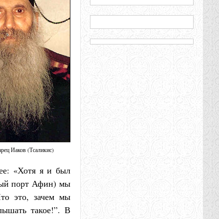
рец Иаков (Тсаликис)
ее: «Хотя я и был
ный порт Афин) мы
то это, зачем мы
ышать такое!”. В