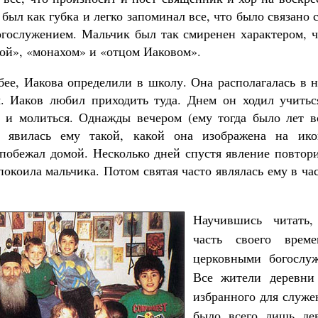
был как губка и легко запоминал все, что было связано 
огослужением. Мальчик был так смиренен характером, ч
кой», «монахом» и «отцом Иаковом».
бее, Иакова определили в школу. Она располагалась в 
. Иаков любил приходить туда. Днем он ходил учитьс
 и молиться. Однажды вечером (ему тогда было лет в
а явилась ему такой, какой она изображена на ико
побежал домой. Несколько дней спустя явление повтори
спокоила мальчика. Потом святая часто являлась ему в ча
Научившись читать
часть своего врем
церковными богослу
Все жители деревни
избранного для служе
было всего лишь де