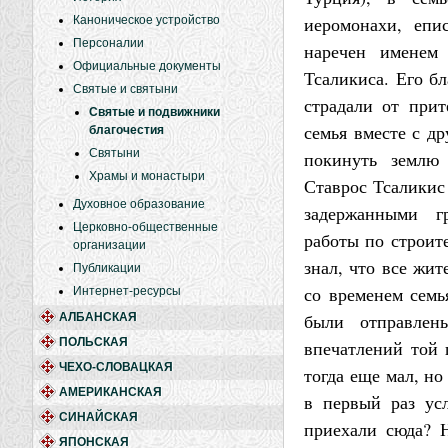
иеромонахи, еп
Каноническое устройство
Персоналии
наречен именем
Официальные документы
Тсаликиса. Его б
Святые и святыни
страдали от прит
Святые и подвижники
семья вместе с д
благочестия
Святыни
покинуть землю 
Храмы и монастыри
Ставрос Тсаликис
Духовное образование
задержанными г
Церковно-общественные
работы по строите
организации
знал, что все жи
Публикации
со временем семь
Интернет-ресурсы
были отправле
АЛБАНСКАЯ
ПОЛЬСКАЯ
впечатлений той 
ЧЕХО-СЛОВАЦКАЯ
тогда еще мал, н
АМЕРИКАНСКАЯ
в первый раз ус
СИНАЙСКАЯ
приехали сюда? 
ЯПОНСКАЯ