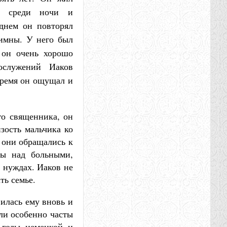
ся среди ночи и
днем он повторял
имны. У него был
 он очень хорошо
ослужений Иаков
 время он ощущал и
го священника, он
зость мальчика ко
, они обращались к
вы над больными,
 нуждах. Иаков не
ть семье.
вилась ему вновь и
али особенно часты
 годы немецкой и