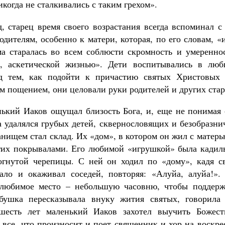
огда не сталкивались с таким грехом».
д, старец время своего возрастания всегда вспоминал с
одителям, особенно к матери, которая, по его словам,
а старалась во всем соблюсти скромность и умереннос
, аскетической жизнью». Дети воспитывались в лю
д тем, как подойти к причастию святых Христовых 
им пощением, они целовали руки родителей и других ста
ький Иаков ощущал близость Бога, и, еще не понимая
а удалялся грубых детей, сквернословящих и безобразн
нищем стал склад. Их «дом», в котором он жил с матер
гих покрывалами. Его любимой «игрушкой» была кадил
огнутой черепицы. С ней он ходил по «дому», кадя 
ало и окаживал соседей, повторяя: «Алуйа, алуйа!».
любимое место – небольшую часовню, чтобы поддерж
бушка пересказывала внуку жития святых, говорила 
шесть лет маленький Иаков захотел выучить Божес
 все, что произносит и поет священник и хор на воскр