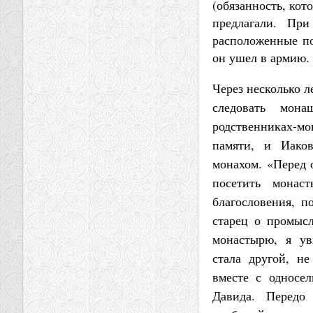
(обязанность, кот
предлагали. Пр
расположенные по
он ушел в армию.
Через несколько л
следовать мона
родственниках-м
памяти, и Иаков
монахом. «Перед 
посетить монас
благословения, п
старец о промыс
монастырю, я ув
стала другой, н
вместе с односе
Давида. Передо