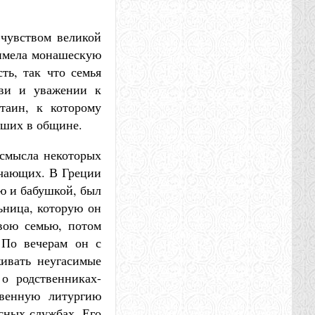
 чувством великой
 «имела монашескую
ть, так что семья
бви и уважении к
таин, к которому
рших в общине.
 смысла некоторых
ичающих. В Греции
ью и бабушкой, был
ьница, которую он
свою семью, потом
 По вечерам он с
ивать неугасимые
о родственниках-
твенную литургию
есных службах. Его