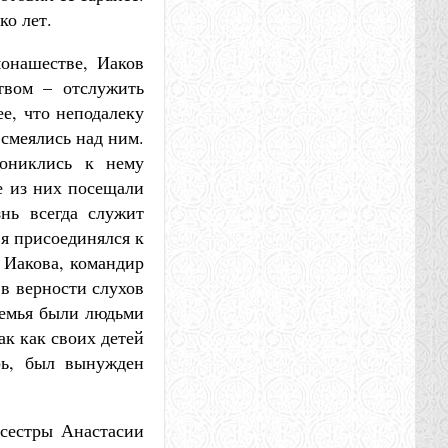
ко лет.
онашестве, Иаков
твом – отслужить
е, что неподалеку
 смеялись над ним.
рониклись к нему
е из них посещали
знь всегда служит
 я присоединялся к
 Иакова, командир
 в верности слухов
 семья были людьми
ак как своих детей
рь, был вынужден
 сестры Анастасии