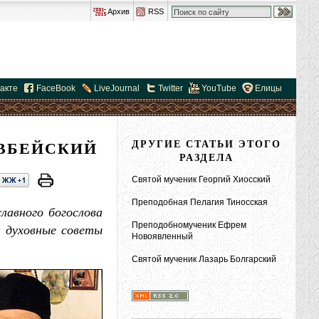
Архив
RSS
акте
FaceBook
LiveJournal
Twitter
YouTube
Елицы
ЭВБЕЙСКИЙ
ДРУГИЕ СТАТЬИ ЭТОГО
РАЗДЕЛА
Святой мученик Георгий Хиосский
Преподобная Пелагия Тиносская
лавного богослова
Преподобномученик Ефрем
и духовные советы
Новоявленный
Святой мученик Лазарь Болгарский