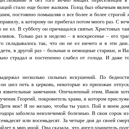
паций стало еще более жалким. Голод был обычным явлен
шим, постоянно помышляя о все более и более строгой 
 правилу, к которому он прибегал потом много раз. С веч
о не ел. В субботу он причащался святых Христовых та
оливок. Только раз в неделю – в воскресенье – его тра
то складывалось так, что он не ел ничего и в эти дн
ети, в другой раз – больные и немощные старики, и Иа
ьно страдал и постепенно слабел от голода. И даже т
ыдержал несколько сильных искушений. По бедност
а он шел петь в церковь, некоторые из прихожан отпуск
и язвительные замечания. Опечаленный этим, Иаков хоте
ченик Георгий, покровитель храма, в котором прислужи
«Дитя мое! Я не желаю, чтобы ты ушел. Пой в моем доме
еодора заболела неизлечимой болезнью. В свои сорок из
семьдесят или восемьдесят. За четыре дня до своей смер
ойдет в мир иной. Она сказала, что ангел-хранитель подг