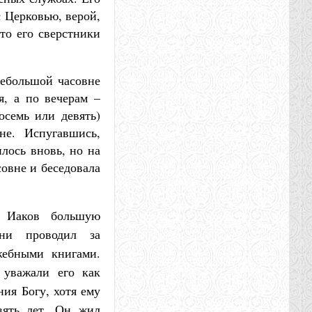
с Церковью, верой,
то его сверстники
небольшой часовне
я, а по вечерам –
осемь или девять)
не. Испугавшись,
лось вновь, но на
совне и беседовала
, Иаков большую
ени проводил за
жебными книгами.
 уважали его как
ния Богу, хотя ему
вять лет. Он жил