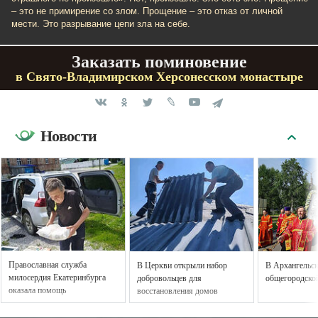
– это не примирение со злом. Прощение – это отказ от личной
мести. Это разрывание цепи зла на себе.
Заказать поминовение
в Свято-Владимирском Херсонесском монастыре
Новости
Православная служба
В Церкви открыли набор
В Архангельс
милосердия Екатеринбурга
добровольцев для
общегородской
оказала помощь
восстановления домов
пострадавшим от наводнения
пострадавших мирных
в Свердловской области
жителей Донецка и Горловки