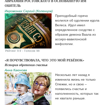
АВРААМИЯ РОСТОВСКОГО В ОСНОВАННУЮ ИМ
ОБИТЕЛЬ
Иеромонах Сергий (Коленцов)
Преподобный горячо
молился об одолении идола
Велеса. Идол имел
определенное сходство с
образом демона Ваала из
ассиро-вавилонской
мифологии.
Рейтинг:
9.9
Голосов:
98
|
«Я ПОЧУВСТВОВАЛА, ЧТО ЭТО МОЙ РЕБЁНОК»
История обретения счастья
Анна Каюнова
Несколько лет назад я
изменила жизнь не только
Олежки, но и свою –
появились счастье и
наполненность, которых так
не хватало раньше.