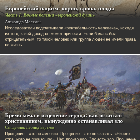
Европейский нацизм: корни, крона, плоды
Часть 1. Вечные болезни «европейской души»
Александр Мосякин
Исследователи подсчитывали «рентабельность человека», исходя
из того, какой доход он может принести. Если баланс был
отрицательным, то такой человек или группа людей не имели права
на жизнь.
Бремя меча и исцеление сердца: как остаться
христианином, вынужденно останавливая зло
Священник Леонид Бартков
Прощение – это не амнезия. Прощение – это не сказать: «Ничего
страшного не произошло». Нет, произошло. Зло есть зло. Прощение