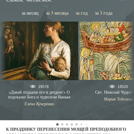
за месяц
за 3 месяца
за год
за 3 года
19520
29578
Свт. Николай Чудотв
«Давай отдадим его в детдом!» О
подсказке Бога и чудесном Ваньке
Мария Тоболова
Елена Кучеренко
К ПРАЗДНИКУ ПЕРЕНЕСЕНИЯ МОЩЕЙ ПРЕПОДОБНОГО