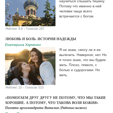
научиться слышать тишину.
Потому что именно в ней
человек чаще всего
встречается с Богом.
Рейтинг:
9.8
Голосов:
297
|
ЛЮБОВЬ И БОЛЬ. ИСТОРИЯ НАДЕЖДЫ
Екатерина Харченко
Я не знаю, смогу ли я ее
вылечить. Наверное, нет. Но
я точно знаю, что мы будем
жить. Плохо, тяжело, с
болью и судорогами. Но
жить.
Рейтинг:
10
Голосов:
510
|
«ПОМОГАЕМ ДРУГ ДРУГУ НЕ ПОТОМУ, ЧТО МЫ ТАКИЕ
ХОРОШИЕ. А ПОТОМУ, ЧТО ТАКОВА ВОЛЯ БОЖИЯ»
Памяти архимандрита Виталия (Радомысльского)