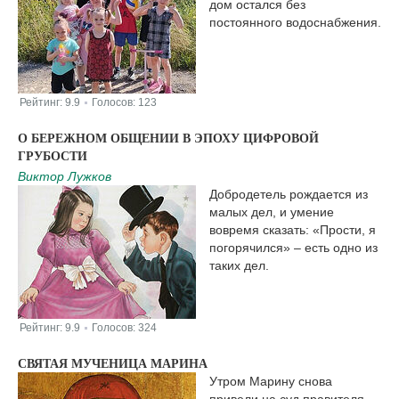
дом остался без
постоянного водоснабжения.
Рейтинг:
9.9
Голосов:
123
|
О БЕРЕЖНОМ ОБЩЕНИИ В ЭПОХУ ЦИФРОВОЙ
ГРУБОСТИ
Виктор Лужков
Добродетель рождается из
малых дел, и умение
вовремя сказать: «Прости, я
погорячился» – есть одно из
таких дел.
Рейтинг:
9.9
Голосов:
324
|
СВЯТАЯ МУЧЕНИЦА МАРИНА
Утром Марину снова
привели на суд правителя.