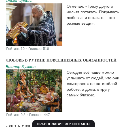
Ольга Орлова
Отмечал: «Греху другого
нельзя потакать. Покрывать
любовью и потакать – это
разные вещи».
Рейтинг:
10
Голосов:
510
|
ЛЮБОВЬ В РУТИНЕ ПОВСЕДНЕВНЫХ ОБЯЗАННОСТЕЙ
Виктор Лужков
Сегодня всё чаще можно
услышать от людей, что они
«выгорают» не на тяжёлой
работе, а дома, в кругу
самых близких.
Рейтинг:
9.8
Голосов:
447
|
ПРАВОСЛАВИЕ.RU: КОНТАКТЫ
«ЗДЕСЬ У МЕНЯ И ВИФЛЕЕМ, И НАЗАРЕТ, И