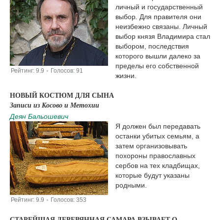
личный и государственный
выбор. Для правителя они
неизбежно связаны. Личный
выбор князя Владимира стал
выбором, последствия
которого вышли далеко за
пределы его собственной
Рейтинг:
9.9
Голосов:
91
|
жизни.
НОВЫЙ КОСТЮМ ДЛЯ СЫНА
Записи из Косово и Метохии
Деян Бальошевич
Я должен был передавать
останки убитых семьям, а
затем организовывать
похороны православных
сербов на тех кладбищах,
которые будут указаны
родными.
Рейтинг:
9.9
Голосов:
353
|
СТАРЕЙШАЯ ДЕРЕВЯННАЯ САМАРА ВЗЫВАЕТ О