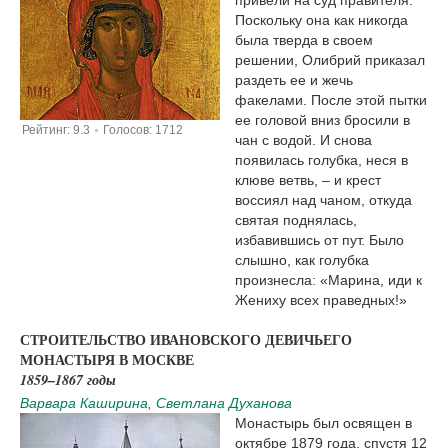
Поскольку она как никогда
была тверда в своем
решении, Олибрий приказал
раздеть ее и жечь
факелами. После этой пытки
ее головой вниз бросили в
Рейтинг:
9.3
Голосов:
1712
|
чан с водой. И снова
появилась голубка, неся в
клюве ветвь, – и крест
воссиял над чаном, откуда
святая поднялась,
избавившись от пут. Было
слышно, как голубка
произнесла: «Марина, иди к
Жениху всех праведных!»
СТРОИТЕЛЬСТВО ИВАНОВСКОГО ДЕВИЧЬЕГО
МОНАСТЫРЯ В МОСКВЕ
1859–1867 годы
Варвара Каширина, Светлана Духанова
Монастырь был освящен в
октябре 1879 года, спустя 12