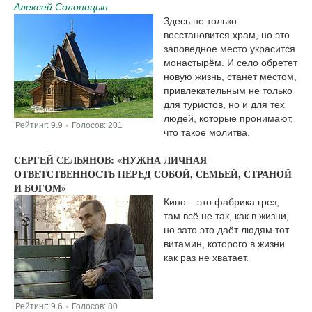
Алексей Солоницын
Здесь не только
восстановится храм, но это
заповедное место украсится
монастырём. И село обретет
новую жизнь, станет местом,
привлекательным не только
для туристов, но и для тех
людей, которые пронимают,
Рейтинг:
9.9
Голосов:
201
|
что такое молитва.
СЕРГЕЙ СЕЛЬЯНОВ: «НУЖНА ЛИЧНАЯ
ОТВЕТСТВЕННОСТЬ ПЕРЕД СОБОЙ, СЕМЬЕЙ, СТРАНОЙ
И БОГОМ»
Кино – это фабрика грез,
там всё не так, как в жизни,
но зато это даёт людям тот
витамин, которого в жизни
как раз не хватает.
Рейтинг:
9.6
Голосов:
80
|