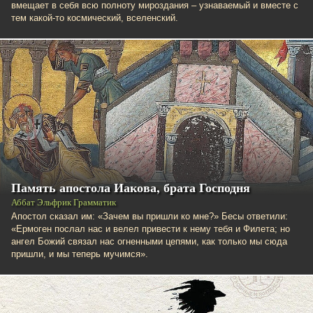
вмещает в себя всю полноту мироздания – узнаваемый и вместе с
тем какой-то космический, вселенский.
Память апостола Иакова, брата Господня
Аббат Эльфрик Грамматик
Апостол сказал им: «Зачем вы пришли ко мне?» Бесы ответили:
«Ермоген послал нас и велел привести к нему тебя и Филета; но
ангел Божий связал нас огненными цепями, как только мы сюда
пришли, и мы теперь мучимся».