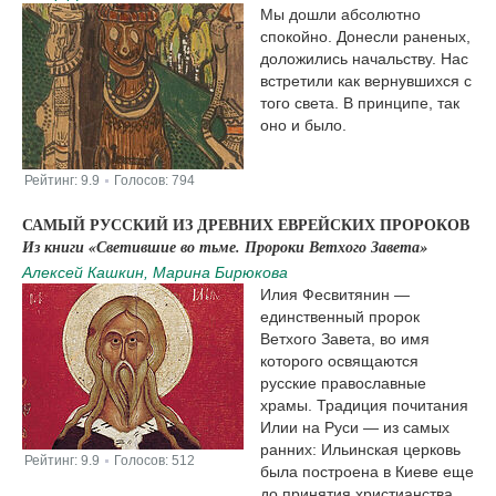
Мы дошли абсолютно
спокойно. Донесли раненых,
доложились начальству. Нас
встретили как вернувшихся с
того света. В принципе, так
оно и было.
Рейтинг:
9.9
Голосов:
794
|
САМЫЙ РУССКИЙ ИЗ ДРЕВНИХ ЕВРЕЙСКИХ ПРОРОКОВ
Из книги «Светившие во тьме. Пророки Ветхого Завета​»
Алексей Кашкин, Марина Бирюкова
Илия Фесвитянин —
единственный пророк
Ветхого Завета, во имя
которого освящаются
русские православные
храмы. Традиция почитания
Илии на Руси — из самых
ранних: Ильинская церковь
Рейтинг:
9.9
Голосов:
512
|
была построена в Киеве еще
до принятия христианства