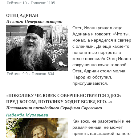
Рейтинг:
10
Голосов:
1105
|
ОТЕЦ АДРИАН
Из книги Печерские истории
Отец Иоанн увидел отца
Адриана и говорит: «Что ты,
монах, а нарядился в свитер
с оленями. Да еще какие-то
непонятные портреты в
келье повесил!» Отец Иоанн
сокрушенно качал головой.
Отец Адриан стоял молча.
Рейтинг:
9.9
Голосов:
634
|
Народ их обступил,
прислушиваются.
«ПОКОЛИКУ ЧЕЛОВЕК СОВЕРШЕНСТВУЕТСЯ ЗДЕСЬ
ПРЕД БОГОМ, ПОТОЛИКУ ХОДИТ ВСЛЕД ЕГО…»
Наставления преподобного Серафима Саровского
Надежда Муравьева
Как воск, не разогретый и не
размягченный, не может
принять налагаемой на него