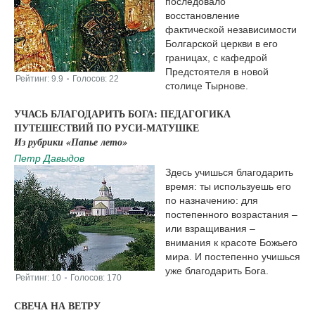
последовало
восстановление
фактической независимости
Болгарской церкви в его
границах, с кафедрой
Предстоятеля в новой
Рейтинг:
9.9
Голосов:
22
|
столице Тырнове.
УЧАСЬ БЛАГОДАРИТЬ БОГА: ПЕДАГОГИКА
ПУТЕШЕСТВИЙ ПО РУСИ-МАТУШКЕ
Из рубрики «Папье лето»
Петр Давыдов
Здесь учишься благодарить
время: ты используешь его
по назначению: для
постепенного возрастания –
или взращивания –
внимания к красоте Божьего
мира. И постепенно учишься
уже благодарить Бога.
Рейтинг:
10
Голосов:
170
|
СВЕЧА НА ВЕТРУ