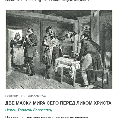
Рейтинг:
9.8
Голосов:
254
|
ДВЕ МАСКИ МИРА СЕГО ПЕРЕД ЛИКОМ ХРИСТА
Иерей Тарасий Борозенец
По сути, Гоголь описывает феномен двоеверия,