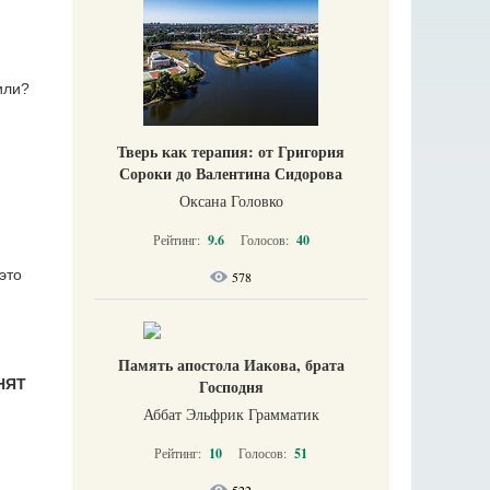
или?
Тверь как терапия: от Григория
Сороки до Валентина Сидорова
Оксана Головко
Рейтинг:
9.6
Голосов:
40
это
578
Память апостола Иакова, брата
Господня
НЯТ
Аббат Эльфрик Грамматик
Рейтинг:
10
Голосов:
51
-