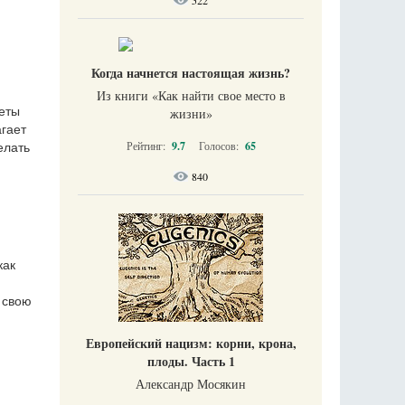
522
Когда начнется настоящая жизнь?
Из книги «Как найти свое место в
веты
жизни​»
агает
Рейтинг:
9.7
Голосов:
65
елать
840
как
 свою
Европейский нацизм: корни, крона,
плоды. Часть 1
Александр Мосякин