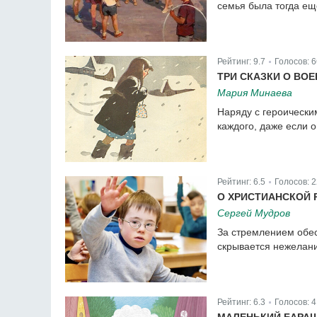
семья была тогда е
Рейтинг:
9.7
Голосов:
6
|
ТРИ СКАЗКИ О ВО
Мария Минаева
Наряду с героически
каждого, даже если 
Рейтинг:
6.5
Голосов:
2
|
О ХРИСТИАНСКОЙ 
Сергей Мудров
За стремлением обес
скрывается нежелани
Рейтинг:
6.3
Голосов:
4
|