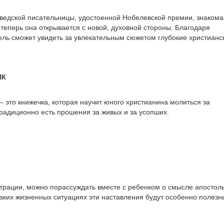
ведской писательницы, удостоенной Нобелевской премии, знакома
 теперь она открывается с новой, духовной стороны. Благодаря
ль сможет увидеть за увлекательным сюжетом глубокие христианс
ИК
– это книжечка, которая научит юного христианина молиться за
радиционно есть прошения за живых и за усопших.
Л
рации, можно порассуждать вместе с ребенком о смысле апостол
каких жизненных ситуациях эти наставления будут особенно полезн