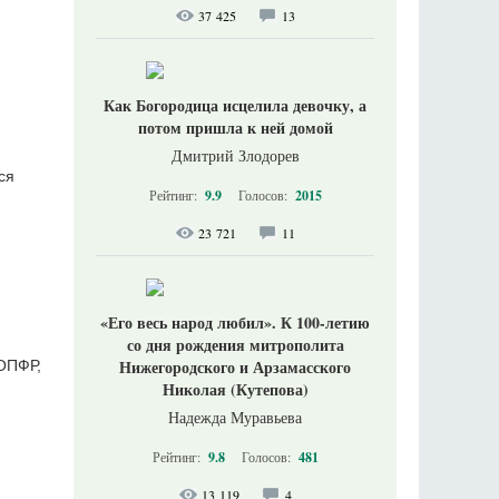
37 425
13
Как Богородица исцелила девочку, а
потом пришла к ней домой
Дмитрий Злодорев
ся
Рейтинг:
9.9
Голосов:
2015
23 721
11
«Его весь народ любил». К 100-летию
со дня рождения митрополита
Нижегородского и Арзамасского
 ОПФР,
Николая (Кутепова)
Надежда Муравьева
Рейтинг:
9.8
Голосов:
481
13 119
4