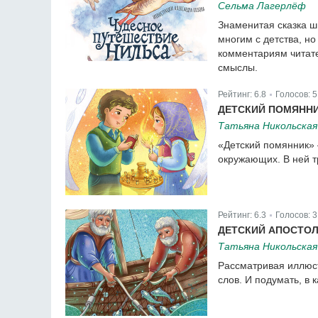
Сельма Лагерлёф
Знаменитая сказка ш
многим с детства, но
комментариям читате
смыслы.
Рейтинг:
6.8
Голосов:
5
|
ДЕТСКИЙ ПОМЯНН
Татьяна Никольская
«Детский помянник» 
окружающих. В ней т
Рейтинг:
6.3
Голосов:
3
|
ДЕТСКИЙ АПОСТО
Татьяна Никольская
Рассматривая иллюст
слов. И подумать, в 