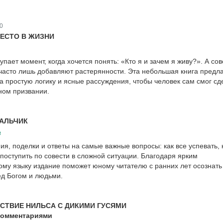
0
МЕСТО В ЖИЗНИ
упает момент, когда хочется понять: «Кто я и зачем я живу?». А со
 часто лишь добавляют растерянности. Эта небольшая книга предл
 а простую логику и ясные рассуждения, чтобы человек сам смог сд
ном призвании.
АЛЬЧИК
а
я, поделки и ответы на самые важные вопросы: как все успевать, 
 поступить по совести в сложной ситуации. Благодаря ярким
му языку издание поможет юному читателю с ранних лет осознать
ед Богом и людьми.
СТВИЕ НИЛЬСА С ДИКИМИ ГУСЯМИ
комментариями