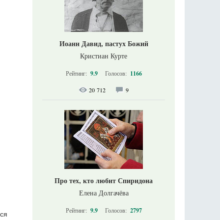
Иоанн Давид, пастух Божий
Кристиан Курте
Рейтинг:
9.9
Голосов:
1166
20 712
9
Про тех, кто любит Спиридона
Елена Долгачёва
Рейтинг:
9.9
Голосов:
2797
вся