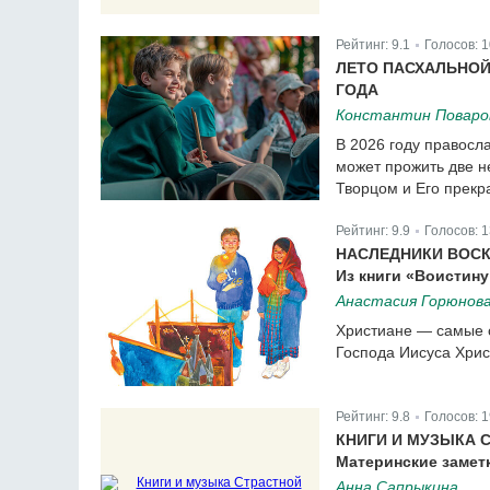
Рейтинг:
9.1
Голосов:
1
|
ЛЕТО ПАСХАЛЬНОЙ
ГОДА
Константин Поваро
В 2026 году правосл
может прожить две н
Творцом и Его прек
Рейтинг:
9.9
Голосов:
1
|
НАСЛЕДНИКИ ВОС
Из книги «Воистину
Анастасия Горюнов
Христиане — самые с
Господа Иисуса Хрис
Рейтинг:
9.8
Голосов:
1
|
КНИГИ И МУЗЫКА 
Материнские замет
Анна Сапрыкина