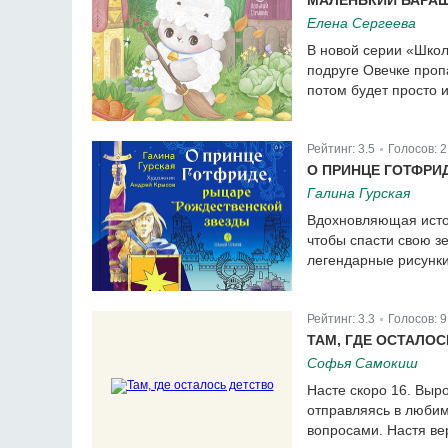
МАЛЕНЬКИЙ БАРА
Елена Сергеева
В новой серии «Шко
подруге Овечке пропа
потом будет просто 
Рейтинг:
3.5
Голосов:
2
|
О ПРИНЦЕ ГОТФРИ
Галина Гурская
Вдохновляющая истор
чтобы спасти свою з
легендарные рисунк
Рейтинг:
3.3
Голосов:
9
|
ТАМ, ГДЕ ОСТАЛО
Софья Самокиш
Насте скоро 16. Выр
отправляясь в любим
вопросами. Настя в