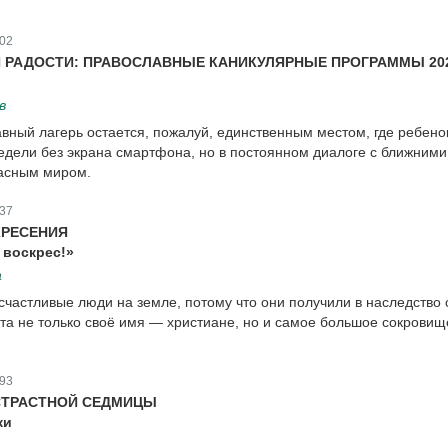
02
 РАДОСТИ: ПРАВОСЛАВНЫЕ КАНИКУЛЯРНЫЕ ПРОГРАММЫ 20
в
авный лагерь остается, пожалуй, единственным местом, где ребено
едели без экрана смартфона, но в постоянном диалоге с ближними,
расным миром.
37
КРЕСЕНИЯ
 воскрес!»
а
частливые люди на земле, потому что они получили в наследство 
та не только своё имя — христиане, но и самое большое сокровищ
93
СТРАСТНОЙ СЕДМИЦЫ
ки