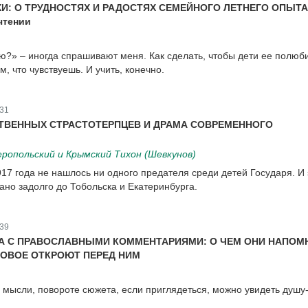
ХИ: О ТРУДНОСТЯХ И РАДОСТЯХ СЕМЕЙНОГО ЛЕТНЕГО ОПЫТА
чтении
ю?» – иногда спрашивают меня. Как сделать, чтобы дети ее полюб
м, что чувствуешь. И учить, конечно.
31
ТВЕННЫХ СТРАСТОТЕРПЦЕВ И ДРАМА СОВРЕМЕННОГО
опольский и Крымский Тихон (Шевкунов)
17 года не нашлось ни одного предателя среди детей Государя. И 
ано задолго до Тобольска и Екатеринбурга.
39
А С ПРАВОСЛАВНЫМИ КОММЕНТАРИЯМИ: О ЧЕМ ОНИ НАПОМ
НОВОЕ ОТКРОЮТ ПЕРЕД НИМ
, мысли, повороте сюжета, если приглядеться, можно увидеть душу