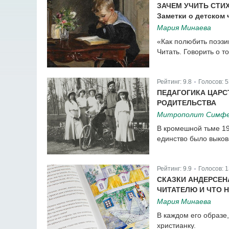
ЗАЧЕМ УЧИТЬ СТИ
Заметки о детском 
Мария Минаева
«Как полюбить поэзи
Читать. Говорить о то
Рейтинг:
9.8
Голосов:
5
|
ПЕДАГОГИКА ЦАРС
РОДИТЕЛЬСТВА
Митрополит Симфер
В кромешной тьме 19
единство было выков
Рейтинг:
9.9
Голосов:
1
|
СКАЗКИ АНДЕРСЕН
ЧИТАТЕЛЮ И ЧТО 
Мария Минаева
В каждом его образе
христианку.