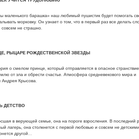
ШЕК УЧИТСЯ ТРУДОЛЮБИЮ
лы маленького барашка» наш любимый пушистик будет помогать св
лывать морковку. Он узнает о том, что в первый раз все делать сл
и совсем не страшно.
ДЕ, РЫЦАРЕ РОЖДЕСТВЕНСКОЙ ЗВЕЗДЫ
ия о смелом принце, который отправляется в опасное странствие
емлю от зла и обрести счастье. Атмосфера средневекового мира и
и Андрея Крысова.
СЬ ДЕТСТВО
осшая в верующей семье, она на пороге взросления. В последний 
ый лагерь, она столкнется с первой любовью и совсем не детским
ернется другой…