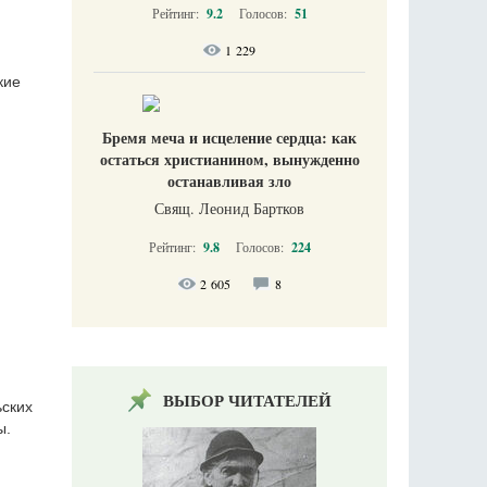
Рейтинг:
9.2
Голосов:
51
1 229
кие
Бремя меча и исцеление сердца: как
остаться христианином, вынужденно
останавливая зло
Свящ. Леонид Бартков
Рейтинг:
9.8
Голосов:
224
2 605
8
ВЫБОР ЧИТАТЕЛЕЙ
ьских
ы.