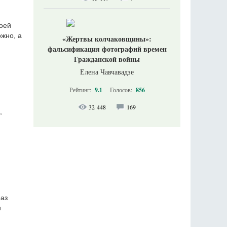
оей
ожно, а
«Жертвы колчаковщины»:
фальсификация фотографий времен
Гражданской войны
Елена Чавчавадзе
Рейтинг:
9.1
Голосов:
856
32 448
169
,
раз
и