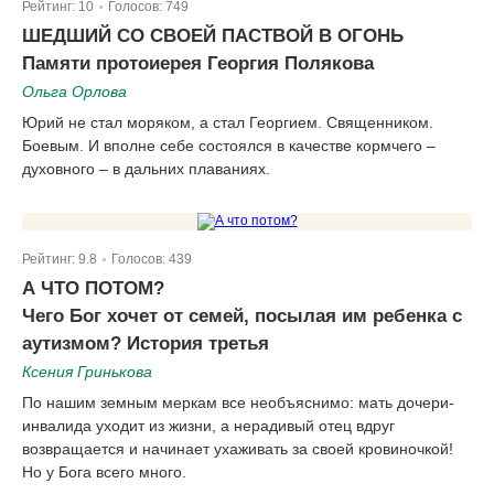
Рейтинг:
10
Голосов:
749
|
ШЕДШИЙ СО СВОЕЙ ПАСТВОЙ В ОГОНЬ
Памяти протоиерея Георгия Полякова
Ольга Орлова
Юрий не стал моряком, а стал Георгием. Священником.
Боевым. И вполне себе состоялся в качестве кормчего –
духовного – в дальних плаваниях.
Рейтинг:
9.8
Голосов:
439
|
А ЧТО ПОТОМ?
Чего Бог хочет от семей, посылая им ребенка с
аутизмом? История третья
Ксения Гринькова
По нашим земным меркам все необъяснимо: мать дочери-
инвалида уходит из жизни, а нерадивый отец вдруг
возвращается и начинает ухаживать за своей кровиночкой!
Но у Бога всего много.