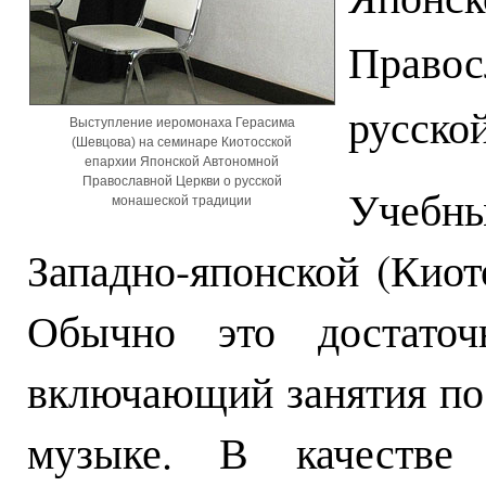
Правос
русско
Выступление иеромонаха Герасима
(Шевцова) на семинаре Киотосской
епархии Японской Автономной
Православной Церкви о русской
Учебны
монашеской традиции
Западно-японской (Киот
Обычно это достаточ
включающий занятия по
музыке. В качестве 