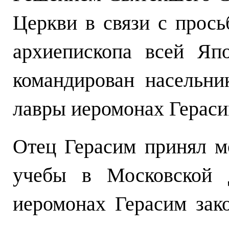
Церкви в связи с прось
архиепископа всей Яп
командирован насельни
лавры иеромонах Гераси
Отец Герасим принял м
учебы в Московской д
иеромонах Герасим за