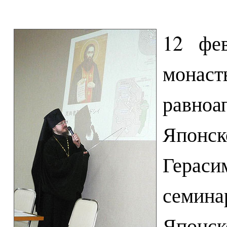
12 фев
мон
равно
Японск
Герас
семин
Япо