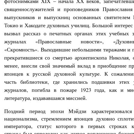
фотоснимками XIX – начала XX веков, запечатлевш
священнослужителей и проповедников Православия
выпускников и выпускниц основанных святителем 
Токио и Хакодате духовных училищ. Большой интерес
вызвал рассказ о печатных органах этих учебных 
журналах «Православные новости», «Духов
«Скромность». Выходившие небольшими тиражами и 
прекратившиеся со смертью архиепископа Николая, 
менее, внесли свой значимый вклад в приобщение п
японцев к русской духовной культуре. К сожалени
часть библиотеки, где хранились подшивки этих 
журналов, погибла в пожаре 1923 года, как и мно
литература, издававшаяся миссией.
Поздний период эпохи Мэйдзи характеризовался
национализма, стремлением японцев духовно сплоти
императора, статус которого в первых строках к
страны был определен как живое воплощение божест