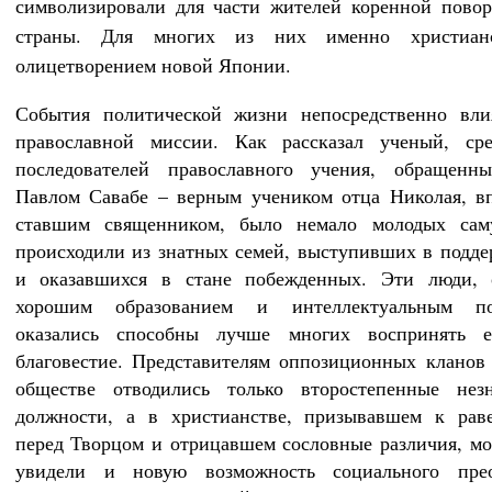
символизировали для части жителей коренной пово
страны. Для многих из них именно христианс
олицетворением новой Японии.
События политической жизни непосредственно вли
православной миссии. Как рассказал ученый, ср
последователей православного учения, обращенн
Павлом Савабе – верным учеником отца Николая, в
ставшим священником, было немало молодых сам
происходили из знатных семей, выступивших в подде
и оказавшихся в стане побежденных. Эти люди, 
хорошим образованием и интеллектуальным по
оказались способны лучше многих воспринять ев
благовестие. Представителям оппозиционных кланов
обществе отводились только второстепенные незн
должности, а в христианстве, призывавшем к раве
перед Творцом и отрицавшем сословные различия, м
увидели и новую возможность социального прео