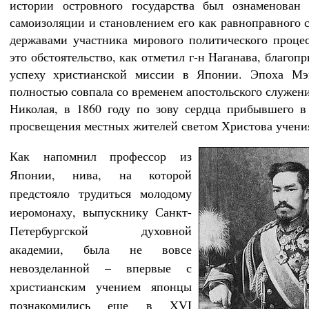
истории островного государства был ознаменован 
самоизоляции и становлением его как равноправного 
державами участника мирового политического проце
это обстоятельство, как отметил г-н Наганава, благоп
успеху христианской миссии в Японии. Эпоха Мэ
полностью совпала со временем апостольского служени
Николая, в 1860 году по зову сердца прибывшего в
просвещения местных жителей светом Христова учени
Как напомнил профессор из
Японии, нива, на которой
предстояло трудиться молодому
иеромонаху, выпускнику Санкт-
Петербургской духовной
академии, была не вовсе
невозделанной – впервые с
христианским учением японцы
познакомились еще в XVI