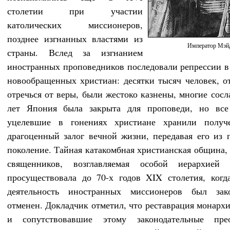
столетии при участии
католических миссионеров,
позднее изгнанных властями из
Император Мэй
страны. Вслед за изгнанием
иностранных проповедников последовали репрессии 
новообращенных христиан: десятки тысяч человек, о
отречься от веры, были жестоко казнены, многие сосл
лет Япония была закрыта для проповеди, но все
уцелевшие в гонениях христиане хранили полу
драгоценный залог вечной жизни, передавая его из 
поколение. Тайная катакомбная христианская община,
священников, возглавляемая особой иерархией
просуществовала до 70-х годов XIX столетия, когд
деятельность иностранных миссионеров был зако
отменен. Докладчик отметил, что реставрация монарх
и сопутствовавшие этому законодательные прео