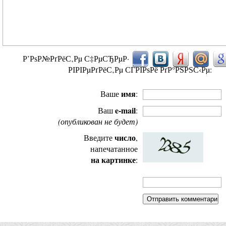
Р’РѕР№РґРёС‚Рµ С‡РµСЂРµР·
РІРІРµРґРёС‚Рµ СЃРІРѕРё РґР°РЅРЅС‹Рµ:
имя
Ваше
:
e-mail
Ваш
:
(опубликован не будет)
число
Введите
,
напечатанное
на картинке
: