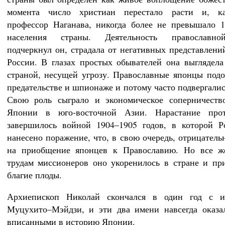
момента число христиан перестало расти и, к
профессор Наганава, никогда более не превышало 
населения страны. Деятельность православно
подчеркнул он, страдала от негативных представлени
России. В глазах простых обывателей она выглядела
страной, несущей угрозу. Православные японцы подо
предательстве и шпионаже и потому часто подвергалис
Свою роль сыграло и экономическое соперничеств
Японии в юго-восточной Азии. Нарастание прот
завершилось войной 1904–1905 годов, в которой Р
нанесено поражение, что, в свою очередь, отрицатель
на приобщение японцев к Православию. Но все же
трудам миссионеров оно укоренилось в стране и пр
благие плоды.
Архиепископ Николай скончался в один год с и
Муцухито–Мэйдзи, и эти два имени навсегда оказа
вписанными в историю Японии.