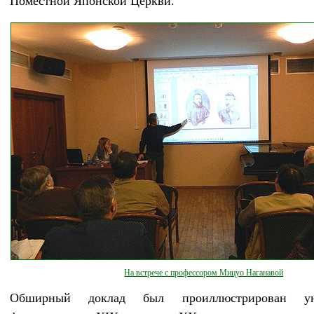
Поместной Японской Церкви.
На встрече с профессором Мицуо Наганавой
Обширный доклад был проиллюстрирован ун