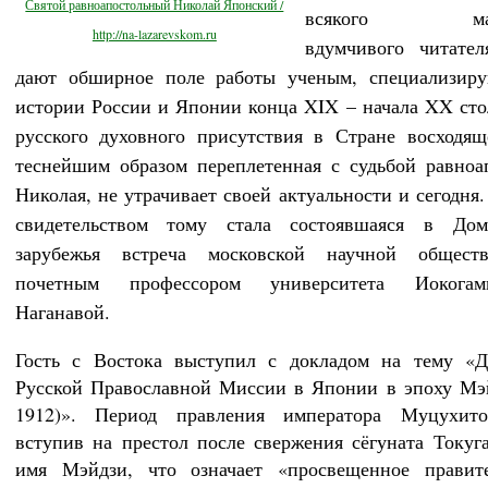
Святой равноапостольный Николай Японский /
всякого мало
http://na-lazarevskom.ru
вдумчивого читател
дают обширное поле работы ученым, специализир
истории России и Японии конца XIX – начала XX сто
русского духовного присутствия в Стране восходящ
теснейшим образом переплетенная с судьбой равноа
Николая, не утрачивает своей актуальности и сегодня
свидетельством тому стала состоявшаяся в Дом
зарубежья встреча московской научной общест
почетным профессором университета Иоког
Наганавой.
Гость с Востока выступил с докладом на тему «Де
Русской Православной Миссии в Японии в эпоху Мэ
1912)». Период правления императора Муцухито
вступив на престол после свержения сёгуната Токуг
имя Мэйдзи, что означает «просвещенное правите