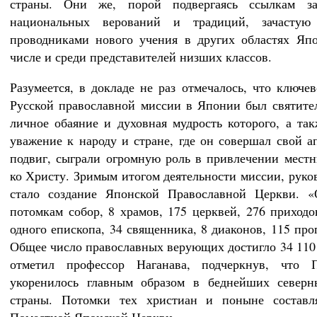
страны. Они же, порой подвергаясь ссылкам з
национальных верований и традиций, зачастую
проводниками нового учения в других областях Яп
числе и среди представителей низших классов.
Разумеется, в докладе не раз отмечалось, что ключе
Русской православной миссии в Японии был святите
личное обаяние и духовная мудрость которого, а так
уважение к народу и стране, где он совершал свой а
подвиг, сыграли огромную роль в привлечении мест
ко Христу. Зримым итогом деятельности миссии, руко
стало создание Японской Православной Церкви. «
потомкам собор, 8 храмов, 175 церквей, 276 приходо
одного епископа, 34 священника, 8 диаконов, 115 про
Общее число православных верующих достигло 34 110 
отметил профессор Наганава, подчеркнув, что П
укоренилось главным образом в беднейших северн
страны. Потомки тех христиан и поныне составл