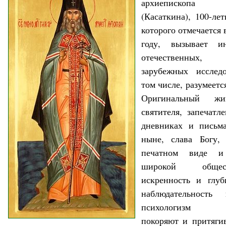
архиепископа
(Касаткина), 100-ле
которого отмечается
году, вызывает и
отечественны
зарубежных исследо
том числе, разумеетс
Оригинальный ж
святителя, запечатл
дневниках и письма
ныне, слава Богу,
печатном виде и
широкой обществ
искренность и глуб
наблюдательность
психологизм н
покоряют и притяги