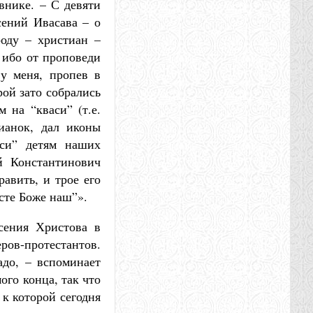
внике. – С девяти
сений Ивасава – о
оду – христиан –
 ибо от проповеди
у меня, пропев в
рой зато собрались
на “кваси” (т.е.
тианок, дал иконы
аси” детям наших
й Константинович
равить, и трое его
сте Боже наш”».
сения Христова в
ов-протестантов.
адо, – вспоминает
ого конца, так что
 к которой сегодня