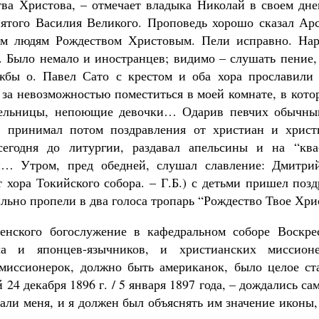
ва Христова, – отмечает владыка Николай в своем дне
вятого Василия Великого. Проповедь хорошо сказал Ар
ом людям Рождеством Христовым. Пели исправно. Нар
. Было немало и иностранцев; видимо – слушать пение,
жбы о. Павел Сато с крестом и оба хора прославили 
за невозможностью поместиться в моей комнате, в кото
тельницы, непоющие девочки… Одарив певчих обычным 
), принимал потом поздравления от христиан и хрис
егодня до литургии, раздавал апельсины и на “кв
… Утром, пред обедней, слушал славление: Дмитри
 хора Токийского собора. – Г.Б.) с детьми пришел позд
льно пропели в два голоса тропарь “Рождество Твое Хри
венского богослужение в кафедральном соборе Воскре
а и японцев-язычников, и христианских миссионер
миссионерок, должно быть американок, было целое ст
24 декабря 1896 г. / 5 января 1897 года, – дождались сам
али меня, и я должен был объяснять им значение иконы,