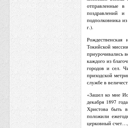
отправленные в 
поздравлений и 
подполковника из 
г.).
Рождественская 
Токийской миссии
приурочивались в
каждого из благо
городов и сел. Ч
приходской метри
службе в величес
«Зашел ко мне И
декабря 1897 год
Христова быть в
положили ежегодн
церковный счет…,