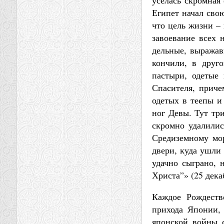
уселась скромная 
Египет начал свою
что цель жизни –
завоевание всех 
дельные, выражав
кончили, в друг
пастыри, одетые
Спасителя, приче
одетых в теепы и
ног Девы. Тут тр
скромно удалилис
Средиземному мо
двери, куда ушли
удачно сыграно, 
Христа”» (25 декаб
Каждое Рождеств
прихода Японии, 
японской войны 