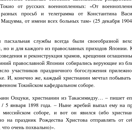
Токио от русских военнопленных: «От военноплен
разных просьб и телеграмма от Константина Васи
Мацуяма, от имени всех больных там» (25 декабря 1904 
и пасхальная службы всегда были своеобразной вех
, но и для каждого из православных приходов Японии. 
озведения и реконструкция храмов, крещения оглашенны
чиний православной Японии собирались верующие из бл
исло участников праздничного богослужения прилежн
ке. И, конечно же, каждый христианин мечтал побывать
твенном Токийском кафедральном соборе.
оанн Ооцуки, христианин из Такасимидзу… – пишет еп
а / 5 января 1898 года. – Ныне жребий выпал ему на п
 миссийском соборе, и вот он явился (ибо христиа
о на праздник Рождества Христова отправлять от се
 что очень похвально)».