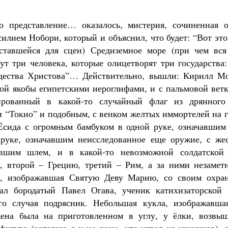
 представление… оказалось, мистерия, сочиненная 
илием Нобори, который и объяснил, что будет: “Вот это
оставшейся для сцен) Средиземное море (при чем вся
ут три человека, которые олицетворят три государства
дества Христова”… Действительно, вышли: Кирилл Мо
ной якобы египетскими иероглифами, и с пальмовой ветк
ированный в какой-то случайный флаг из дрянного
 “Токио” и подобным, с венком желтых иммортелей на г
Ёсида с огромным бамбуком в одной руке, означавшим 
 руке, означавшим неисследованное еще оружие, с же
авшим шлем, и в какой-то невозможной солдатско
, второй – Грецию, третий – Рим, а за ними незаме
а, изображавшая Святую Деву Марию, со своим охра
жал бородатый Павел Огава, ученик катихизаторской 
го случая подрясник. Небольшая кукла, изображавша
жена была на приготовленном в углу, у ёлки, возвыш