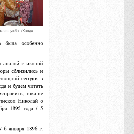
кая служба в Ханда
да была особенно
л аналой с иконой
хоры сблизились и
енощной сегодня в
гда и будем читать
исправить, пока не
епископ Николай о
бря 1895 года / 5
 6 января 1896 г.