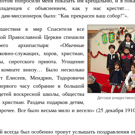
потом попросили меня показать им крещальню, и я пока
ладенцев с объяснением, как у нас крестят… 
дам-миссионерок было: “Как прекрасен ваш собор!”».
ишествия в мир Спасителя все
ой Православной Церкви спешили
оего архипастыря: «Обычные
ковно-служащих, хоров, христиан,
ы, сиротского приюта. Угощение
 комнате внизу… Было несколько
нт Елисеев, Мендрин, Тодоровичи
первого часу собрание в большой
детей воскресной школы, общества
Детская рождественск
христиан. Раздача подарков детям,
прочее. Все было весьма мило и весело» (25 декабря 1910 
й всегда был особенно тронут услышать поздравления о