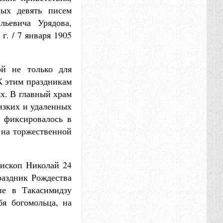
ных девять писем
льевича Урядова,
г. / 7 января 1905
ой не только для
К этим праздникам
х. В главный храм
изких и удаленных
о фиксировалось в
 на торжественной
ископ Николай 24
раздник Рождества
не в Такасимидзу
бя богомольца, на