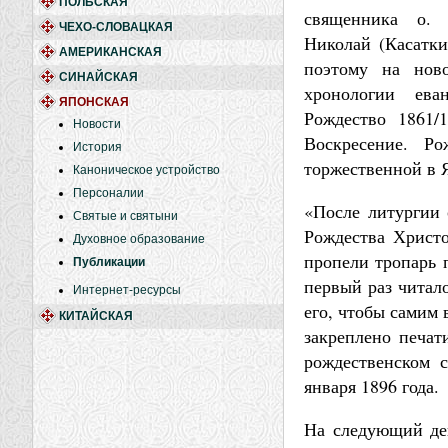
ПОЛЬСКАЯ
священника о.
ЧЕХО-СЛОВАЦКАЯ
Николай (Касатки
АМЕРИКАНСКАЯ
поэтому на нов
СИНАЙСКАЯ
хронологии ева
ЯПОНСКАЯ
Рождество 1861/
Новости
Воскресение. Ро
История
торжественной в 
Каноническое устройство
Персоналии
«После литургии 
Святые и святыни
Рождества Христо
Духовное образование
пропели тропарь 
Публикации
первый раз читало
Интернет-ресурсы
его, чтобы самим 
КИТАЙСКАЯ
закреплено печат
рождественском с
января 1896 года.
На следующий ден