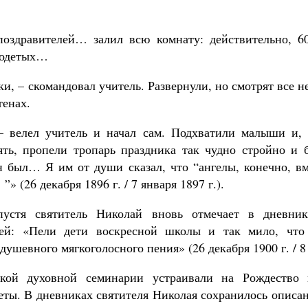
поздравителей… залил всю комнату: действительно, 6
 одетых…
ки, – скомандовал учитель. Развернули, но смотрят все не
тенах.
– велел учитель и начал сам. Подхватили малыши и,
ять, пропели тропарь праздника так чудно стройно и б
н был… Я им от души сказал, что “ангелы, конечно, в
» (26 декабря 1896 г. / 7 января 1897 г.).
пустя святитель Николай вновь отмечает в дневник
тей: «Пели дети воскресной школы и так мило, что
душевного мягкоголосного пения» (26 декабря 1900 г. / 8 
кой духовной семинарии устраивали на Рождество 
еты. В дневниках святителя Николая сохранилось описан