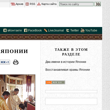
Архив
RSS
Карта сайта
вКонтакте
FaceBook
LiveJournal
Twitter
YouTube
 ЯПОНИИ
ТАКЖЕ В ЭТОМ
РАЗДЕЛЕ
Два имени в истории Японии
Восстанавливая храмы Японии