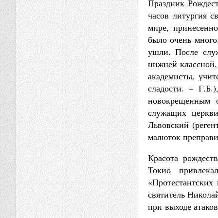
Праздник Рождест
часов литургия с
мире, принесенн
было очень много
ушли. После слу
нижней классной, 
академисты, учи
сладости. – Г.Б.
новокрещенным с
служащих церкви
Львовский (регент
малюток преправи
Красота рождест
Токио привлекал
«Протестантских 
святитель Николай 
при выходе атаков