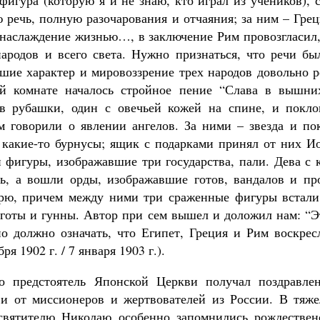
фигура (которую я и не знаю, кто играл из учеников),
 речь, полную разочарования и отчаяния; за ним – Гре
 наслаждение жизнью…, в заключение Рим провозгласил,
народов и всего света. Нужно признаться, что речи б
шие характер и мировоззрение трех народов довольно ре
ой комнате началось стройное пение “Слава в вышн
 в рубашки, один с овечьей кожей на спине, и покло
м говорили о явлении ангелов. За ними – звезда и по
 какие-то бурнусы; ящик с подарками принял от них И
и фигуры, изображавшие три государства, пали. Дева с
ь, а вошли орды, изображавшие готов, вандалов и п
рю, причем между ними три сраженные фигуры встали 
 готы и гунны. Автор при сем вышел и доложил нам: “Эт
но должно означать, что Египет, Греция и Рим воскре
ря 1902 г. / 7 января 1903 г.).
о предстоятель Японской Церкви получал поздравле
и от миссионеров и жертвователей из России. В тяже
святителю Николаю особенно запомнились рождественс