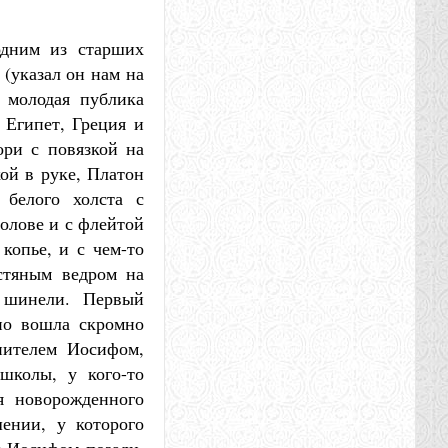
одним из старших
 (указал он нам на
 молодая публика
: Египет, Греция и
ри с повязкой на
ой в руке, Платон
 белого холста с
олове и с флейтой
копье, и с чем-то
стяным ведром на
й шинели. Первый
тно вошла скромно
нителем Иосифом,
школы, у кого-то
я новорожденного
ении, у которого