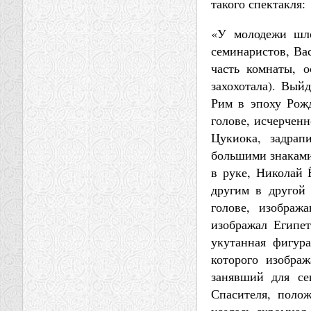
такого спектакля:
«У молодежи шло
семинаристов, Вас
часть комнаты, 
захохотала). Выйд
Рим в эпоху Рож
голове, исчерчен
Цукиока, задрап
большими знаками
в руке, Николай 
другим в другой
голове, изображ
изображал Египет
укутанная фигур
которого изобра
занявший для се
Спасителя, поло