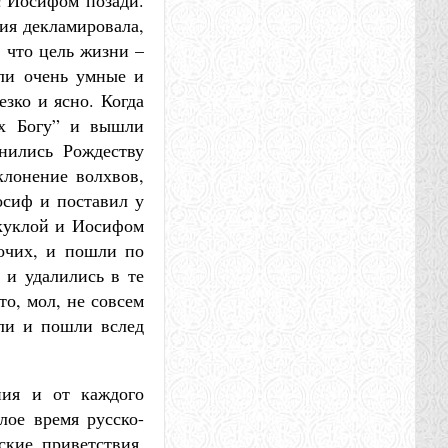
 с Иосифом позади.
ция декламировала,
 что цель жизни –
ыли очень умные и
зко и ясно. Когда
их Богу” и вышли
нились Рождеству
клонение волхвов,
осиф и поставил у
 куклой и Иосифом
рочих, и пошли по
и удалились в те
о, мол, не совсем
сли и пошли вслед
ния и от каждого
лое время русско-
кие приветствия,