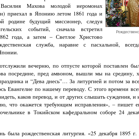
 Василия Махова молодой иеромонах
н) приехал в Японию летом 1861 года и
ой родине будущий миссионер, следуя
нгельских событий, сначала встретил
Рождественс
1862 года, а затем – Светлое Христово
ждественская служба, наравне с пасхальной, всег
Японии.
отслужили вечерню, по отпусте которой поставлен бы
ва посредине, пред амвоном, вышли мы на средину, 
праздника и “Дева днесь”… За литургией и потом за вс
сь Евангелие по нашему переводу. С этого времени все
видеть, каков перевод, и от других слышать суждения, и 
ию, что окажется требующим исправления», – пишет 
очельнике в Токийском кафедральном соборе 24 дека
ь была рождественская литургия. «25 декабря 1895 г. /