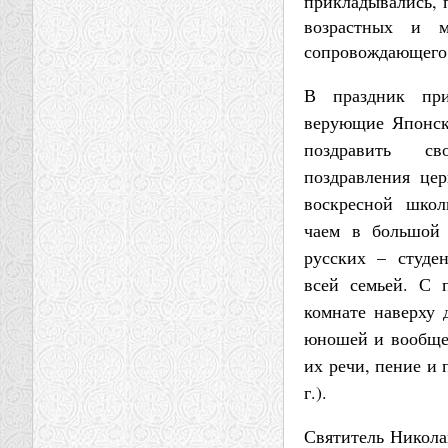
прикладывались, 
возрастных и м
сопровождающего 
В праздник пр
верующие Японск
поздравить св
поздравления цер
воскресной школ
чаем в большой
русских – студе
всей семьей. С 
комнате наверху 
юношей и вообще 
их речи, пение и 
г.).
Святитель Никола