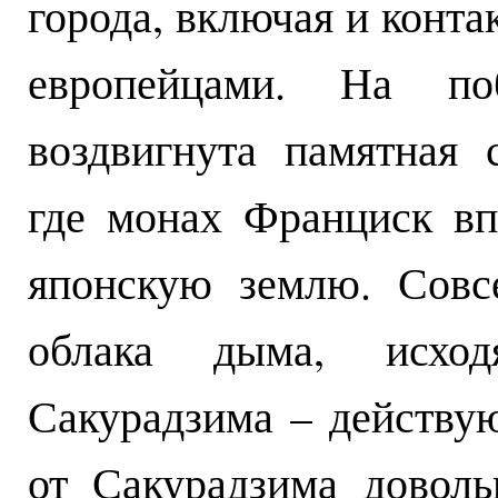
города, включая и конта
европейцами. На по
воздвигнута памятная 
где монах Франциск вп
японскую землю. Совс
облака дыма, исхо
Сакурадзима – действу
от Сакурадзима доволь