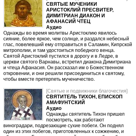
СВЯТЫЕ МУЧЕНИКИ
АРИСТОКЛИЙ ПРЕСВИТЕР,
ДИМИТРИАН ДИАКОН И
АФАНАСИЙ ЧТЕЦ
Аудио
Однажды во время молитвы Аристоклию явилось
сияние, более яркое, чем солнце, и раздался небесный
глас, повелевший ему отправиться в Саламин, Кипрской
митрополии, и там удостоиться победного венца.
Святой Аристоклий пустился в дорогу и в Ледре, в
церкви святого Варнавы, встретил диакона Димитриана
и чтеца Афанасия. Он рассказал им о Божественном
откровении, и они решили присоединиться к святому,
чтобы вместе претерпеть мученичество.
[Святые и подвижники благочестия]
СВЯТИТЕЛЬ ТИХОН, ЕПИСКОП
АМАФУНТСКИЙ
Аудио
Однажды святитель Тихон пришел
посмотреть, как работают
виноградари, подрезающие сухие побеги. Он поднял
один из этих побегов, приготовленных к сожжению, и