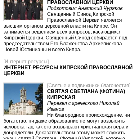
ПРАВОСЛАВНОЙ ЦЕРКВИ
Подготовил Анатолий Чуряков
Священный Синод Кипрской
Православной Церкви является
высшим органом церковной власти на Кипре. Он
занимается решением всех вопросов, касающихся
Кипрской Церкви. Священный Синод собирается под
председательством Его Блаженства Архиепископа
Новой Юстинианы и всего Кипра.
[Интернет-ресурсы]
ИНТЕРНЕТ-РЕСУРСЫ КИПРСКОЙ ПРАВОСЛАВНОЙ
ЦЕРКВИ
[Святые и подвижники благочестия]
СВЯТАЯ СВЕТЛАНА (ФОТИНА)
КИПРСКАЯ
Перевел с греческого Николай
Иванов
Ни благородное происхождение, ни
богатство, ни даже образование не могут возвысить
человека так, как его возвышают христианская вера и
добродетели. Доказательством этому может служить
жизнь святой Светланы (Фотины) Кипрской, которую