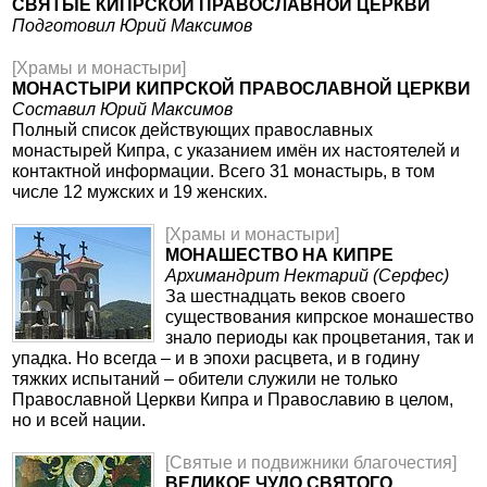
СВЯТЫЕ КИПРСКОЙ ПРАВОСЛАВНОЙ ЦЕРКВИ
Подготовил Юрий Максимов
[Храмы и монастыри]
МОНАСТЫРИ КИПРСКОЙ ПРАВОСЛАВНОЙ ЦЕРКВИ
Составил Юрий Максимов
Полный список действующих православных
монастырей Кипра, с указанием имён их настоятелей и
контактной информации. Всего 31 монастырь, в том
числе 12 мужских и 19 женских.
[Храмы и монастыри]
МОНАШЕСТВО НА КИПРЕ
Архимандрит Нектарий (Серфес)
За шестнадцать веков своего
существования кипрское монашество
знало периоды как процветания, так и
упадка. Но всегда – и в эпохи расцвета, и в годину
тяжких испытаний – обители служили не только
Православной Церкви Кипра и Православию в целом,
но и всей нации.
[Святые и подвижники благочестия]
ВЕЛИКОЕ ЧУДО СВЯТОГО