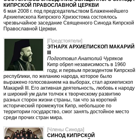
КИПРСКОЙ ПРАВОСЛАВНОЙ ЦЕРКВИ
6 мая 2008 г. под председательством Блаженнейшего
Архиепископа Кипрского Хризостома состоялось
чрезвычайное заседание Священного Синода Кипрской
Православной Церкви.
[Предстоятели]
ЭТНАРХ АРХИЕПИСКОП МАКАРИЙ
III
Подготовил Анатолий Чуряков
Кипр обрел независимость в 1960
году, и первым президентом Кипрской
республики, по желанию народа, которое было
выражено голосованием на выборах, стал архиепископ
Макарий III. Его активная деятельность, любовь к народу
и широкий ум дали толчок к творческому развитию
разных сторон жизни страны, так что за короткий
исторический промежуток Кипр, небольшое по
территории государство, смог занять достойное место
среди прочих стран мира.
[Члены Синода]
СИНОД КИПРСКОЙ