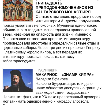
ТРИНАДЦАТЬ
ПРЕПОДОБНОМУЧЕНИКОВ ИЗ
КАНТАРСКОГО МОНАСТЫРЯ
Святые отцы вновь предстали перед
инквизитором Андреем, получившим
приказ умертвить непокорных. Мученики единогласно
объявили, что гордятся исповеданием православной
веры, невзирая на опасность для жизни. Именно о
Православии возвестили пророки, истинную веру
проповедовали апостолы и определили святые отцы и
церковные соборы. Через три дня их привели к Генриху
I, латинскому королю Кипра, а тот передал их
инквизитору, приказав покарать, как тому
заблагорассудится.
[Публикации]
МАКАРИОС – «ЗНАМЯ КИПРА»
Валерия Ефанова
На фоне будоражащих то и дело
наше общество дискуссий о границах
взаимодействия государства и
Церкви тот факт, что в ХХ веке православный архиерей
мог занимать одновременно и кафедру апостола