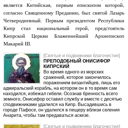
является Китийская, первым епископом которой,
согласно Священному Преданию, был святой Лазарь
Четверодневный. Первым президентом Республики
Кипр стал национальный герой, предстоятель
Кипрской Церкви Блаженнейший Архиепископ
Макарий III.
[Святые и подвижники благочестия]
ПРЕПОДОБНЫЙ ОНИСИФОР
КИПРСКИЙ
Во время одного из морских
сражений, которое закончилось
поражением византийцев, лишь его
адмиральский корабль, на котором он в то время сам
находился, избежал гибели. Осознав бренность всего
земного, Онисифор оставил службу и вместе с десятью
сподвижниками удалился на Кипр. Высадившись в
городе Пафосе, он удалился в пещеру вблизи селения
Анарита, чтобы там предаваться аскезе.
[Святые и подвижники благочестия]