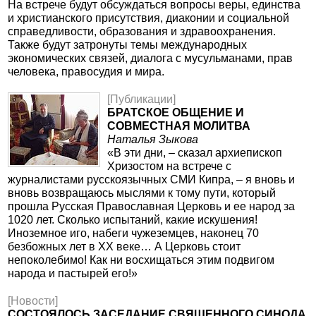
На встрече будут обсуждаться вопросы веры, единства
и христианского присутствия, диаконии и социальной
справедливости, образования и здравоохранения.
Также будут затронуты темы международных
экономических связей, диалога с мусульманами, прав
человека, правосудия и мира.
[Публикации]
БРАТСКОЕ ОБЩЕНИЕ И
СОВМЕСТНАЯ МОЛИТВА
Наталья Зыкова
«В эти дни, – сказал архиепископ
Хризостом на встрече с
журналистами русскоязычных СМИ Кипра, – я вновь и
вновь возвращаюсь мыслями к тому пути, который
прошла Русская Православная Церковь и ее народ за
1020 лет. Сколько испытаний, какие искушения!
Иноземное иго, набеги чужеземцев, наконец 70
безбожных лет в XX веке… А Церковь стоит
непоколебимо! Как ни восхищаться этим подвигом
народа и пастырей его!»
[Новости]
СОСТОЯЛОСЬ ЗАСЕДАНИЕ СВЯЩЕННОГО СИНОДА