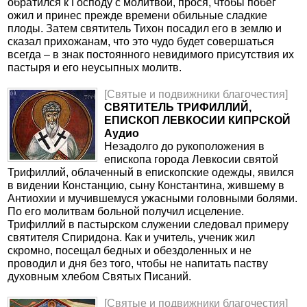
обратился к Господу с молитвой, прося, чтобы побег
ожил и принес прежде времени обильные сладкие
плоды. Затем святитель Тихон посадил его в землю и
сказал прихожанам, что это чудо будет совершаться
всегда – в знак постоянного невидимого присутствия их
пастыря и его неусыпных молитв.
[Святые и подвижники благочестия]
СВЯТИТЕЛЬ ТРИФИЛЛИЙ,
ЕПИСКОП ЛЕВКОСИИ КИПРСКОЙ
Аудио
Незадолго до рукоположения в
епископа города Левкосии святой
Трифиллий, облаченный в епископские одежды, явился
в видении Констанцию, сыну Константина, жившему в
Антиохии и мучившемуся ужасными головными болями.
По его молитвам больной получил исцеление.
Трифиллий в пастырском служении следовал примеру
святителя Спиридона. Как и учитель, ученик жил
скромно, посещал бедных и обездоленных и не
проводил и дня без того, чтобы не напитать паству
духовным хлебом Святых Писаний.
[Святые и подвижники благочестия]