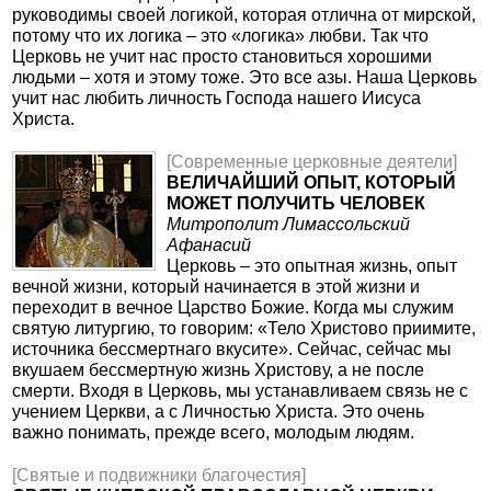
руководимы своей логикой, которая отлична от мирской,
потому что их логика – это «логика» любви. Так что
Церковь не учит нас просто становиться хорошими
людьми – хотя и этому тоже. Это все азы. Наша Церковь
учит нас любить личность Господа нашего Иисуса
Христа.
[Современные церковные деятели]
ВЕЛИЧАЙШИЙ ОПЫТ, КОТОРЫЙ
МОЖЕТ ПОЛУЧИТЬ ЧЕЛОВЕК
Митрополит Лимассольский
Афанасий
Церковь – это опытная жизнь, опыт
вечной жизни, который начинается в этой жизни и
переходит в вечное Царство Божие. Когда мы служим
святую литургию, то говорим: «Тело Христово приимите,
источника бессмертнаго вкусите». Сейчас, сейчас мы
вкушаем бессмертную жизнь Христову, а не после
смерти. Входя в Церковь, мы устанавливаем связь не с
учением Церкви, а с Личностью Христа. Это очень
важно понимать, прежде всего, молодым людям.
[Святые и подвижники благочестия]