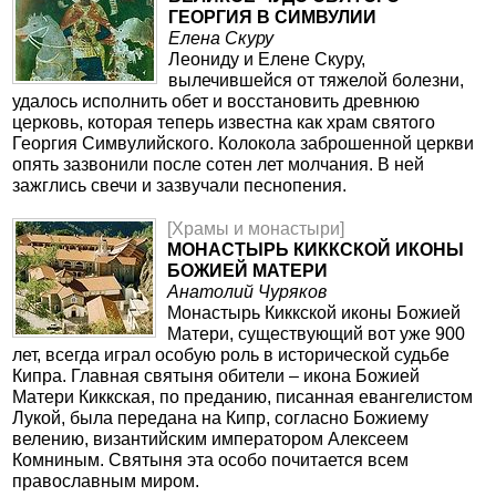
ГЕОРГИЯ В СИМВУЛИИ
Елена Скуру
Леониду и Елене Скуру,
вылечившейся от тяжелой болезни,
удалось исполнить обет и восстановить древнюю
церковь, которая теперь известна как храм святого
Георгия Симвулийского. Колокола заброшенной церкви
опять зазвонили после сотен лет молчания. В ней
зажглись свечи и зазвучали песнопения.
[Храмы и монастыри]
МОНАСТЫРЬ КИККСКОЙ ИКОНЫ
БОЖИЕЙ МАТЕРИ
Анатолий Чуряков
Монастырь Киккской иконы Божией
Матери, существующий вот уже 900
лет, всегда играл особую роль в исторической судьбе
Кипра. Главная святыня обители – икона Божией
Матери Киккская, по преданию, писанная евангелистом
Лукой, была передана на Кипр, согласно Божиему
велению, византийским императором Алексеем
Комниным. Святыня эта особо почитается всем
православным миром.