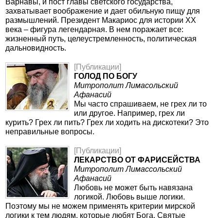
Варнавы, и пост главы светского государства,
захватывает воображение и дает обильную пищу для
размышлений. Президент Макариос для истории ХХ
века – фигура легендарная. В нем поражает все:
жизненный путь, целеустремленность, политическая
дальновидность.
[Публикации]
ГОЛОД ПО БОГУ
Митрополит Лимасольский
Афанасий
Мы часто спрашиваем, не грех ли то
или другое. Например, грех ли
курить? Грех ли пить? Грех ли ходить на дискотеки? Это
неправильные вопросы.
[Публикации]
ЛЕКАРСТВО ОТ ФАРИСЕЙСТВА
Митрополит Лимассольский
Афанасий
Любовь не может быть навязана
логикой. Любовь выше логики.
Поэтому мы не можем применять критерии мирской
логики к тем людям, которые любят Бога. Святые