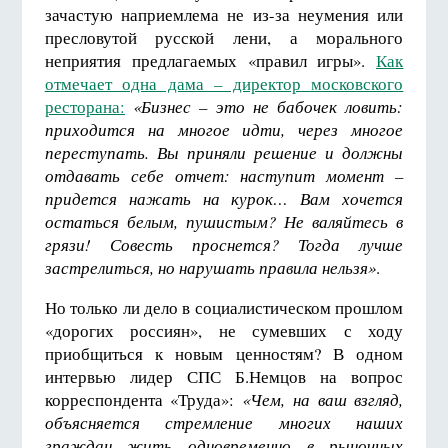
зачастую наприемлема не из-за неумения или
пресловутой русской лени, а морального
неприятия предлагаемых «правил игры».
Как
отмечает одна дама – директор московского
ресторана:
«Бизнес – это не бабочек ловить:
приходится на многое идти, через многое
переступать. Вы приняли решение и должны
отдавать себе отчет: наступит момент –
придется нажать на курок… Вам хочется
остаться белым, пушистым? Не валяйтесь в
грязи! Совесть проснется? Тогда лучше
застрелиться, но нарушать правила нельзя»
.
Но только ли дело в социалистическом прошлом
«дорогих россиян», не сумевших с ходу
приобщиться к новым ценностям? В одном
интервью лидер СПС Б.Немцов на вопрос
корреспондента «Труда»:
«Чем, на ваш взгляд,
объясняется стремление многих наших
граждан жить одновременно в рыночных