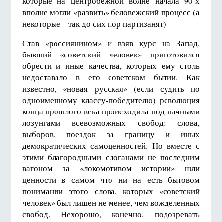
которые на центробежной волне начала 90-х
вполне могли «развить» беловежский процесс (а
некоторые – так до сих пор партизанят).
Став «россиянином» и взяв курс на Запад,
бывший «советский человек» приготовился
обрести и иные качества, которых ему столь
недоставало в его советском бытии. Как
известно, «новая русская» (если судить по
одноименному классу-победителю) революция
конца прошлого века происходила под зычными
лозунгами всевозможных свобод: слова,
выборов, поездок за границу и иных
демократических самоценностей. Но вместе с
этими благородными слоганами не последним
вагоном за «локомотивом истории» шли
ценности в самом что ни на есть бытовом
понимании этого слова, которых «советский
человек» был лишен не менее, чем вожделенных
свобод. Нехорошо, конечно, подозревать