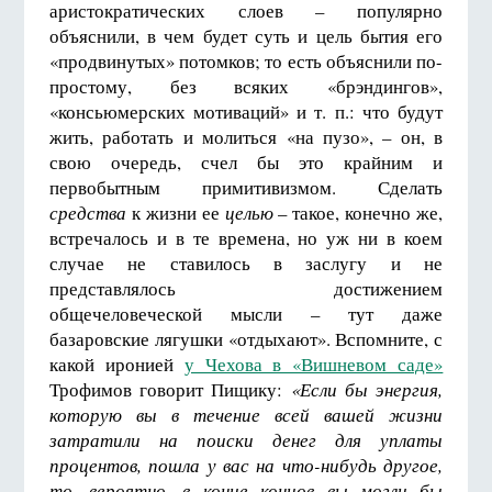
аристократических слоев – популярно
объяснили, в чем будет суть и цель бытия его
«продвинутых» потомков; то есть объяснили по-
простому, без всяких «брэндингов»,
«консьюмерских мотиваций» и т. п.: что будут
жить, работать и молиться «на пузо», – он, в
свою очередь, счел бы это крайним и
первобытным примитивизмом. Сделать
средства
к жизни ее
целью
– такое, конечно же,
встречалось и в те времена, но уж ни в коем
случае не ставилось в заслугу и не
представлялось достижением
общечеловеческой мысли – тут даже
базаровские лягушки «отдыхают». Вспомните, с
какой иронией
у Чехова в «Вишневом саде»
Трофимов говорит Пищику:
«Если бы энергия,
которую вы в течение всей вашей жизни
затратили на поиски денег для уплаты
процентов, пошла у вас на что-нибудь другое,
то, вероятно, в конце концов вы могли бы