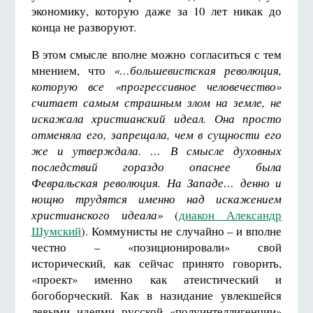
экономику, которую даже за 10 лет никак до
конца не разворуют.
В этом смысле вполне можно согласиться с тем
мнением, что
«…большевистская революция,
которую все «прогрессивное человечество»
считает самым страшным злом на земле, не
искажала христианский идеал. Она просто
отменяла его, запрещала, чем в сущности его
же и утверждала. … В смысле духовных
последствий гораздо опаснее была
Февральская революция. На Западе… денно и
нощно трудятся именно над искажением
христианского идеала»
(
диакон Александр
Шумский
). Коммунисты не случайно – и вполне
честно – «позиционировали» свой
исторический, как сейчас принято говорить,
«проект» именно как атеистический и
богоборческий. Как в назидание увлекшейся
левыми идеями русской «полуинтеллигенции»