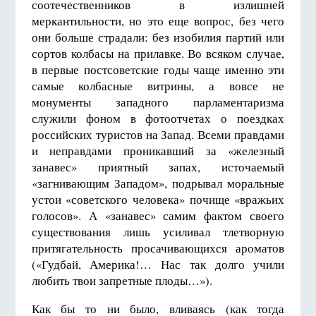
соотечественников в излишней
меркантильности, но это еще вопрос, без чего
они больше страдали: без изобилия партий или
сортов колбасы на прилавке. Во всяком случае,
в первые постсоветские годы чаще именно эти
самые колбасные витрины, а вовсе не
монументы западного парламентаризма
служили фоном в фотоотчетах о поездках
российских туристов на Запад. Всеми правдами
и неправдами проникавший за «железный
занавес» приятный запах, источаемый
«загнивающим Западом», подрывал моральные
устои «советского человека» почище «вражьих
голосов». А «занавес» самим фактом своего
существования лишь усиливал тлетворную
притягательность просачивающихся ароматов
(«Гудбай, Америка!… Нас так долго учили
любить твои запретные плоды…»).
Как бы то ни было, вливаясь (как тогда