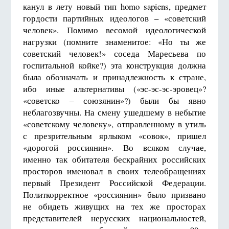
канул в лету новый тип homo sapiens, предмет
гордости партийных идеологов – «советский
человек». Помимо весомой идеологической
нагрузки (помните знаменитое: «Но ты же
советский человек!» соседа Маресьева по
госпитальной койке?) эта конструкция должна
была обозначать и принадлежность к стране,
ибо иные альтернативы («эс-эс-эс-эровец»?
«советско – союзянин»?) были бы явно
неблагозвучны. На смену ушедшему в небытие
«советскому человеку», отправленному в утиль
с презрительным ярлыком «совок», пришел
«дорогой россиянин». Во всяком случае,
именно так обитателя бескрайних российских
просторов именовал в своих телеобращениях
первый Президент Российской Федерации.
Политкорректное «россиянин» было призвано
не обидеть живущих на тех же просторах
представителей нерусских национальностей,