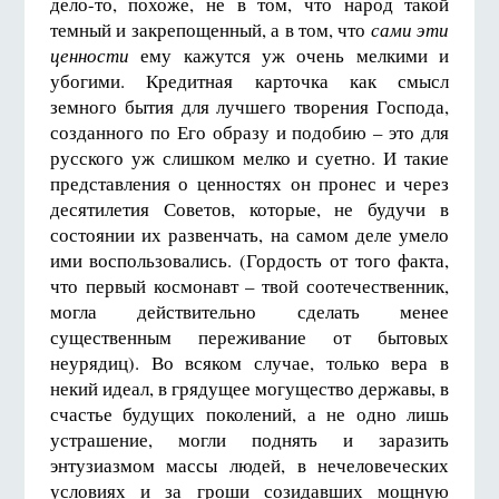
дело-то, похоже, не в том, что народ такой
темный и закрепощенный, а в том, что
сами эти
ценности
ему кажутся уж очень мелкими и
убогими. Кредитная карточка как смысл
земного бытия для лучшего творения Господа,
созданного по Его образу и подобию – это для
русского уж слишком мелко и суетно. И такие
представления о ценностях он пронес и через
десятилетия Советов, которые, не будучи в
состоянии их развенчать, на самом деле умело
ими воспользовались. (Гордость от того факта,
что первый космонавт – твой соотечественник,
могла действительно сделать менее
существенным переживание от бытовых
неурядиц). Во всяком случае, только вера в
некий идеал, в грядущее могущество державы, в
счастье будущих поколений, а не одно лишь
устрашение, могли поднять и заразить
энтузиазмом массы людей, в нечеловеческих
условиях и за гроши созидавших мощную