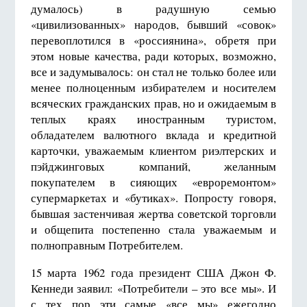
думалось) в радушную семью
«цивилизованных» народов, бывший «совок»
перевоплотился в «россиянина», обретя при
этом новые качества, ради которых, возможно,
все и задумывалось: он стал не только более или
менее полноценным избирателем и носителем
всяческих гражданских прав, но и ожидаемым в
теплых краях иностранным туристом,
обладателем валютного вклада и кредитной
карточки, уважаемым клиентом риэлтерских и
пэйджинговых компаний, желанным
покупателем в сияющих «евроремонтом»
супермаркетах и «бутиках». Попросту говоря,
бывшая застенчивая жертва советской торговли
и общепита постепенно стала уважаемым и
полноправным Потребителем.
15 марта 1962 года президент США Джон Ф.
Кеннеди заявил: «Потребители – это все мы». И
с тех пор эти самые «все мы» ежегодно