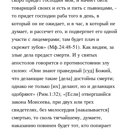
товарищей своих и есть и пить с пьяницами, -
то придет господин раба того в день, в
который он не ожидает, и в час, в который не
думает, и рассечет его, и подвергнет его одной
участи с лицемерами; там будет плач и
скрежет зубов» (Мф.24:48-51). Как видим, за
злые дела предаст смерти. И у святых
апостолов говорится о противостоянии злу
силою: «Они знают праведный [суд] Божий,
что делающие такие [дела] достойны смерти;
однако не только [их] делают, но и делающих
одобряют» (Рим.1:32); «[Если] отвергшийся
закона Моисеева, при двух или трех
свидетелях, без милосердия [наказывается]
смертью, то сколь тягчайшему, думаете,
наказанию повинен будет тот, кто попирает