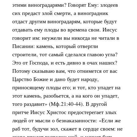
этими виноградарями? Говорят Ему: злодеев
сих предаст злой смерти, а виноградник
отдаст другим виноградарям, которые будут
отдавать ему плоды во времена свои. Иисус
говорит им: неужели вы никогда не читали в
Писании: камень, который отвергли
строители, тот самый сделался главою угла?
Это от Господа, и есть дивно в очах наших?
Потому сказываю вам, что отнимется от вас
Царство Божие и дано будет народу,
приносящему плоды его; и тот, кто упадет на
этот камень, разобьется, а на кого он упадет,
того раздавит» (Мф.21:40-44). В другой
притче Иисус Христос предостерегает злых
людей от мысли о безнаказанности: «Если же
раб тот, будучи зол, скажет в сердце своем: не
скоро придет господин мой, и начнет бить