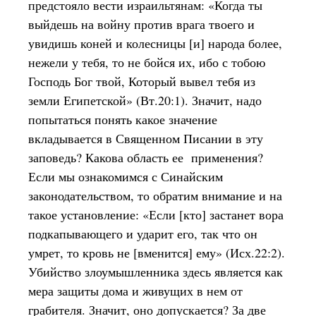
предстояло вести израильтянам: «Когда ты
выйдешь на войну против врага твоего и
увидишь коней и колесницы [и] народа более,
нежели у тебя, то не бойся их, ибо с тобою
Господь Бог твой, Который вывел тебя из
земли Египетской» (Вт.20:1). Значит, надо
попытаться понять какое значение
вкладывается в Священном Писании в эту
заповедь? Какова область ее применения?
Если мы ознакомимся с Синайским
законодательством, то обратим внимание и на
такое установление: «Если [кто] застанет вора
подкапывающего и ударит его, так что он
умрет, то кровь не [вменится] ему» (Исх.22:2).
Убийство злоумышленника здесь является как
мера защиты дома и живущих в нем от
грабителя. Значит, оно допускается? За две