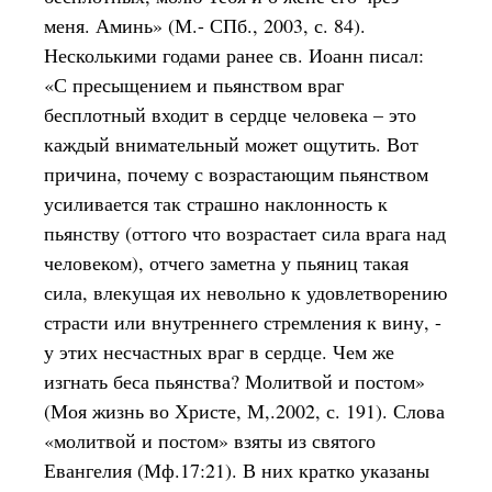
меня. Аминь» (М.- СПб., 2003, с. 84).
Несколькими годами ранее св. Иоанн писал:
«С пресыщением и пьянством враг
бесплотный входит в сердце человека – это
каждый внимательный может ощутить. Вот
причина, почему с возрастающим пьянством
усиливается так страшно наклонность к
пьянству (оттого что возрастает сила врага над
человеком), отчего заметна у пьяниц такая
сила, влекущая их невольно к удовлетворению
страсти или внутреннего стремления к вину, -
у этих несчастных враг в сердце. Чем же
изгнать беса пьянства? Молитвой и постом»
(Моя жизнь во Христе, М,.2002, с. 191). Слова
«молитвой и постом» взяты из святого
Евангелия (Мф.17:21). В них кратко указаны