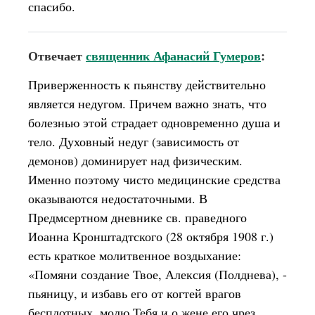
спасибо.
Отвечает
священник Афанасий Гумеров
:
Приверженность к пьянству действительно
является недугом. Причем важно знать, что
болезнью этой страдает одновременно душа и
тело. Духовный недуг (зависимость от
демонов) доминирует над физическим.
Именно поэтому чисто медицинские средства
оказываются недостаточными. В
Предмсертном дневнике св. праведного
Иоанна Кронштадтского (28 октября 1908 г.)
есть краткое молитвенное воздыхание:
«Помяни создание Твое, Алексия (Полднева), -
пьяницу, и избавь его от когтей врагов
бесплотных, молю Тебя и о жене его чрез