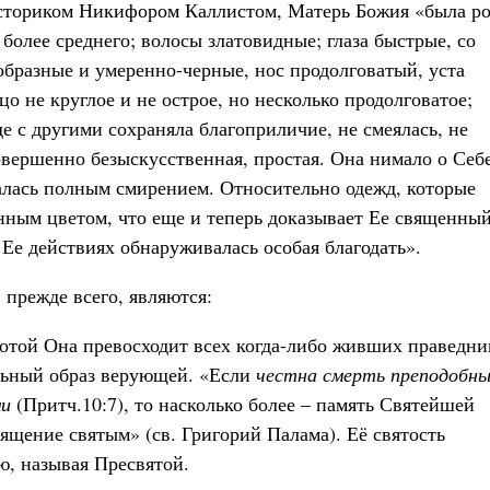
сториком Никифором Каллистом, Матерь Божия «была ро
 более среднего; волосы златовидные; глаза быстрые, со
образные и умеренно-черные, нос продолговатый, уста
о не круглое и не острое, но несколько продолговатое;
де с другими сохраняла благоприличие, не смеялась, не
овершенно безыскусственная, простая. Она нимало о Себ
чалась полным смирением. Относительно одежд, которые
енным цветом, что еще и теперь доказывает Ее священны
 Ее действиях обнаруживалась особая благодать».
прежде всего, являются:
тотой Она превосходит всех когда-либо живших праведни
альный образ верующей. «Если
честна смерть преподобн
ми
(Притч.10:7), то насколько более – память Святейшей
вящение святым» (св. Григорий Палама). Её святость
нью, называя Пресвятой.