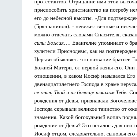
протестантов. Отрицание ими этой высоча
приспособить христианство на потребу не
его до небесной высоты. «Для подтвержде
(Брянчанинов), - невежественные и несч
можно отвечать словами Спасителя, сказ
силы Божия
…. Евангелие упоминает о бра
хулители Приснодевы, как на подтвержден
Церкви объясняет, что название братьев 
Божией Матери, от первой жены его. Они 
отношении, в каком Иосиф назывался Его
двенадцатилетнего Господа в храме иеруса
се отец Твой и аз боляще искахом Тебе.
Сов
рождения от Девы, признавали Богочелов
Господа скрывали великое таинство от ож
знамения. Какой богохульный вопль поднял
рождение от Девы? Это осталось для них 
Иосиф отцом, следовательно, сыновья его 