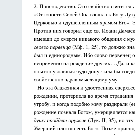
2. Приснодевство. Это свойство святител
«От юности Своей Она взошла к Богу Дух
Церковью и одушевленным храмом Его». Э
Против них говорил еще св. Иоанн Дамаск
имевши до смерти никакого общения с му
своего первенца
(Мф. 1, 25), то должно зна
был и единородным. Ибо слово первенец оз
непременно на рождение других….Да, и ка
опытно узнавшая чудо допустила бы соедин
свойственно здравомыслящему уму.
Но эта блаженная и удостоенная сверхъес
рождении, претерпела во время страдания 
утробу, и когда подобно мечу раздирали (е
рождение познала Богом, умерщвляется как
душу пройдет оружие
(Лук. II, 35), но э
Умерший плотию есть Бог». Позже присно