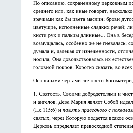
По описанию, сохраненному церковным и
среднего или, как иные говорят, несколько
зрачками как бы цвета маслин; брови дуго
цветущие, исполненные сладких речей; лиц
кисти рук и пальцы длинные... Она в бесе
возмущалась, особенно же не гневалась; с
думала и, далекая от изнеженности, отли
носила, Она довольствовалась их естеств
головной покров. Коротко сказать, во всех
Основными чертами личности Богоматери, 
1. Святость. Своими добродетелями и чис
и ангелов. Дева Мария являет Собой иде
(Пс.115:6) и
память праведного с похвала
святых, через Которую подается всякое ос
Церковь определяет превосходной степе