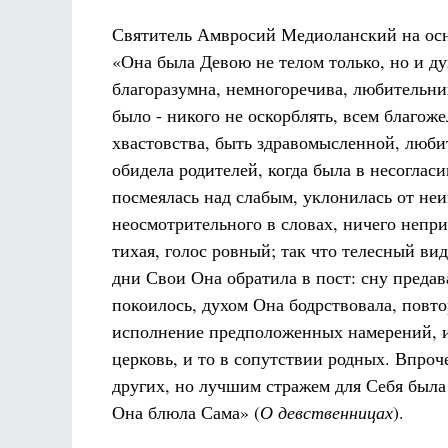
Святитель Амвросий Медиоланский на осн
«Она была Девою не телом только, но и д
благоразумна, немногоречива, любительни
было - никого не оскорблять, всем благоже
хвастовства, быть здравомысленной, люби
обидела родителей, когда была в несоглас
посмеялась над слабым, уклонилась от неи
неосмотрительного в словах, ничего непр
тихая, голос ровный; так что телесный в
дни Свои Она обратила в пост: сну предав
покоилось, духом Она бодрствовала, повто
исполнение предположенных намерений, и
церковь, и то в сопутствии родных. Впроч
других, но лучшим стражем для Себя была 
Она блюла Сама» (
О девственницах
).