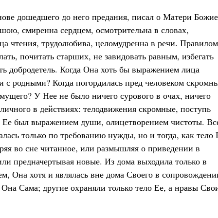
ове дошедшего до него предания, писал о Матери Божие
ушою, смиренна сердцем, осмотрительна в словах,
ца чтения, трудолюбива, целомудренна в речи. Правилом
лать, почитать старших, не завидовать равным, избегать
ть добродетель. Когда Она хоть бы выражением лица
ии с родными? Когда погордилась пред человеком скромн
мущего? У Нее не было ничего сурового в очах, ничего
иличного в действиях: телодвижения скромные, поступь
ид Ее был выражением души, олицетворением чистоты. Вс
алась только по требованию нужды, но и тогда, как тело 
ряя во сне читанное, или размышляя о приведении в
ли предначертывая новые. Из дома выходила только в
ем, Она хотя и являлась вне дома Своего в сопровождени
Она Сама; другие охраняли только тело Ее, а нравы Сво