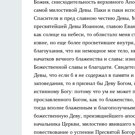
Божия, снисходительность верховного Апо
самой милостивой Девы. Паки и паки исп
Спасителя и пред славною честию Девы, Ма
пресвятейшей Девы Иоанном, главою Еванг
как солнце на небеси, то облистало меня 
извне, но еще более просветившее внутри,
благоухания, что ни немощное мое тело, н
начатков вечного блаженства и славы: изне
Божественной славы и благодати. Свидете
Девы, что если б я не содержал в памяти 
заповедания, то я признал бы Деву Богом
истинному Богу: потому что ум не может п
прославленного Богом, как то блаженство,
тогда вполне блаженным и благополучным.
божественную Деву, преизящнейшего апост
начальника Церкви, милостиво явившего м
повествование о успении Пресвятой Богор