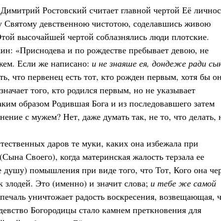
ь Димитрий Ростовский считает главной чертой Её личнос
у Святому девственною чистотою, соделавшись живою
той высочайшей чертой соблазнялись люди плотские.
ин: «Приснодева и по рождестве пребывает девою, не
жем. Если же написано:
и не знаяше ея, дондеже ради сы
ть, что первенец есть тот, кто рожден первым, хотя бы о
начает того, кто родился первым, но не указывает
ким образом Родившая Бога и из последовавшего затем
ение с мужем? Нет, даже думать так, не то, что делать, 
тественных даров те муки, каких она избежала при
(Сына Своего), когда материнская жалость терзала ее
е душу) помышления при виде того, что Тот, Кого она че
 злодей. Это (именно) и значит слова;
и тебе же самой
ту печаль уничтожает радость воскресения, возвещающая, 
девство Богородицы стало камнем преткновения для