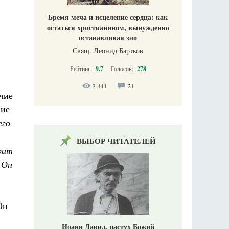
Бремя меча и исцеление сердца: как
остаться христианином, вынужденно
останавливая зло
Свящ. Леонид Бартков
Рейтинг:
9.7
Голосов:
278
3 441
21
ичие
ние
его
ВЫБОР ЧИТАТЕЛЕЙ
рит
 Он
Он
Иоанн Давид, пастух Божий