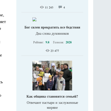
11 243
4
ое,
яет
Бог силен прекратить все бедствия
о
Два слова духовников
и
Рейтинг:
9.8
Голосов:
2028
23 477
е
сь
о
Как община становится семьей?
Отвечают пастыри и заслуженные
миряне