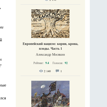
ь
ни
ой
Европейский нацизм: корни, крона,
плоды. Часть 1
Александр Мосякин
и
Рейтинг:
9.4
Голосов:
92
?
2 140
1
дные
лся