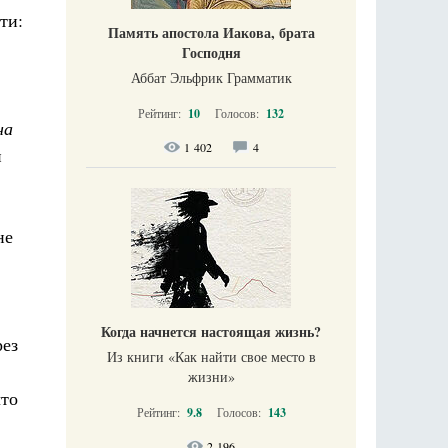
ти:
Память апостола Иакова, брата
Господня
Аббат Эльфрик Грамматик
Рейтинг:
10
Голосов:
132
на
1 402
4
н
не
Когда начнется настоящая жизнь?
рез
Из книги «Как найти свое место в
жизни​»
что
Рейтинг:
9.8
Голосов:
143
2 196