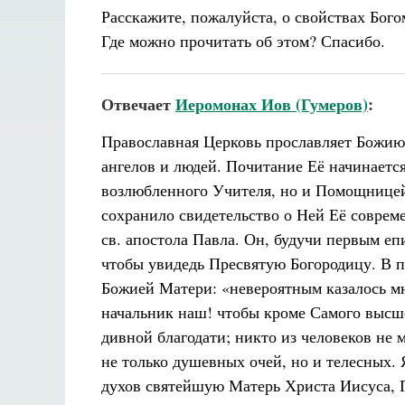
Расскажите, пожалуйста, о свойствах Бого
Где можно прочитать об этом? Спасибо.
Отвечает
Иеромонах Иов (Гумеров)
:
Православная Церковь прославляет Божию
ангелов и людей. Почитание Её начинается
возлюбленного Учителя, но и Помощницей
сохранило свидетельство о Ней Её совре
св. апостола Павла. Он, будучи первым е
чтобы увидедь Пресвятую Богородицу. В п
Божией Матери: «невероятным казалось мн
начальник наш! чтобы кроме Самого высш
дивной благодати; никто из человеков не м
не только душевных очей, но и телесных.
духов святейшую Матерь Христа Иисуса, Г