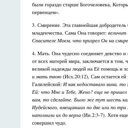
были гораздо старше Богочеловека, Котор
первенцем».
3. Смирение. Эта главнейшая добродетель 
младенчества. Сама Она говорит:
величит 
Спасителе Моем, что призрел Он на смир
4. Мать. Она чудесно соединяет девство и
от всех матерей мира, заключается в том, 
великой надежды людей на Её помощь и хо
и мать твою
(Исх.20:12), Сам остается е
Галилейской:
И как недоставало вина, то
Ей: что Мне и Тебе, Жено? еще не прише
вам, то сделайте. Было же тут шесть ка
Иудейского, вмещавших по две или по три
наполнили их до верха
(Ин.2:3-7). Хотя ещ
совершил чудо.