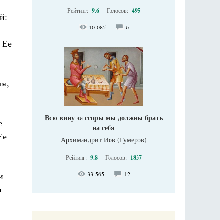
Рейтинг:
9.6
Голосов:
495
й:
10 085
6
 Ее
ым,
Всю вину за ссоры мы должны брать
е
на себя
Ее
Архимандрит Иов (Гумеров)
Рейтинг:
9.8
Голосов:
1837
33 565
12
и
и