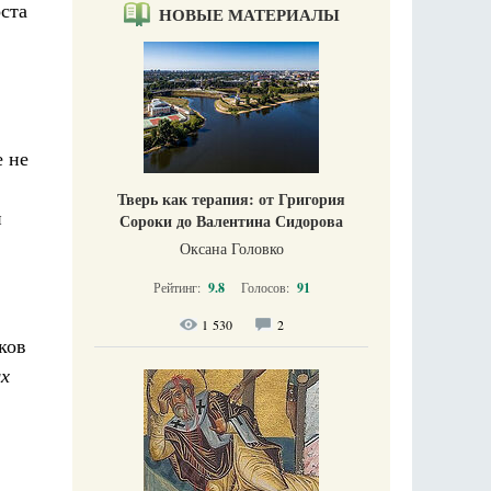
ста
НОВЫЕ МАТЕРИАЛЫ
е не
Тверь как терапия: от Григория
й
Сороки до Валентина Сидорова
Оксана Головко
Рейтинг:
9.8
Голосов:
91
1 530
2
ков
ых