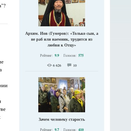
а"?
Архим. Иов (Гумеров): «Только сын, а
не раб или наемник, трудится из
любви к Отцу»
Рейтинг:
9.9
Голосов:
575
ие
6 626
10
а
ении
и
тве
х
Зачем человеку старость
Рейтинг:
9.7
Голосов:
410