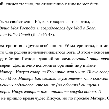
ый, следовательно, по отношению к ним не мог быть
была свойственна Ей, как говорят святые отцы, с
душа Моя Господа, и возрадовался дух Мой о Боге,
ение Рабы Своей
(Лк.1:46-48).
 материнство. Другая особенность Её материнства, в отл
что Она родила вочеловечившегося Бога. В этом - основа
датайство. Господь, давший заповедь
почитай отца тво
й верен. Достаточно вспомнить брачный пир в Кане
 Матерь Иисуса говорит Ему: вина нет у них. Иисус гово
л час Мой. Матерь Его сказала служителям: что скажет
менных водоносов, стоявших [по обычаю] очищения
 меры. Иисус говорит им: наполните сосуды водою. И
е не пришло время чудес Иисуса, но по просьбе Матери, 