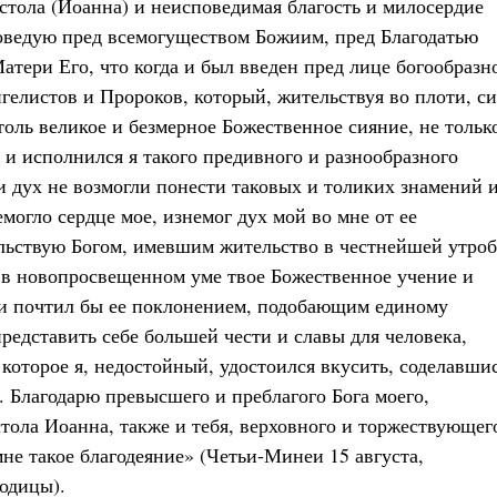
стола (Иоанна) и неисповедимая благость и милосердие
оведую пред всемогуществом Божиим, пред Благодатью
тери Его, что когда и был введен пред лице богообразн
елистов и Пророков, который, жительствуя во плоти, си
столь великое и безмерное Божественное сияние, не тольк
 и исполнился я такого предивного и разнообразного
и дух не возмогли понести таковых и толиких знамений 
могло сердце мое, изнемог дух мой во мне от ее
льствую Богом, имевшим жительство в честнейшей утроб
и в новопросвещенном уме твое Божественное учение и
, и почтил бы ее поклонением, подобающим единому
редставить себе большей чести и славы для человека,
 которое я, недостойный, удостоился вкусить, соделавши
 Благодарю превысшего и преблагого Бога моего,
ола Иоанна, также и тебя, верховного и торжествующег
не такое благодеяние» (Четьи-Минеи 15 августа,
одицы).