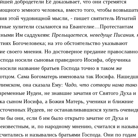
йшей добродетели Её доказывает, что они стремятся
мощного земного человека, вместо того, чтобы возвышат
ния этой чудовищной мысли, - пишет святитель Игнатий
астные хулители ссылаются на Евангелие…Протестантам
анными Им саддукеям:
Прельщаетеся, неведуще Писания, 
тиях Богочеловека; на это обстоятельство указывают
ие своего мнения. Но достоверное предание православн
Господа носили сыновья праведного Иосифа, обручника
носили название братьев Господа точно в таком же
 отцом. Сама Богоматерь именовала так Иосифа. Нашедш
лимском, она сказала Ему:
Чадо, что сотвори нама тако
ременные Иудеи, не знавшие зачатия от Святого Духа и
ека сыном Иосифа, а Божия Матерь, ученики и ближние
есточенных Иудеев, не останавливавшихся хулить очеви
и бы они, если б им было открыто зачатие от Духа и
неизвестным, и, по народному мнению, считался и называ
считались и назывались братьями Господа. Они по годам