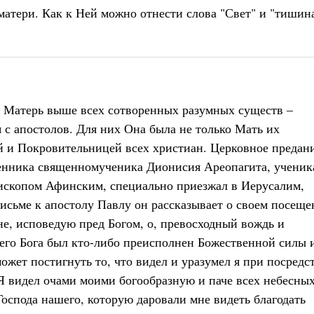
матери. Как к Ней можно отнести слова "Свет" и "тишин
 Матерь выше всех сотворенных разумных существ –
 с апостолов. Для них Она была не только Мать их
 и Покровительницей всех христиан. Церковное предан
менника священномученика Дионисия Ареопагита, ученик
пископом Афинским, специально приезжал в Иерусалим,
исьме к апостолу Павлу он рассказывает о своем посещ
е, исповедую пред Богом, о, превосходный вождь и
его Бога был кто-либо преисполнен Божественной силы 
ожет постигнуть то, что видел и уразумел я при посредс
 Я видел очами моими богообразную и паче всех небесны
оспода нашего, которую даровали мне видеть благодать