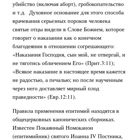
убийство (включая аборт), гробокопательство
и т.д. Духовное основание для этого способа
врачевания серьезных пороков человека
святые отцы видели в Слове Божием, которое
говорит о наказании как о конечном
благодеянии в отношении согрешающего:
«Наказания Господня, сын мой, не отвергай, и
не тяготись обличением Его» (Прит.3:11);
«Всякое наказание в настоящее время кажется
не радостью, а печалью; но после наученным
через него доставляет мирный плод
праведности» (Евр.12:11).
Правила применения епитимий находятся в
общецерковных канонических сборниках.
Известен Покаянный Номоканон
(епитимийник) святого Иоанна IV Постника,