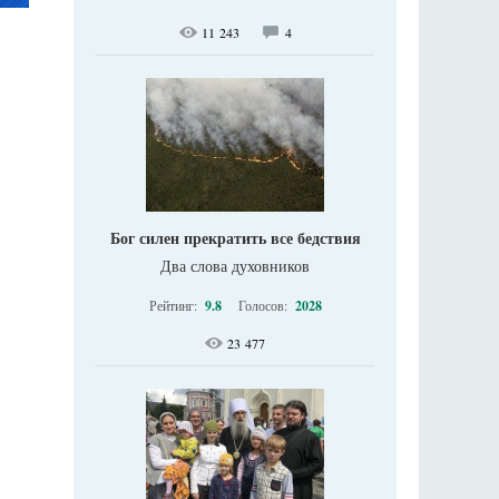
11 243
4
Бог силен прекратить все бедствия
Два слова духовников
Рейтинг:
9.8
Голосов:
2028
23 477