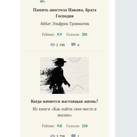
Память апостола Иакова, брата
Господня
Аббат Эльфрик Грамматик
Рейтинг:
9.9
Голосов:
201
2 196
4
Когда начнется настоящая жизнь?
Из книги «Как найти свое место в
жизни​»
Рейтинг:
9.8
Голосов:
210
3 258
1