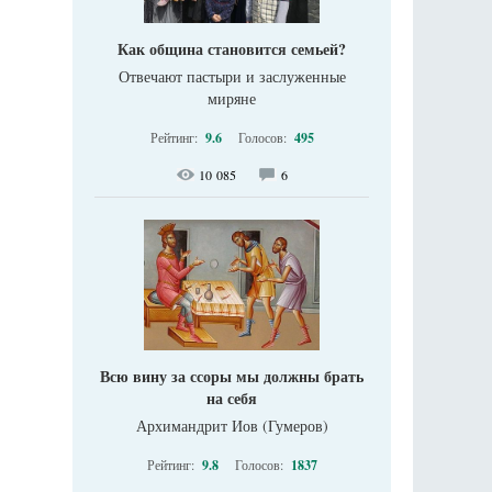
Как община становится семьей?
Отвечают пастыри и заслуженные
миряне
Рейтинг:
9.6
Голосов:
495
10 085
6
Всю вину за ссоры мы должны брать
на себя
Архимандрит Иов (Гумеров)
Рейтинг:
9.8
Голосов:
1837