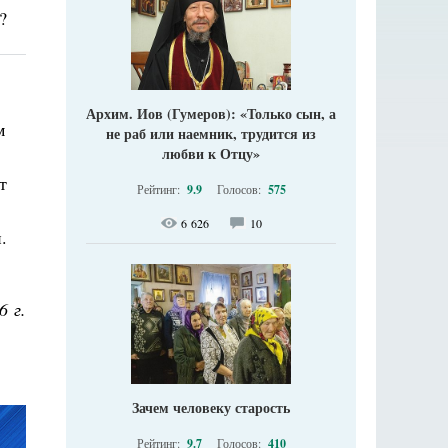
?
Архим. Иов (Гумеров): «Только сын, а
м
не раб или наемник, трудится из
любви к Отцу»
т
Рейтинг:
9.9
Голосов:
575
6 626
10
.
6 г.
Зачем человеку старость
Рейтинг:
9.7
Голосов:
410