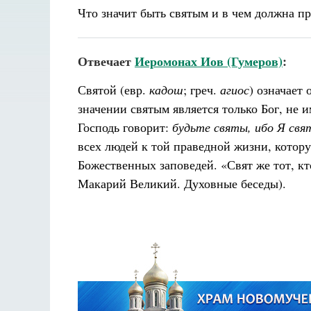
Что значит быть святым и в чем должна пр
Отвечает
Иеромонах Иов (Гумеров)
:
Святой (евр.
кадош
; греч.
агиос
) означает
значении святым является только Бог, не 
Господь говорит:
будьте святы, ибо Я свя
всех людей к той праведной жизни, кото
Божественных заповедей. «Свят же тот, кт
Макарий Великий. Духовные беседы).