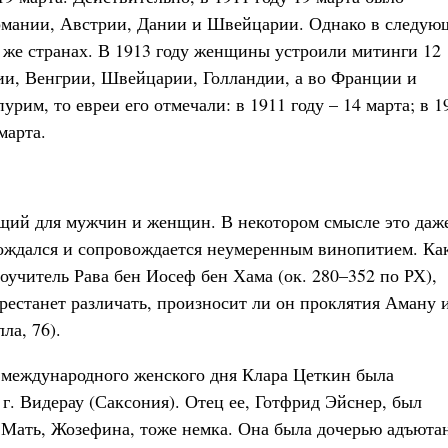
рмании, Австрии, Дании и Швейцарии. Однако в следую
ех же странах. В 1913 году женщины устроили митинги 12
хии, Венгрии, Швейцарии, Голландии, а во Франции и
урим, то евреи его отмечали: в 1911 году – 14 марта; в 1
 марта.
бщий для мужчин и женщин. В некотором смысле это даж
вождался и сопровождается неумеренным винопитием. Ка
оучитель Рава бен Иосеф бен Хама (ок. 280–352 по РХ),
ерестанет различать, произносит ли он проклятия Аману 
ла, 76).
 международного женского дня Клара Цеткин была
 г. Видерау (Саксония). Отец ее, Готфрид Эйснер, был
 Мать, Жозефина, тоже немка. Она была дочерью адъютан