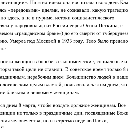
нсипации». На этих идеях она воспитала свою дочь Кла
аясь «передовыми» идеями, не сознавали, какую трагедию
но здесь, а не в пуриме, истоки социалистического
ла у народовольца из России еврея Осипа Цеткина, с
аемом «гражданском браке») до его смерти от туберкулез
ссию. Умерла под Москвой в 1933 году. Тело было предано
ене.
ности женщин в борьбе за экономические, социальные и
оры такой цели не ставили. В советское время только 8 
праздничным, нерабочим днем. Большинство людей в наш
еологическим целям властей, пользовались этим днем, чт
ние близким и знакомым женщинам.
ся днем 8 марта, чтобы воздать должное женщинам. Все
 женщин не только в праздничные дни, посвященные Бож
ения человечества, но и в третью неделю Пасхи,