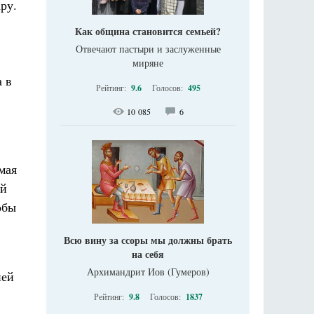
ру.
Как община становится семьей?
Отвечают пастыри и заслуженные
миряне
а в
Рейтинг:
9.6
Голосов:
495
10 085
6
мая
ей
обы
Всю вину за ссоры мы должны брать
на себя
Архимандрит Иов (Гумеров)
ией
Рейтинг:
9.8
Голосов:
1837