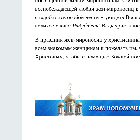
посвященной женам-мироносицам. Святое 
всепобеждающей любви жен-мироносиц к 
сподобились особой чести – увидеть Воск
великое слово:
Радуйтесь
! Ведь христианс
В праздник жен-мироносиц у христианина 
всем знакомым женщинам и пожелать им, 
Христовым, чтобы с помощью Божией пост