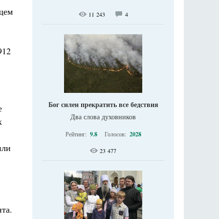
щем
11 243
4
912
Бог силен прекратить все бедствия
е
Два слова духовников
к
Рейтинг:
9.8
Голосов:
2028
или
23 477
та.