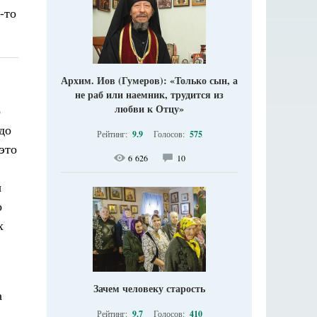
-то
Архим. Иов (Гумеров): «Только сын, а
не раб или наемник, трудится из
любви к Отцу»
о
до
Рейтинг:
9.9
Голосов:
575
это
6 626
10
ы
о
х
Зачем человеку старость
а
Рейтинг:
9.7
Голосов:
410