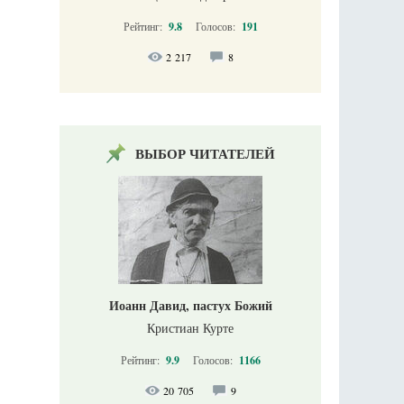
Рейтинг:
9.8
Голосов:
191
2 217
8
ВЫБОР ЧИТАТЕЛЕЙ
Иоанн Давид, пастух Божий
Кристиан Курте
Рейтинг:
9.9
Голосов:
1166
20 705
9