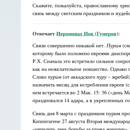
Скажите, пожалуйста, православному хрис
связь между светским праздником и иудей
Отвечает
Иеромонах Иов (Гумеров)
:
Связи совершенно никакой нет.
Пурим
(см.
которому было положено евреями диаспоры
Р.Х. Сначала это встретило сильное сопр
как на нежелательное новшество. Однако 
Слово
пурим
(от аккадского
пуру
– жребий)
назначить месяц для истребления евреев (с
нем встречается во 2 Мак. 15: 36 («день 
праздновался 14 адара, а в укрепленных гор
Связь дня 8 марта с праздником пурим пр
Копенгагене 27 августа Вторая междунаро
«учредить день борьбы за права женщин» 1