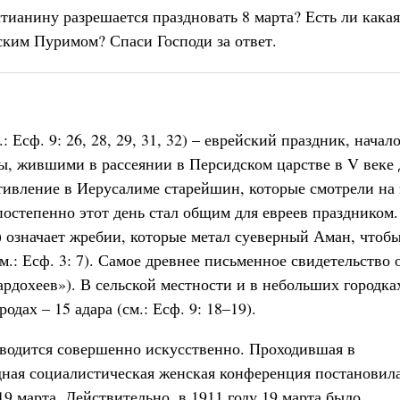
тианину разрешается праздновать 8 марта? Есть ли какая
ским Пуримом? Спаси Господи за ответ.
: Есф. 9: 26, 28, 29, 31, 32) – еврейский праздник, начал
, жившими в рассеянии в Персидском царстве в V веке 
отивление в Иерусалиме старейшин, которые смотрели на 
постепенно этот день стал общим для евреев праздником.
 означает жребии, которые метал суеверный Аман, чтоб
м.: Есф. 3: 7). Самое древнее письменное свидетельство 
Мардохеев»). В сельской местности и в небольших городка
одах – 15 адара (см.: Есф. 9: 18–19).
оводится совершенно искусственно. Проходившая в
дная социалистическая женская конференция постановил
9 марта. Действительно, в 1911 году 19 марта было