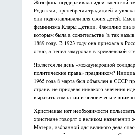
Жозефина поддерживала идеи «женской эма
Родители, пренебрегая традицией и увлек
они подготавливали для своих детей. Имен
феминизма Клары Цеткин. Фамилию она взя
которым была в сожительстве (в так назыв
1889 году. В 1923 году она приехала в Ро
огню, а пепел замурован в кремлевской ст
Является ли день «международной солидар
политические права» праздником? Инициат
1965 года 8 марта был объявлен в СССР 
стране, не придавая никакого значения ид
выразить симпатии и человеческое внима
Христианам нет необходимости пользовать
христиане говорят о великом назначении
Матери, избранной для великого дела спас