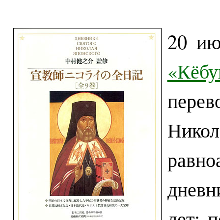
20 ию
«Кёбу
пере
Нико
равн
дневн
лет: 