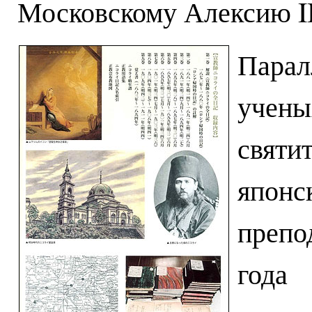
Московскому Алексию II
Парал
учены
святи
японс
препо
года