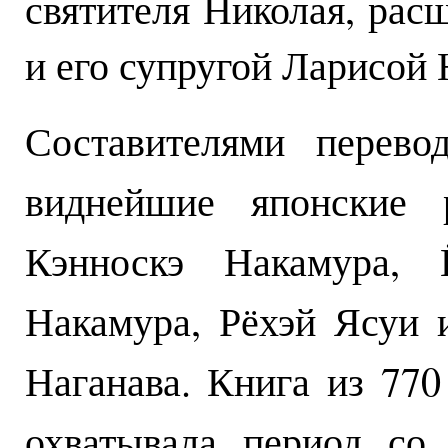
святителя Николая, ра
и его супругой Ларисой
Составителями перево
виднейшие японские р
Кэнноскэ Накамура, Ё
Накамура, Рёхэй Ясуи
Наганава. Книга из 770
охватывала период со