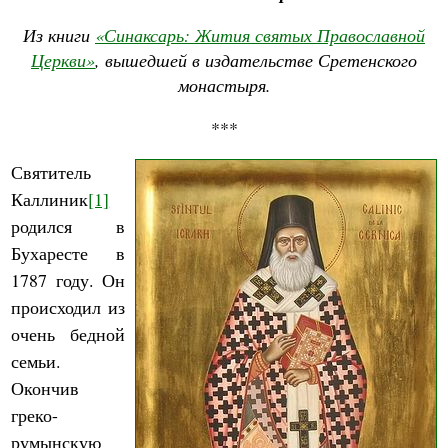
Из книги
«Синаксарь: Жития святых Православной
Церкви»
, вышедшей в издательстве Сретенского
монастыря.
***
Святитель
Каллиник
[1]
родился в
Бухаресте в
1787 году. Он
происходил из
очень бедной
семьи.
Окончив
греко-
румынскую