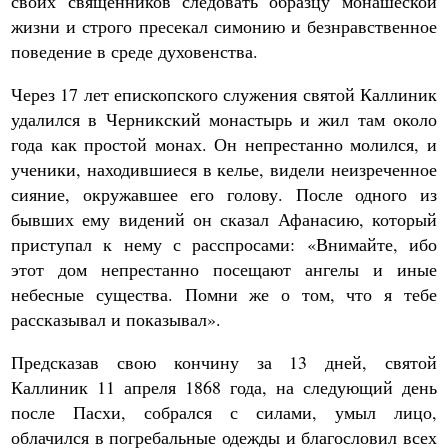
своих священников следовать образцу монашеской
жизни и строго пресекал симонию и безнравственное
поведение в среде духовенства.
Через 17 лет епископского служения святой Каллиник
удалился в Черникский монастырь и жил там около
года как простой монах. Он непрестанно молился, и
ученики, находившиеся в келье, видели неизреченное
сияние, окружавшее его голову. После одного из
бывших ему видений он сказал Афанасию, который
приступал к нему с расспросами: «Внимайте, ибо
этот дом непрестанно посещают ангелы и иные
небесные существа. Помни же о том, что я тебе
рассказывал и показывал».
Предсказав свою кончину за 13 дней, святой
Каллиник 11 апреля 1868 года, на следующий день
после Пасхи, собрался с силами, умыл лицо,
облачился в погребальные одежды и благословил всех