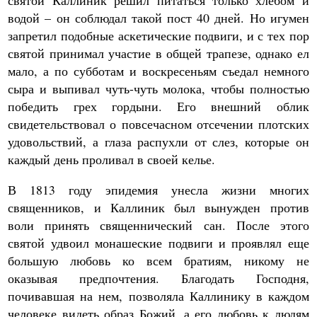
святой Каллиник решил питаться только хлебом и
водой – он соблюдал такой пост 40 дней. Но игумен
запретил подобные аскетические подвиги, и с тех пор
святой принимал участие в общей трапезе, однако ел
мало, а по субботам и воскресеньям съедал немного
сыра и выпивал чуть-чуть молока, чтобы полностью
победить грех гордыни. Его внешний облик
свидетельствовал о повсечасном отсечении плотских
удовольствий, а глаза распухли от слез, которые он
каждый день проливал в своей келье.
В 1813 году эпидемия унесла жизни многих
священников, и Каллиник был вынужден против
воли принять священнический сан. После этого
святой удвоил монашеские подвиги и проявлял еще
большую любовь ко всем братиям, никому не
оказывая предпочтения. Благодать Господня,
почивавшая на нем, позволяла Каллинику в каждом
человеке видеть образ Божий, а его любовь к людям