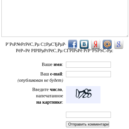
Р’РѕР№РґРёС‚Рµ С‡РµСЂРµР·
РёР»Рё РІРІРµРґРёС‚Рµ СЃРІРѕРё РґР°РЅРЅС‹Рµ:
имя
Ваше
:
e-mail
Ваш
:
(опубликован не будет)
число
Введите
,
напечатанное
на картинке
: