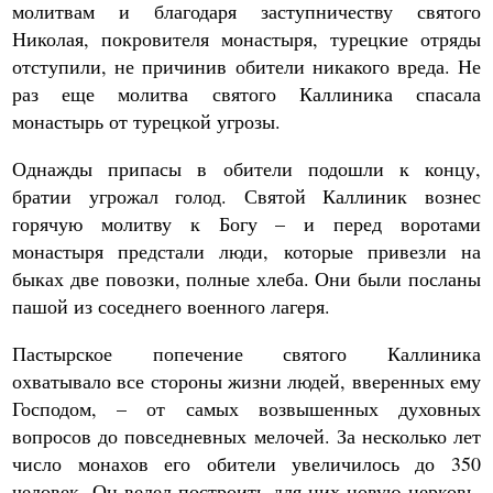
молитвам и благодаря заступничеству святого
Николая, покровителя монастыря, турецкие отряды
отступили, не причинив обители никакого вреда. Не
раз еще молитва святого Каллиника спасала
монастырь от турецкой угрозы.
Однажды припасы в обители подошли к концу,
братии угрожал голод. Святой Каллиник вознес
горячую молитву к Богу – и перед воротами
монастыря предстали люди, которые привезли на
быках две повозки, полные хлеба. Они были посланы
пашой из соседнего военного лагеря.
Пастырское попечение святого Каллиника
охватывало все стороны жизни людей, вверенных ему
Господом, – от самых возвышенных духовных
вопросов до повседневных мелочей. За несколько лет
число монахов его обители увеличилось до 350
человек. Он велел построить для них новую церковь,