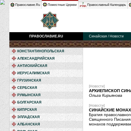
7
Православие.Ru
Поместные Церкви
Православный Календарь
Р°РІРі
ПРАВОСЛАВИЕ.RU
Синайская / Новости
КОНСТАНТИНОПОЛЬСКАЯ
АЛЕКСАНДРИЙСКАЯ
АНТИОХИЙСКАЯ
ИЕРУСАЛИМСКАЯ
ГРУЗИНСКАЯ
[Новости]
СЕРБСКАЯ
АРХИЕПИСКОП СИН
РУМЫНСКАЯ
Ольга Кирьянова
БОЛГАРСКАЯ
[Новости]
КИПРСКАЯ
СИНАЙСКИЕ МОНАХ
Братия православног
ЭЛЛАДСКАЯ
Священного Писания,
монахов поддерживае
АЛБАНСКАЯ