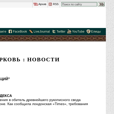
Архив
RSS
акте
FaceBook
LiveJournal
Twitter
YouTube
Елицы
РКОВЬ : НОВОСТИ
АЦИЙ"
ОДЕКСА
ения в обитель древнейшего рукописного свода
оне. Как сообщила лондонская «Times», требования