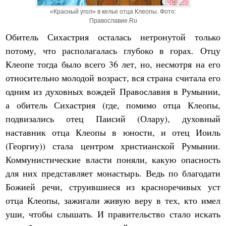
«Красный угол» в келье отца Клеопы. Фото:
Православие.Ru
Обитель Сихастрия осталась нетронутой только
потому, что располагалась глубоко в горах. Отцу
Клеопе тогда было всего 36 лет, но, несмотря на его
относительно молодой возраст, вся страна считала его
одним из духовных вождей Православия в Румынии,
а обитель Сихастрия (где, помимо отца Клеопы,
подвизались отец Паисий (Олару), духовный
наставник отца Клеопы в юности, и отец Иоиль
(Георгиу)) стала центром христианской Румынии.
Коммунистические власти поняли, какую опасность
для них представляет монастырь. Ведь по благодати
Божией речи, струившиеся из красноречивых уст
отца Клеопы, зажигали живую веру в тех, кто имел
уши, чтобы слышать. И правительство стало искать