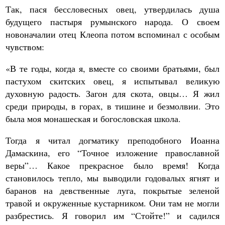
Так, пася бессловесных овец, утвердилась душа
будущего пастыря румынского народа. О своем
новоначалии отец Клеопа потом вспоминал с особым
чувством:
«В те годы, когда я, вместе со своими братьями, был
пастухом скитских овец, я испытывал великую
духовную радость. Загон для скота, овцы… Я жил
среди природы, в горах, в тишине и безмолвии. Это
была моя монашеская и богословская школа.
Тогда я читал догматику преподобного Иоанна
Дамаскина, его “Точное изложение православной
веры”… Какое прекрасное было время! Когда
становилось тепло, мы выводили годовалых ягнят и
баранов на девственные луга, покрытые зеленой
травой и окруженные кустарником. Они там не могли
разбрестись. Я говорил им “Стойте!” и садился