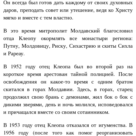
Он всегда был готов дать каждому от своих духовных
даров, преподать совет или утешение, ведя ко Христу
мягко и вместе с тем властно.
В это время митрополит Молдавский благословил
отца Клеопу окормлять все монастыри региона:
Путну, Молдовицу, Риску, Сихастрию и скиты Сихла
и Рареау.
В 1952 году отец Клеопа был во второй раз на
короткое время арестован тайной полицией. После
освобождения он какое-то время с одним братом
скитался в горах Молдавии. Здесь, в горах, старец
продолжил свою брань с демонами, жил бок о бок с
дикими зверями, день и ночь молился, исповедовался
и причащался вместе со своим сотаинником.
В 1953 году отец Клеопа отказался от игуменства. В
1956 году (после того как помог реорганизовать