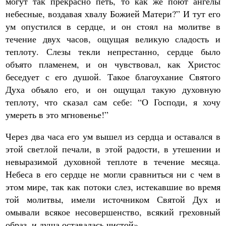
могут так прекрасно петь, то как же поют ангелы
небесные, воздавая хвалу Божией Матери?” И тут его
ум опустился в сердце, и он стоял на молитве в
течение двух часов, ощущая великую сладость и
теплоту. Слезы текли непрестанно, сердце было
объято пламенем, и он чувствовал, как Христос
беседует с его душой. Такое благоухание Святого
Духа объяло его, и он ощущал такую духовную
теплоту, что сказал сам себе: “О Господи, я хочу
умереть в это мгновенье!”
Через два часа его ум вышел из сердца и оставался в
этой светлой печали, в этой радости, в утешении и
невыразимой духовной теплоте в течение месяца.
Небеса в его сердце не могли сравниться ни с чем в
этом мире, так как потоки слез, истекавшие во время
той молитвы, имели источником Святой Дух и
омывали всякое несовершенство, всякий греховный
образ, и душа оставалась чистой».