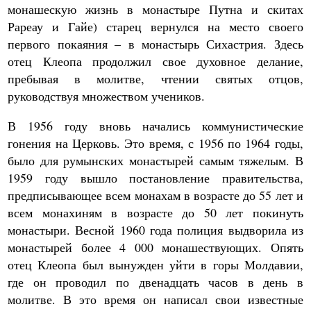
монашескую жизнь в монастыре Путна и скитах
Рареау и Гайе) старец вернулся на место своего
первого покаяния – в монастырь Сихастрия. Здесь
отец Клеопа продолжил свое духовное делание,
пребывая в молитве, чтении святых отцов,
руководствуя множеством учеников.
В 1956 году вновь начались коммунистические
гонения на Церковь. Это время, с 1956 по 1964 годы,
было для румынских монастырей самым тяжелым. В
1959 году вышло постановление правительства,
предписывающее всем монахам в возрасте до 55 лет и
всем монахиням в возрасте до 50 лет покинуть
монастыри. Весной 1960 года полиция выдворила из
монастырей более 4 000 монашествующих. Опять
отец Клеопа был вынужден уйти в горы Молдавии,
где он проводил по двенадцать часов в день в
молитве. В это время он написал свои известные