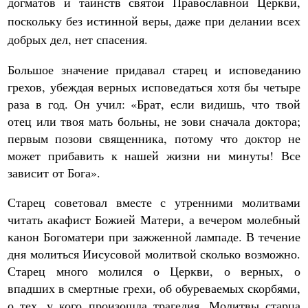
догматов и таинств святой Православной Церкви,
поскольку без истинной веры, даже при делании всех
добрых дел, нет спасения.
Большое значение придавал старец и исповеданию
грехов, убеждая верных исповедаться хотя бы четыре
раза в год. Он учил: «Брат, если видишь, что твой
отец или твоя мать больны, не зови сначала доктора;
первым позови священника, потому что доктор не
может прибавить к нашей жизни ни минуты! Все
зависит от Бога».
Старец советовал вместе с утренними молитвами
читать акафист Божией Матери, а вечером молебный
канон Богоматери при зажженной лампаде. В течение
дня молиться Иисусовой молитвой сколько возможно.
Старец много молился о Церкви, о верных, о
впадших в смертные грехи, об обуреваемых скорбями,
о тех, у кого произошла трагедия. Молитвы старца