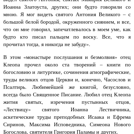
Иоанна Златоуста, других; они будто говорили со
мною. Я мог видеть святого Антония Великого – с
большой белой бородой, окруженного сиянием, и все,
что он мне говорил, запечатлевалось в моем уме, как
будто кто писал пальцем по воску. Все, что я
прочитал тогда, я никогда не забуду».
В этом «монастыре послушания и безмолвия» отец
Клеопа прочел около ста творений – книги по
богословию и литургике, сочинения агиографические,
труды великих отцов Церкви и, конечно, Часослов и
Псалтирь. Любимейшей же книгой, безусловно,
всегда было Священное Писание. Любил отец Клеопа
жития святых, изречения пустынных отцов,
«Лествицу» святого Иоанна Лествичника,
аскетические труды преподобных Исаака и Ефрема
Сиринов, Максима Исповедника, Симеона Нового
Богослова, святителя Григория Паламы и других.