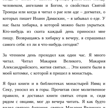
человеком, ангелами и Богом, о свойствах Святой
Троицы или когда я читал о рае или аде – догматах, о
которых пишет Иоанн Дамаскин, – я забывал о еде. У
нас была хибарка, в которой можно было укрыться.
Кто-нибудь из скита каждый день приносил мне
пищу. Возвращаясь в хибарку к вечеру, я спрашивал
самого себя: ел ли я что-нибудь сегодня?
За чтением день проходил как один час. Я много
читал. Читал Макария Великого, Макария
Александрийского, жития святых… Эти книги были в
моей котомке, с которой я пришел в монастырь.
Я брал книги и в библиотеках монастырей Нямц и
Секу, уносил их в горы. Прочитав свое молитвенное
правило, я доставал книги святых отцов и, сидя
рядом с овцами, мог до вечера читать. Я как будто
видел святого Антония, святых Макария Великого и