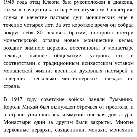
1945 года отец Клеопа был рукоположен в диакона,
затем в священника и наречен игуменом Сихастрия,
служа в качестве пастыря душ монашеских еще в
течение четырех лет. За это короткое время он собрал
вокруг себя 80 человек братии, построил внутри
монастырской ограды новые монашеские кельи,
воздвиг зимнюю церковь, восстановил в монастыре
некогда бывшее общежитие, устроив его в
соответствии с традиционным исихастским уставом
монашеской жизни, воспитал духовных пастырей и
совершил несколько миссионерских поездок по
стране.
В 1947 году советские войска заняли Румынию.
Король Михай был вынужден отречься от престола, и
в стране установилась коммунистическая диктатура.
Монастыри один за другим были закрыты. Многие
церковные иерархи, священники, монахи, монахини