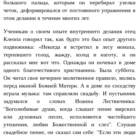
большого пальца, которым он перебирал узелки
четок, деформировался от постоянного упражнения в
этом делании в течение многих лет.
Ученикам о своем опыте внутреннего делания отец
Клеопа говорил так, как будто это был опыт другого
подвижника: «Некогда я встретил в лесу монаха,
терпевшего голод, жажду, холод и наготу, и он
рассказал мне вот что. Однажды он ночевал в доме
одного благочестивого христианина. Была суббота.
Он читал свое вечернее молитвенное правило, молясь
перед иконой Божией Матери. А в доме по соседству
играла музыка: там справляли свадьбу. И пустынник
задумался о словах Иоанна Лествичника:
“Боголюбивые души, когда слышат пение мирских
или духовных песен, исполняются чистейшего
утешения, любви Божественной и слез”. Слушая
свадебное пение, он сказал сам себе: “Если эти люди