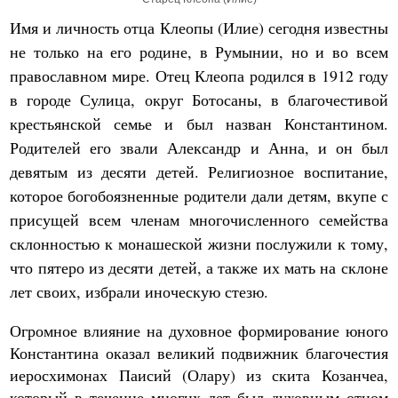
Имя и личность отца Клеопы (Илие) сегодня известны
не только на его родине, в Румынии, но и во всем
православном мире. Отец Клеопа родился в 1912 году
в городе Сулица, округ Ботосаны, в благочестивой
крестьянской семье и был назван Константином.
Родителей его звали Александр и Анна, и он был
девятым из десяти детей. Религиозное воспитание,
которое богобоязненные родители дали детям, вкупе с
присущей всем членам многочисленного семейства
склонностью к монашеской жизни послужили к тому,
что пятеро из десяти детей, а также их мать на склоне
лет своих, избрали иноческую стезю.
Огромное влияние на духовное формирование юного
Константина оказал великий подвижник благочестия
иеросхимонах Паисий (Олару) из скита Козанчеа,
который в течение многих лет был духовным отцом