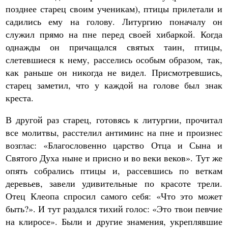
позднее старец своим ученикам), птицы прилетали и
садились ему на голову. Литургию поначалу он
служил прямо на пне перед своей хибаркой. Когда
однажды он причащался святых таин, птицы,
слетевшиеся к нему, расселись особым образом, так,
как раньше он никогда не видел. Присмотревшись,
старец заметил, что у каждой на голове был знак
креста.
В другой раз старец, готовясь к литургии, прочитал
все молитвы, расстелил антиминс на пне и произнес
возглас: «Благословенно царство Отца и Сына и
Святого Духа ныне и присно и во веки веков». Тут же
опять собрались птицы и, рассевшись по веткам
деревьев, завели удивительные по красоте трели.
Отец Клеопа спросил самого себя: «Что это может
быть?». И тут раздался тихий голос: «Это твои певчие
на клиросе». Были и другие знамения, укреплявшие