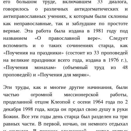
его большом труде, включавшем 33 диалога,
говорилось о различных антидогматических и
антиправославных учениях, к которым были склонны
как неправославные, так и заблудшие по простоте
верные. Эта работа была издана в 1981 году под
названием «О православной вере». Следует
вспомнить и о таких сочинениях старца, как
«Поучения на праздники» (состоит из 33 проповедей
на великие праздники всего года, издана в 1976 г.),
«Поучения монахам» (объемный труд из 48
проповедей) и «Поучения для мирян».
Эти труды, как и многие другие начинания, были
частью огромной миссионерской работы,
проделанной отцом Клеопой с осени 1964 года по 2
декабря 1998 года, когда он предал свою душу в руки
Божии. Все эти годы день старца был разделен на три
равных части. В первой, ночью, он немного отдыхал
и молился. В течение следующей – читал святых