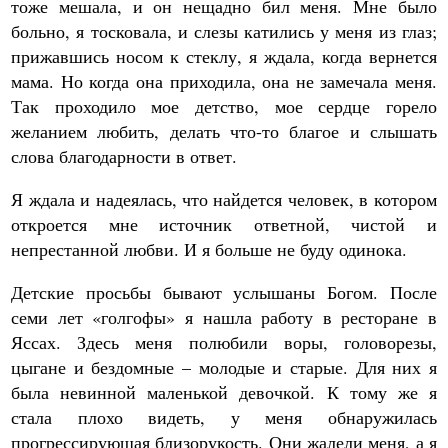
тоже мешала, и он нещадно бил меня. Мне было
больно, я тосковала, и слезы катились у меня из глаз;
прижавшись носом к стеклу, я ждала, когда вернется
мама. Но когда она приходила, она не замечала меня.
Так проходило мое детство, мое сердце горело
желанием любить, делать что-то благое и слышать
слова благодарности в ответ.
Я ждала и надеялась, что найдется человек, в котором
откроется мне источник ответной, чистой и
непрестанной любви. И я больше не буду одинока.
Детские просьбы бывают услышаны Богом. После
семи лет «голгофы» я нашла работу в ресторане в
Яссах. Здесь меня полюбили воры, головорезы,
цыгане и бездомные – молодые и старые. Для них я
была невинной маленькой девочкой. К тому же я
стала плохо видеть, у меня обнаружилась
прогрессирующая близорукость. Они жалели меня, а я