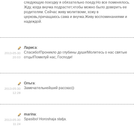
следующую поездку я обязательно поеду.Но все поменялось.
Жду, когда внучка подрастет,чтобы можно было доверить ее
родителям. Сейчас живу молитвоми, хожу в
церковь,причащаюсь сама и внучка.Живу воспоминаниями и
надеждой.
Лариса
:
Спасибо!Проникло до глубины души!Молитесь о нас святые
2013-05-30
отцы!Помилуй нас, Господи!
20:03
Ольга
:
Замечательнейший рассказ))
2013-05-30
12:28
marina
:
Spasibo! Horoshaja statja.
2013-05-30
11:24