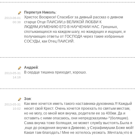
Перпетуя Николь
:
Христос Воскресе! СпасиБог за дивный рассказ о дивном
2013-06-01
старце Отце ПАИСИИ,о ВЕЛИКОЙ ЛЮБВИ К
00:38
ЛЮДЯМ,ИУМЕНИЮ ЕГО В НАУЧЕНИИ НАС. Грешных,
спотыкающихся на каждом шагу, но жаждущих и ищущих, и
получающих ответы от ГОСПОДА через такие избранные
СОСУДЫ, как Отец ПАИСИЙ.
Андрей
:
В сердце тишина приходит, хорошо.
2013-05-31
14:16
Зоя
:
Как мне хочется иметь такого наставника-духовника.!!! Каждый
2013-05-31
несет свой Крест. Очень хочется проехать по святым местам,
10:02
но не могу, со мной моя внучка, родители ее за 400км. Да и
оставить с ними опасаюсь, они непредсказуемы-*(болящие).
Сама внучка тоже болящая, не может службу выстоять.Была я
,еще до рождения внучки в Дивеево, у Серафимушки.Боже мой!
Какая там благодать.! Мне не хотелось уезжать .Мечтала,что в