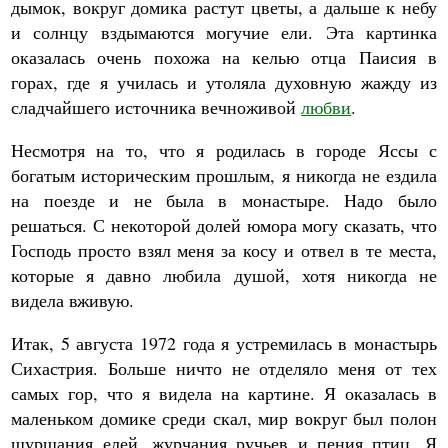
дымок, вокруг домика растут цветы, а дальше к небу
и солнцу вздымаются могучие ели. Эта картинка
оказалась очень похожа на келью отца Паисия в
горах, где я училась и утоляла духовную жажду из
сладчайшего источника вечноживой
любви
.
Несмотря на то, что я родилась в городе Яссы с
богатым историческим прошлым, я никогда не ездила
на поезде и не была в монастыре. Надо было
решаться. С некоторой долей юмора могу сказать, что
Господь просто взял меня за косу и отвел в те места,
которые я давно любила душой, хотя никогда не
видела вживую.
Итак, 5 августа 1972 года я устремилась в монастырь
Сихастрия. Больше ничто не отделяло меня от тех
самых гор, что я видела на картине. Я оказалась в
маленьком домике среди скал, мир вокруг был полон
шуршания елей, журчания ручьев и пения птиц. Я