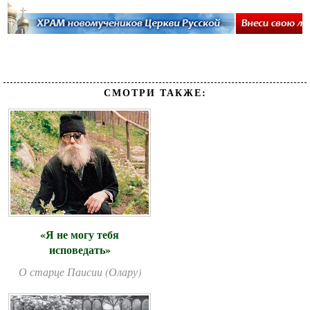
СМОТРИ ТАКЖЕ:
«Я не могу тебя
исповедать»
О старце Паисии (Олару)