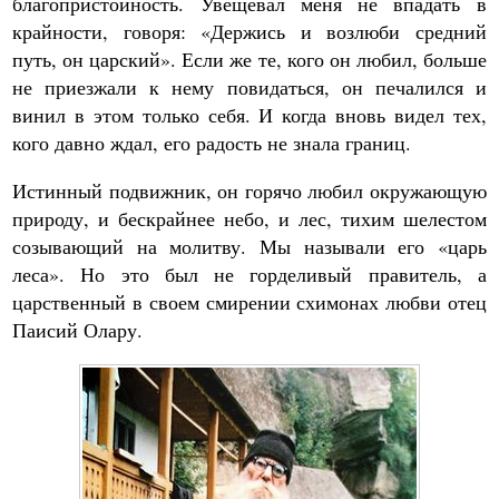
благопристойность. Увещевал меня не впадать в
крайности, говоря: «Держись и возлюби средний
путь, он царский». Если же те, кого он любил, больше
не приезжали к нему повидаться, он печалился и
винил в этом только себя. И когда вновь видел тех,
кого давно ждал, его радость не знала границ.
Истинный подвижник, он горячо любил окружающую
природу, и бескрайнее небо, и лес, тихим шелестом
созывающий на молитву. Мы называли его «царь
леса». Но это был не горделивый правитель, а
царственный в своем смирении схимонах любви отец
Паисий Олару.