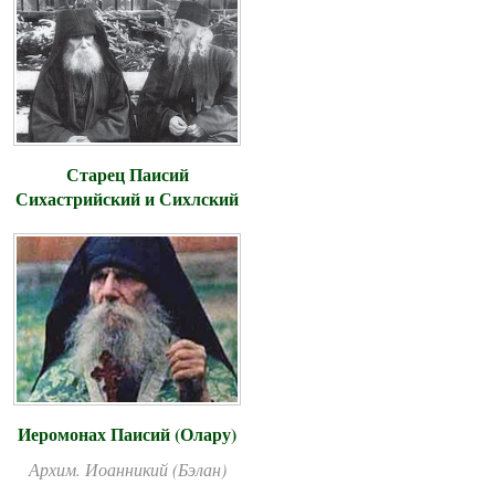
Старец Паисий
Сихастрийский и Сихлский
Иеромонах Паисий (Олару)
Архим. Иоанникий (Бэлан)