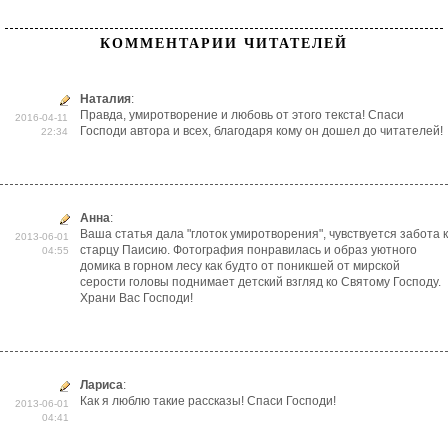
КОММЕНТАРИИ ЧИТАТЕЛЕЙ
Наталия
:
Правда, умиротворение и любовь от этого текста! Спаси
2016-04-11
Господи автора и всех, благодаря кому он дошел до читателей!
22:34
Анна
:
Ваша статья дала "глоток умиротворения", чувствуется забота к
2013-06-01
старцу Паисию. Фотография понравилась и образ уютного
04:55
домика в горном лесу как будто от поникшей от мирской
серости головы поднимает детский взгляд ко Святому Господу.
Храни Вас Господи!
Лариса
:
Как я люблю такие рассказы! Спаси Господи!
2013-06-01
04:41