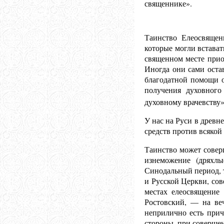
священнике».
Таинство Елеосвящен
которые могли встава
священном месте прио
Иногда они сами оста
благодатной помощи о
получения духовного
духовному врачевству»
У нас на Руси в древн
средств против всякой
Таинство может совер
изнеможение (дряхлы
Синодальный период, 
и Русской Церкви, сов
местах елеосвящение
Ростовский, — на ве
неприлично есть прич
стороны, при совершен