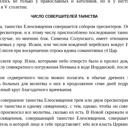
илось не только у православных и католиков, но и у нест
в V столетии.
ЧИСЛО СОВЕРШИТЕЛЕЙ ТАИНСТВА
ва, таинство Елеосвящения совершается собором пресвитеров. 
пресвитеров, и к этому числу приспособлено последование таин
случае, по мнению блж. Симеона Солунского, имеет отношен
аемых у прор. Исаии, или числом хождений иерейских вокруг И
Елисея при воскрешении отрока вдовы соманитянки (4 Цар.
молитв прор. Илии, которыми небо отверсто было и пролил дождь
слу семикратного погружения Неемана в воде Иорданской, после 
ние седмеричного числа можно полагать в обычае древних х
ь больных для молитвы о них в продолжение семи дней подря
олный круг благодатного врачевания.
 совершение таинства Елеосвящения трем или двум пресвитерам
е таинства и одному священнику, с тем, однако, чтобы он сов
произносил все молитвы, сколько их есть. В Новой скрижали на
священник, совершающий таинство Елеосвящения, совершае
тель и которой лице в себе представляет: ибо вся власть Церкв