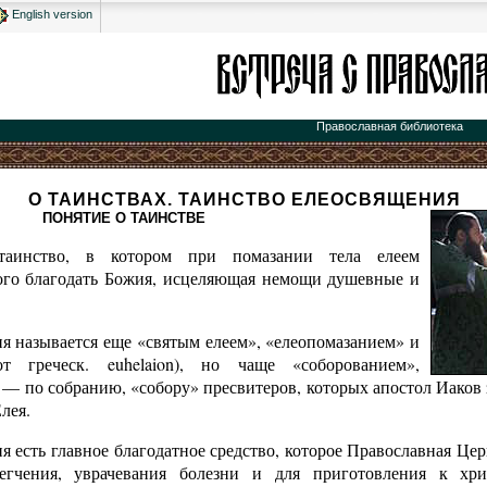
English version
Православная библиотека
О ТАИНСТВАХ. ТАИНСТВО ЕЛЕОСВЯЩЕНИЯ
ПОНЯТИЕ О ТАИНСТВЕ
таинство, в котором при помазании тела елеем
ого благодать Божия, исцеляющая немощи душевные и
я называется еще «святым елеем», «елеопомазанием» и
от греческ. euhelaion), но чаще «соборованием»,
— по собранию, «собору» пресвитеров, которых апостол Иаков 
лея.
 есть главное благодатное средство, которое Православная Це
егчения, уврачевания болезни и для приготовления к хри