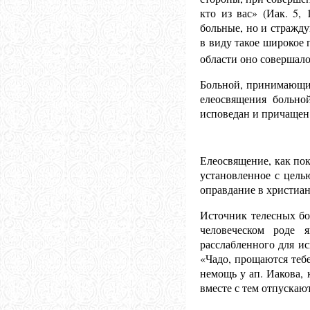
кто из вас» (Иак. 5,
больные, но и стражду
в виду такое широкое
области оно совершало
Больной, принимающий
елеосвящения больно
исповедан и причащен 
Елеосвящение, как пок
установленное с цель
оправдание в христиан
Источник телесных бол
человеческом роде 
расслабленного для и
«Чадо, прощаются тебе
немощь у ап. Иакова, 
вместе с тем отпускают