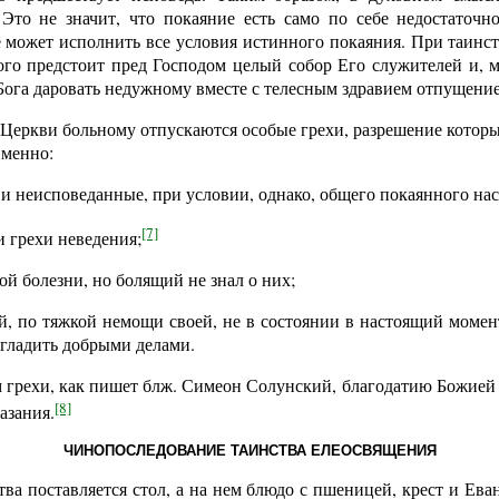
 Это не значит, что покаяние есть само по себе недостаточно
 может исполнить все условия истинного покаяния. При таинст
го предстоит пред Господом целый собор Его служителей и, 
Бога даровать недужному вместе с телесным здравием отпущени
Церкви больному отпускаются особые грехи, разрешение которы
именно:
 и неисповеданные, при условии, однако, общего покаянного на
[7]
 грехи неведения;
й болезни, но болящий не знал о них;
й, по тяжкой немощи своей, не в состоянии в настоящий момен
агладить добрыми делами.
м грехи, как пишет блж. Симеон Солунский, благодатию Божией
[8]
азания.
ЧИНОПОСЛЕДОВАНИЕ ТАИНСТВА ЕЛЕОСВЯЩЕНИЯ
ва поставляется стол, а на нем блюдо с пшеницей, крест и Ев