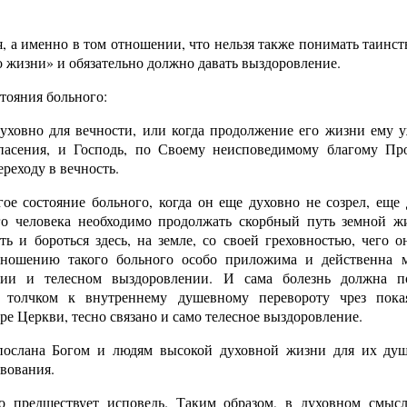
я, а именно в том отношении, что нельзя также понимать таинств
о жизни» и обязательно должно давать выздоровление.
тояния больного:
духовно для вечности, или когда продолжение его жизни ему у
спасения, и Господь, по Своему неисповедимому благому Пр
ереходу в вечность.
ое состояние больного, когда он еще духовно не созрел, еще 
го человека необходимо продолжать скорбный путь земной ж
ть и бороться здесь, на земле, со своей греховностью, чего 
тношению такого больного особо приложима и действенна 
нии и телесном выздоровлении. И сама болезнь должна п
 толчком к внутреннему душевному перевороту чрез пок
ре Церкви, тесно связано и само телесное выздоровление.
послана Богом и людям высокой духовной жизни для их душ
вования.
 предшествует исповедь. Таким образом, в духовном смысл