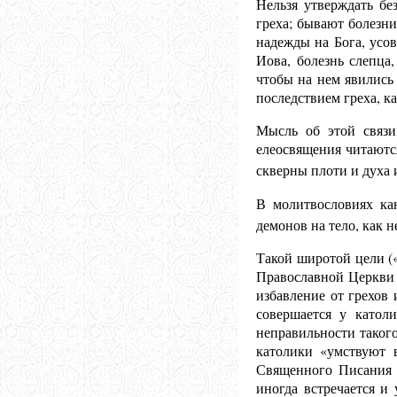
Нельзя утверждать бе
греха; бывают болезн
надежды на Бога, усов
Иова, болезнь слепца,
чтобы на нем явились 
последствием греха, ка
Мысль об этой связи
елеосвящения читаются
скверны плоти и духа и
В молитвословиях кан
демонов на тело, как н
Такой широтой цели («
Православной Церкви 
избавление от грехов
совершается у катол
неправильности таког
католики «умствуют 
Священного Писания (
иногда встречается и