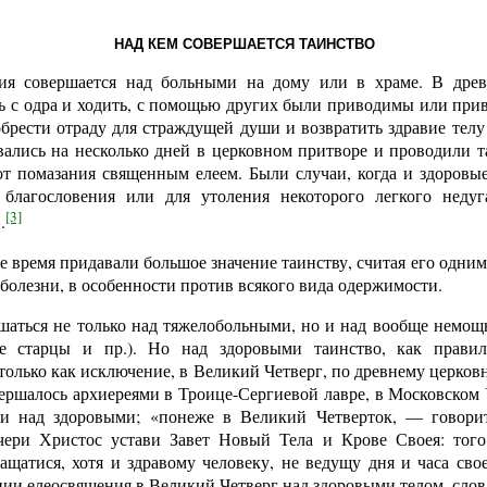
НАД КЕМ СОВЕРШАЕТСЯ ТАИНСТВО
ия совершается над больными на дому или в храме. В древ
ть с одра и ходить, с помощью других были приводимы или при
брести отраду для страждущей души и возвратить здравие телу
вались на несколько дней в церковном притворе и проводили т
т помазания священным елеем. Были случаи, когда и здоровые
 благословения или для утоления некоторого легкого недуг
[3]
.
ее время придавали большое значение таинству, считая его одни
 болезни, в особенности против всякого вида одержимости.
шаться не только над тяжелобольными, но и над вообще нем
е старцы и пр.). Но над здоровыми таинство, как правил
только как исключение, в Великий Четверг, по древнему церко
ершалось архиереями в Троице-Сергиевой лавре, в Московском 
 и над здоровыми; «понеже в Великий Четверток, — говори
чери Христос устави Завет Новый Тела и Крове Своея: того
ащатися, хотя и здравому человеку, не ведущу дня и часа сво
ии елеосвящения в Великий Четверг над здоровыми телом, слова