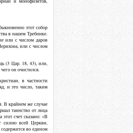
ориан и монофизитов,
Обыкновенно этот собор
ства в нашем Требнике.
ие или с числом даров
ерихона, или с числом
 (3 Цар. 18, 43), или,
чего он очистился.
ристиан, в частности
д, и это число, таким
. В крайнем же случае
ершал таинство от лица
 этот счет сказано: «В
т силою всей Церкви,
и содержится во едином