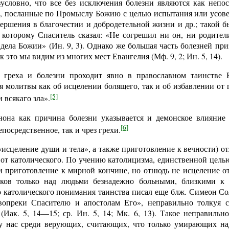
зусловно, что все без исключения болезни являются как непос
и, посланные по Промыслу Божию с целью испытания или усов
ершения в благочестии и добродетельной жизни и др.; такой б
 которому Спаситель сказал: «Не согрешил ни он, ни родители
дела Божии» (Ин. 9, 3). Однако же большая часть болезней при
к это мы видим из многих мест Евангелия (Мф. 9, 2; Ин. 5, 14).
 греха и болезни проходит явно в православном таинстве 
 молитвы как об исцелении болящего, так и об избавлении от гр
[5]
 всякаго зла».
она как причина болезни указывается и демонское влияние 
[6]
епосредственное, так и чрез грехи.
исцеление души и тела», а также приготовление к вечности) о
от католического. По учению католицизма, единственной цель
 и приготовление к мирной кончине, но отнюдь не исцеление о
иков только над людьми безнадежно больными, близкими к 
о католического понимания таинства писал еще блж. Симеон Со
вопреки Спасителю и апостолам Его», неправильно толкуя с
Иак. 5, 14—15; ср. Ин. 5, 14; Мк. 6, 13). Такое неправильн
 у нас среди верующих, считающих, что только умирающих на