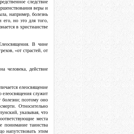
редственное следствие
ершенствования веры и
ыла, например, болезнь
 его, но это для того,
знается в христианстве
Елеосвящения. В чине
ехов, «от страстей, от
на человека, действие
тличается елеосвящение
ю елеосвящения служит
т болезни; поэтому оно
смерти. Относительно
лунский, указывая, что
оответствующие места
ое понимание таинства
до напутствовать этим