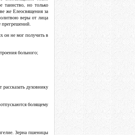
е таинство, но только
ве же Елеосвящения за
молитвою веры от лица
е прегрешений.
х он не мог получить в
строения больного;
т рассказать духовнику
 отпускаются болящему
ангелие. Зерна пшеницы