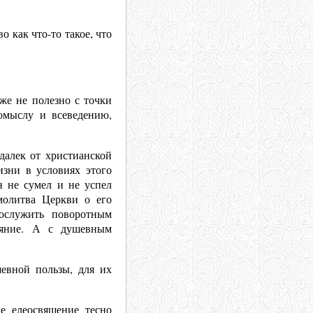
о как что-то такое, что
же не полезно с точки
омыслу и всеведению,
далек от христианской
изни в условиях этого
он не сумел и не успел
молитва Церкви о его
ослужить поворотным
аяние. А с душевным
евной пользы, для их
е елеосвящение тесно