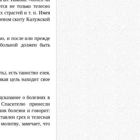
тся не только телесно
 страстей и т. п. Имея
иевом скиту Калужской
ю, и после или прежде
 больной должен быть
ь), есть таинство елея,
якая цель находит свое
дсказание о болезнях в
 Спасителю принесли
ник болезни и говорит:
тавлен грех и телесная
молитву, замечает, что