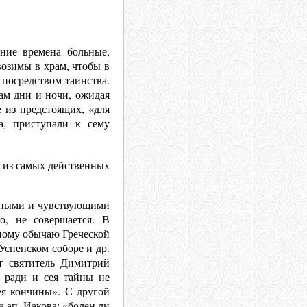
ние времена больные,
возимы в храм, чтобы в
 посредством таинства.
ам дни и ночи, ожидая
 из предстоящих, «для
а, приступали к сему
м из самых действенных
ощными и чувствующими
о, не совершается. В
вному обычаю Греческой
Успенском соборе и др.
т святитель Димитрий
 ради и сея тайны не
ея кончины». С другой
 ап. Иакова: «болен ли