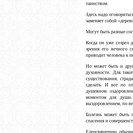
таинством.
Здесь надо оговоритьс
заменяет собой «дерев
Могут быть разные сос
Когда он уже созрел 
зрения его вечного 
приводит человека к п
Но может быть и друг
духовности. Для тако
существования, страда
сделать. И вот по о
душевном оздоровле
моментом для души,
выздоровлением, по ве
Болезнь может быть 
спасения и совершенст
Елеосвящению обычно