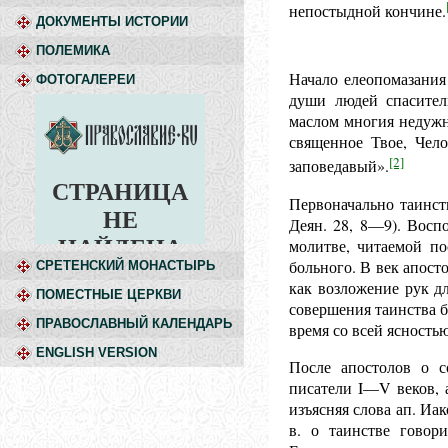
непостыдной кончине.
ДОКУМЕНТЫ ИСТОРИИ
ПОЛЕМИКА
Начало елеопомазания
ФОТОГАЛЕРЕИ
души людей спасител
маслом многия недужны
священное Твое, Чел
[2]
заповедавый».
Первоначально таинст
Деян. 28, 8—9). Восп
молитве, читаемой по
больного. В век апост
СРЕТЕНСКИЙ МОНАСТЫРЬ
как возложение рук д
ПОМЕСТНЫЕ ЦЕРКВИ
совершения таинства б
ПРАВОСЛАВНЫЙ КАЛЕНДАРЬ
время со всей ясность
ENGLISH VERSION
После апостолов о с
писатели I—V веков, 
изъясняя слова ап. Иак
в. о таинстве говор