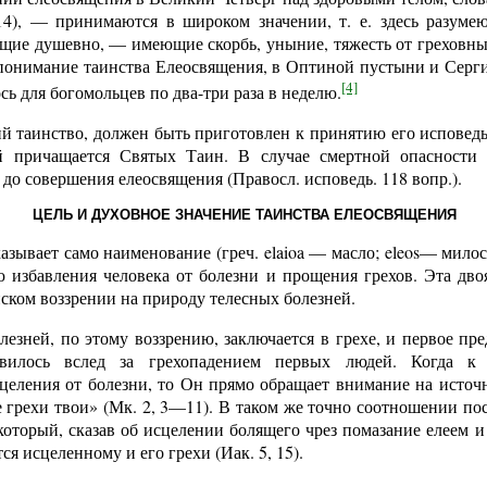
 14), — принимаются в широком значении, т. е. здесь разумею
щие душевно, — имеющие скорбь, уныние, тяжесть от греховных
 понимание таинства Елеосвящения, в Оптиной пустыни и Серг
[4]
сь для богомольцев по два-три раза в неделю.
 таинство, должен быть приготовлен к принятию его исповедь
й причащается Святых Таин. В случае смертной опасности
до совершения елеосвящения (Правосл. исповедь. 118 вопр.).
ЦЕЛЬ И ДУХОВНОЕ ЗНАЧЕНИЕ ТАИНСТВА ЕЛЕОСВЯЩЕНИЯ
азывает само наименование (греч. elaioa — масло; eleos— милост
ю избавления человека от болезни и прощения грехов. Эта дво
ском воззрении на природу телесных болезней.
езней, по этому воззрению, заключается в грехе, и первое пре
явилось вслед за грехопадением первых людей. Когда к
сцеления от болезни, то Он прямо обращает внимание на источ
 грехи твои» (Мк. 2, 3—11). В таком же точно соотношении пос
который, сказав об исцелении болящего чрез помазание елеем и 
ся исцеленному и его грехи (Иак. 5, 15).