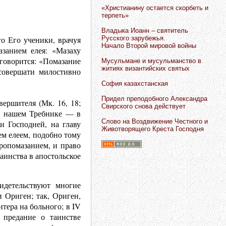
«Христианину остается скорбеть и
терпеть»
Владыка Иоанн – святитель
Русского зарубежья.
о Его ученики, врачуя
Начало Второй мировой войны
занием елея: «Мазаху
 говорится: «Помазание
Мусульмане и мусульманство в
житиях византийских святых
совершати милостивно
София казахстанская
Придел преподобного Александра
вершителя (Мк. 16, 18;
Свирского снова действует
 в нашем Требнике — в
Слово на Воздвижение Честного и
и Господней, на главу
Животворящего Креста Господня
ем елеем, подобно тому
ропомазанием, и право
аинства в апостольское
идетельствуют многие
 Ориген; так, Ориген,
итера на больного; в IV
 предание о таинстве