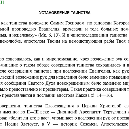
[1]
УСТАНОВЛЕНИЕ ТАИНСТВА
 как таинства положено Самим Господом, по заповеди Которог
ьной проповедью Евангелия, врачевали и тела больных пома
я, и исцелеваху» (Мк. 6, 13). И в чинопоследовании таинства
овеколюбче, апостолом Твоим на немощствующия рабы Твоя 
во совершалось, как и миропомазание, чрез возложение рук со
оминание о таком образе совершения таинства сохранилось и
сле совершения таинства при возложении Евангелия, как рук
ольский возложение рук для исцеления было заменено помазани
ля сообщения Святого Духа новокрещенным было заменено ми
ыло предоставлено и пресвитерам. Такая практика совершения т
ю представляется в послании апостола Иакова (5, 14—16).
овершении таинства Елеосвящения в Церкви Христовой св
а именно: во II—III веке — Дионисий Ареопагит, Тертуллиан и
ова: «болит ли кто в вас», упоминает о возложении рук от пресв
ит Иоанн Златоуст, в V — историк Созомен. Апостольское