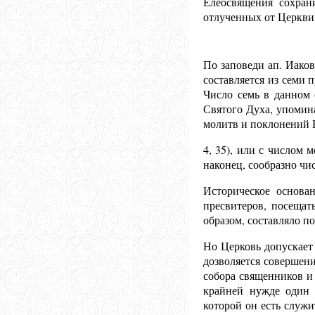
Елеосвящения сохран
отлученных от Церкви 
По заповеди ап. Иако
составляется из семи 
Число семь в данном 
Святого Духа, упомин
молитв и поклонений 
4, 35), или с числом 
наконец, сообразно чи
Историческое основа
пресвитеров, посещат
образом, составляло п
Но Церковь допускает
дозволяется совершени
собора священников и 
крайней нужде один 
которой он есть служи