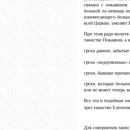
связано с покаянием.
больной по немощи не
изнемогающего больно
всей Церкви, умоляет 
При этом ради молитв 
таинстве Покаяния, а 
грехи давние, забытые
грехи «недоуменные» и
грехи, бывшие причино
грехи, которые больно
или не может теперь з
Все эти и подобные и
чрез таинство Елеопом
Для совершения таинст