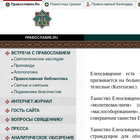
Православный Календарь
Православие.Ru
Поместные Церкви
ПРАВОСЛАВИЕ.RU
ВСТРЕЧА С ПРАВОСЛАВИЕМ
Святоотеческое наследие
Проповеди
Апологетика
Елеосвящение есть 
Православная библиотека
призывается на больн
Святые и святыни
телесные (Катехизис).
Подвижники благочестия
Таинство Елеосвящени
ИНТЕРНЕТ-ЖУРНАЛ
«молитвомаслием» (
«маслособорованием», 
ГОСТЬ САЙТА
совершения таинства Е
ВОПРОСЫ СВЯЩЕННИКУ
Таинство Елеосвящения
ПРЕССА
страждущим для обл
АНАЛИТИЧЕСКОЕ ОБОЗРЕНИЕ