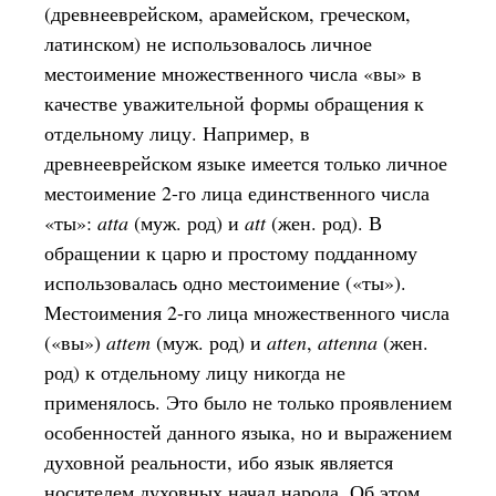
(древнееврейском, арамейском, греческом,
латинском) не использовалось личное
местоимение множественного числа «вы» в
качестве уважительной формы обращения к
отдельному лицу. Например, в
древнееврейском языке имеется только личное
местоимение 2-го лица единственного числа
«ты»:
atta
(муж. род) и
att
(жен. род). В
обращении к царю и простому подданному
использовалась одно местоимение («ты»).
Местоимения 2-го лица множественного числа
(«вы»)
attem
(муж. род) и
atten
,
attenna
(жен.
род) к отдельному лицу никогда не
применялось. Это было не только проявлением
особенностей данного языка, но и выражением
духовной реальности, ибо язык является
носителем духовных начал народа. Об этом