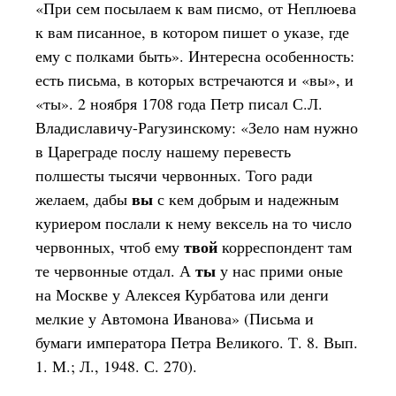
«При сем посылаем к вам писмо, от Неплюева
к вам писанное, в котором пишет о указе, где
ему с полками быть». Интересна особенность:
есть письма, в которых встречаются и «вы», и
«ты». 2 ноября 1708 года Петр писал С.Л.
Владиславичу-Рагузинскому: «Зело нам нужно
в Цареграде послу нашему перевесть
полшесты тысячи червонных. Того ради
вы
желаем, дабы
с кем добрым и надежным
куриером послали к нему вексель на то число
твой
червонных, чтоб ему
корреспондент там
ты
те червонные отдал. А
у нас прими оные
на Москве у Алексея Курбатова или денги
мелкие у Автомона Иванова» (Письма и
бумаги императора Петра Великого. Т. 8. Вып.
1. М.; Л., 1948. С. 270).