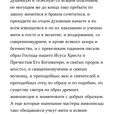
душевную и телесную со всяцем опасением,
не могущим же до конца тако пребыти по
закону женитися и браком сочетатися, и
приходити ко отцем духовным начасте и во
всем извещатися и по их наказанию и учению
жити в посте и в молитве, и воздержании, со
смиренномудрием, и кроме всякого зазора и
безчинства, и с превеликим тщанием писали
образ Господа нашего Исуса Христа и
Пречистыя Его Богоматери, и святых пророк и
апостол, и священномученик и святых
мучениц, и преподобных жен и святителей и
преподобных отец по образу и по подобию, по
существу смотря на образ древних
живописцев и знаменовати с добрых образцов.
А еще которые нынешние мастеры живописцы
тако обещавшеся учнут жити и всякия