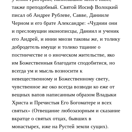
также преподобный. Святой Иосиф Волоцкий
писал об Андрее Рублеве, Савве, Данииле
Черном и его брате Александре: «Чуднии они
и пресловущии иконописцы, Даниил и ученик
его Андрей, и инии мнози таковы же, и толику
добродетель имуще и толико тщание о
постничестве и о иноческом жительстве, яко
им Божественныя благодати сподобитися, но
всегда ум и мысль возносити к
невещественному и Божественному свету,
чувственное же око всегда возводи ко еже от
вещных вапов написанным образом Владыки
Христа и Пречистыя Его Богоматере и всех
святых» (Отвещание любозазорным и сказание
вкратце о святых отцах, бывших в
монастырех, иже на Рустей земли сущих).