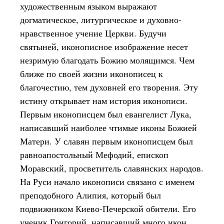
художественным языком выражают
догматическое, литургическое и духовно-
нравственное учение Церкви. Будучи
святыней, иконописное изображение несет
незримую благодать Божию молящимся. Чем
ближе по своей жизни иконописец к
благочестию, тем духовней его творения. Эту
истину открывает нам история иконописи.
Первым иконописцем был евангелист Лука,
написавший наиболее чтимые иконы Божией
Матери. У славян первым иконописцем был
равноапостольный Мефодий, епископ
Моравский, просветитель славянских народов.
На Руси начало иконописи связано с именем
преподобного Алипия, который был
подвижником Киево-Печерской обители. Его
ученик Григорий, написавший много икон,