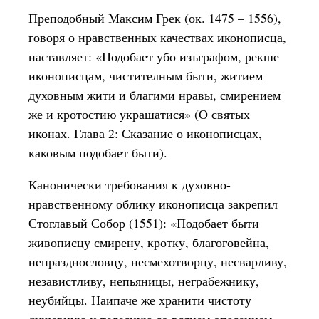
Преподобный Максим Грек (ок. 1475 – 1556),
говоря о нравственных качествах иконописца,
наставляет: «Подобает убо изъграфом, рекше
иконописцам, чистителным быти, житием
духовным жити и благими нравы, смирением
же и кротостию украшатися» (О святых
иконах. Глава 2: Сказание о иконописцах,
каковым подобает быти).
Канонически требования к духовно-
нравственному облику иконописца закрепил
Стоглавый Собор (1551): «Подобает быти
живописцу смирену, кротку, благоговейна,
непразднословцу, несмехотворцу, несварливу,
независтливу, непьяницы, неграбежнику,
неубийцы. Наипаче же хранити чистоту