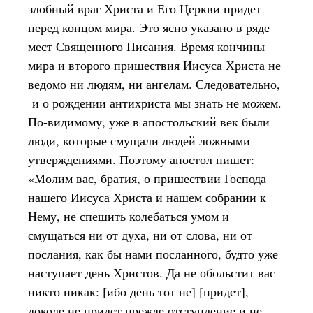
злобный враг Христа и Его Церкви придет
перед концом мира. Это ясно указано в ряде
мест Священного Писания. Время кончины
мира и второго пришествия Иисуса Христа не
ведомо ни людям, ни ангелам. Следовательно,
и о рождении антихриста мы знать не можем.
По-видимому, уже в апостольский век были
люди, которые смущали людей ложными
утверждениями. Поэтому апостол пишет:
«Молим вас, братия, о пришествии Господа
нашего Иисуса Христа и нашем собрании к
Нему, не спешить колебаться умом и
смущаться ни от духа, ни от слова, ни от
послания, как бы нами посланного, будто уже
наступает день Христов. Да не обольстит вас
никто никак: [ибо день тот не] [придет],
доколе не придет прежде отступление и не