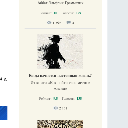
Аббат Эльфрик Грамматик
Рейтинг:
10
Голосов:
129
1 359
4
Когда начнется настоящая жизнь?
4 г.
Из книги «Как найти свое место в
жизни​»
Рейтинг:
9.8
Голосов:
138
2 151