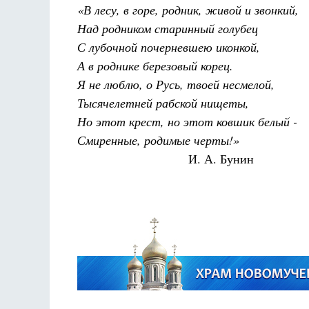
«В
лесу, в горе, родник, живой и звонкий,
Над родником старинный голубец
С лубочной почерневшею иконкой,
А в
роднике березовый корец.
Я не люблю, о Русь, твоей несмелой,
Тысячелетней рабской нищеты,
Но этот крест, но этот ковшик
белый -
Смиренные, родимые черты!»
И. А. Бунин