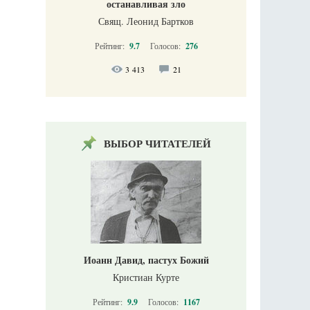
останавливая зло
Свящ. Леонид Бартков
Рейтинг:
9.7
Голосов:
276
3 413
21
ВЫБОР ЧИТАТЕЛЕЙ
Иоанн Давид, пастух Божий
Кристиан Курте
Рейтинг:
9.9
Голосов:
1167