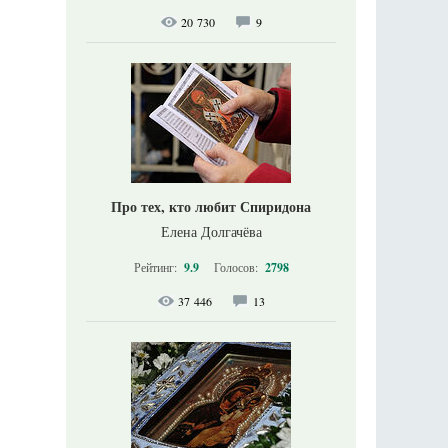
20 730
9
Про тех, кто любит Спиридона
Елена Долгачёва
Рейтинг:
9.9
Голосов:
2798
37 446
13