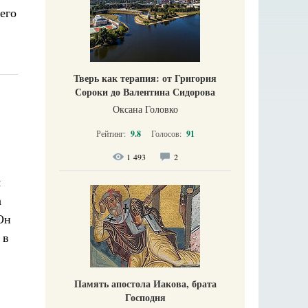
его
Тверь как терапия: от Григория
Сороки до Валентина Сидорова
Оксана Головко
Рейтинг:
9.8
Голосов:
91
1 493
2
я
а
Он
 в
Память апостола Иакова, брата
Господня