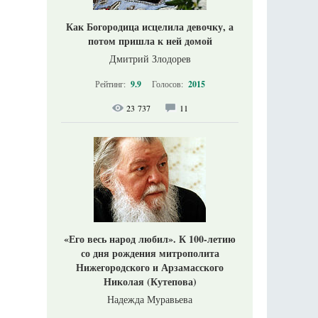
Как Богородица исцелила девочку, а
потом пришла к ней домой
Дмитрий Злодорев
Рейтинг:
9.9
Голосов:
2015
23 737
11
«Его весь народ любил». К 100-летию
со дня рождения митрополита
Нижегородского и Арзамасского
Николая (Кутепова)
Надежда Муравьева