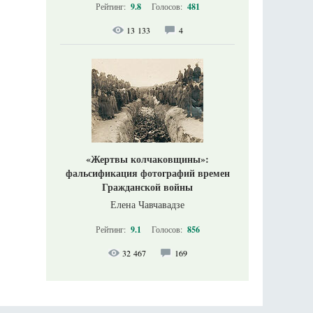
Рейтинг:
9.8
Голосов:
481
13 133
4
«Жертвы колчаковщины»:
фальсификация фотографий времен
Гражданской войны
Елена Чавчавадзе
Рейтинг:
9.1
Голосов:
856
32 467
169