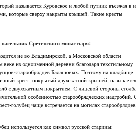
оторый называется Куровское и любой путник въезжая в н
ми, которые сверху накрыты крышей. Такие кресты
 насельник Сретенского монастыря:
ходится не во Владимирской, а Московской области
-м веке из одноименной деревни благодаря текстильному
купцов-старообрядцев Балашовых. Поэтому на кладбище
нечный крест, покрытый двухскатной крышей, называетс
толб с двухскатным покрытием. С лицевой стороны столб
тличительной особенностью старообрядческих надгробий. 
крест-голубец чаще встречается на могилах старообрядцев
ец используется как символ русской старины: