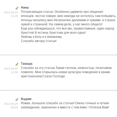
Нина
:
Потрясающая статья. Особенно удивило про общение
2013-09-25
японцев. честно говоря, мне никогда не хотелось там побывать,
15:29
японцы казались мне бесконечно далекими и чужими. и страна
чужой и странной. На самом деле, у нас много общего!
Еще раз убеждаешься, что все мы, православные, один народ
Христов! И истина Христова для всех одна!
Любовь к Богу и к ближнему.
Спасибо автору статьи!
Тамара
:
Спасибо за эту статью.Таким теплом, нежностью, позитивом
2013-09-25
повеяло .Мне открылась новая культура поведения в храме
12:06
христианском.Спаси Господи.
Вадим
:
Роман, большое спасибо за статью! Очень точные и чуткие
2013-09-25
наблюдения, лаконично и вместе с тем ёмко ! Успехов Вам!
09:56