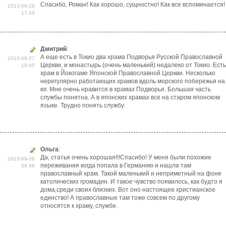
Спасибо, Роман! Как хорошо, сущностно! Как все вспоминается!
2013-09-28
17:43
Дмитрий
:
А еще есть в Токио два храма Подворья Русской Православной
2013-09-27
Церкви, и монастырь (очень маленький) недалеко от Токио. Есть
15:05
храм в Йокогаме Японской Православной Церкви. Несколько
нерегулярно работающих храмов вдоль морского побережья на
юг. Мне очень нравится в храмах Подворья. Большая часть
службы понятна. А в японских храмах все на старом японском
языке. Трудно понять службу.
Ольга
:
Да, статья очень хорошая!!!Спасибо! У меня были похожие
2013-09-26
переживания когда попала в Германию и нашла там
09:49
православный храм. Такой маленький и неприметный на фоне
католических громадин. И такое чувство появилось, как будто я
дома,среди своих близких. Вот оно настоящее христианское
единство! А православные там тоже совсем по другому
относятся к храму, службе.