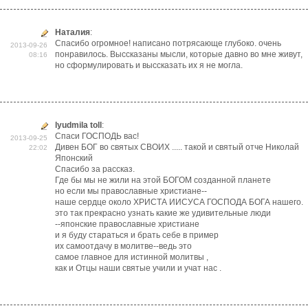
Наталия
:
Спасибо огромное! написано потрясающе глубоко. очень
2013-09-26
понравилось. Выссказаны мысли, которые давно во мне живут,
08:16
но сформулировать и выссказать их я не могла.
lyudmila toll
:
Спаси ГОСПОДЬ вас!
2013-09-25
Дивен БОГ во святых СВОИХ ..... такой и святый отче Николай
22:02
Японский
Спасибо за рассказ.
Где бы мы не жили на этой БОГОМ созданной планете
но если мы православные христиане--
наше сердце около ХРИСТА ИИСУСА ГОСПОДА БОГА нашего.
это так прекрасно узнать какие же удивительные люди
--японские православные христиане
и я буду стараться и брать себе в пример
их самоотдачу в молитве--ведь это
самое главное для истинной молитвы ,
как и Отцы наши святые учили и учат нас .