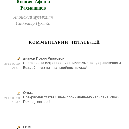
Япония, Афон и
Рахманинов
Японский музыкант
Садакацу Цучида
КОММЕНТАРИИ ЧИТАТЕЛЕЙ
диакон Иоанн Рынковой
:
Спаси Бог за искренность и глубокомыслие! Дерзновения и
2013-09-29
Божией помощи в дальнейших трудах!
21:01
Ольга
:
Прекрасная статья!Очень проникновенно написана, спаси
2013-09-28
Господь автора!
18:47
ГНМ
: