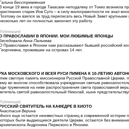
Галина Бесстремянная
В конце 19 века в городе Такасаки неподалеку от Токио возникла 
христианин старик Иов Суто – в силу малограмотности не знал мн
Поэтому он взялся за труд переписать весь Новый Завет крупными 
несколько лет он полностью закончил эту работу.
[Публикации]
О ПРАВОСЛАВИИ В ЯПОНИИ. МОИ ЛЮБИМЫЕ ЯПОНЦЫ
Беседовала Анна Пальчева
О Православии в Японии нам рассказывают бывший российский кон
Георгиевна, прожившие на островах 14 лет.
РХА МОСКОВСКОГО И ВСЕЯ РУСИ ПИМЕНА К 10-ЛЕТИЮ АВТ
чтим светлую память миссионеров Русской Православной Церкви, п
чему во многом способствовала учрежденная святым равноапосто
еди тружеников на ниве распространения света православной веры
ветитель святой равноапостольный Николай, ныне предстательствую
[Публикации]
РУССКИЙ СВЯТИТЕЛЬ НА КАФЕДРЕ В КИОТО
Анастасия Верина
Много еще остается неизвестных страниц в современной истории 
которых были выдающиеся деятели Церкви, остаются без внимания
архиепископа Андроника Пермского в Японию.