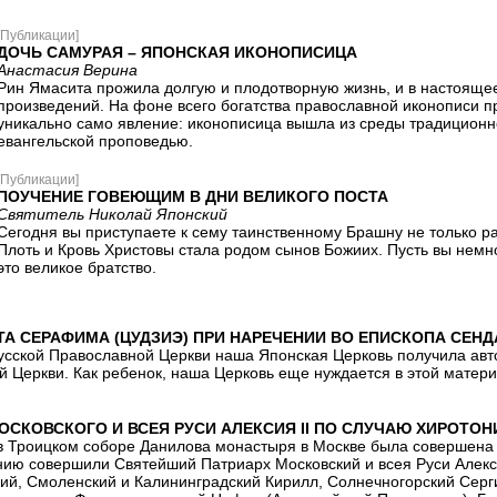
[Публикации]
ДОЧЬ САМУРАЯ – ЯПОНСКАЯ ИКОНОПИСИЦА
Анастасия Верина
Рин Ямасита прожила долгую и плодотворную жизнь, и в настоящее
произведений. На фоне всего богатства православной иконописи 
уникально само явление: иконописица вышла из среды традиционн
евангельской проповедью.
[Публикации]
ПОУЧЕНИЕ ГОВЕЮЩИМ В ДНИ ВЕЛИКОГО ПОСТА
Святитель Николай Японский
Сегодня вы приступаете к сему таинственному Брашну не только ра
Плоть и Кровь Христовы стала родом сынов Божиих. Пусть вы немн
это великое братство.
ТА СЕРАФИМА (ЦУДЗИЭ) ПРИ НАРЕЧЕНИИ ВО ЕПИСКОПА СЕН
усской Православной Церкви наша Японская Церковь получила ав
 Церкви. Как ребенок, наша Церковь еще нуждается в этой матери
ОСКОВСКОГО И ВСЕЯ РУСИ АЛЕКСИЯ II ПО СЛУЧАЮ ХИРОТО
 в Троицком соборе Данилова монастыря в Москве была совершена
нию совершили Святейший Патриарх Московский и всея Руси Алекс
й, Смоленский и Калининградский Кирилл, Солнечногорский Серг