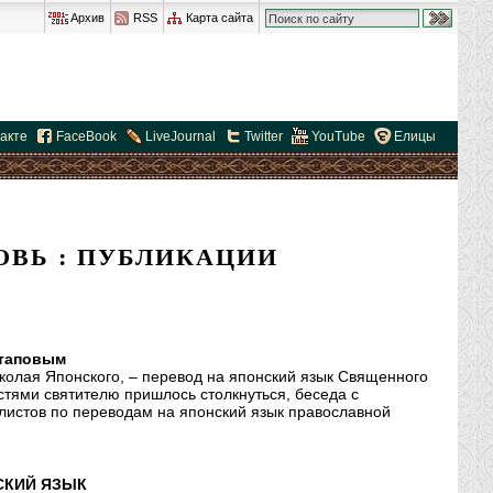
Архив
RSS
Карта сайта
акте
FaceBook
LiveJournal
Twitter
YouTube
Елицы
ОВЬ : ПУБЛИКАЦИИ
отаповым
колая Японского, – перевод на японский язык Священного
стями святителю пришлось столкнуться, беседа с
листов по переводам на японский язык православной
СКИЙ ЯЗЫК