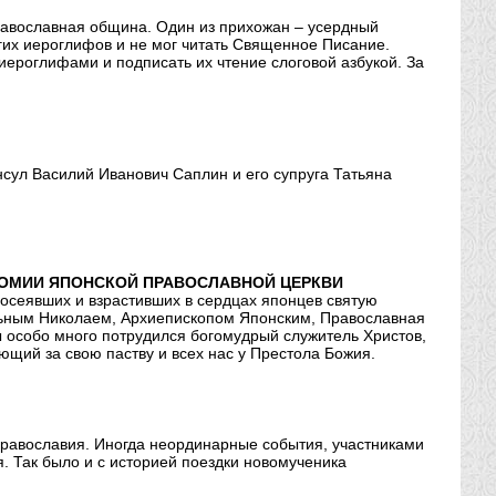
православная община. Один из прихожан – усердный
огих иероглифов и не мог читать Священное Писание.
иероглифами и подписать их чтение слоговой азбукой. За
сул Василий Иванович Саплин и его супруга Татьяна
ОНОМИИ ЯПОНСКОЙ ПРАВОСЛАВНОЙ ЦЕРКВИ
осеявших и взрастивших в сердцах японцев святую
льным Николаем, Архиепископом Японским, Православная
 особо много потрудился богомудрый служитель Христов,
щий за свою паству и всех нас у Престола Божия.
православия. Иногда неординарные события, участниками
. Так было и с историей поездки новомученика