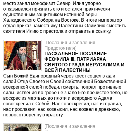
место занял монофизит Севир. Илия упорно
отказывался признать его и остался практически
единственным защитником истинной веры
Халкидонского Собора на Востоке. В итоге император
отдал приказ наместнику Палестины Олимпию сместить
святителя Илию с престола и отправить в ссылку.
[Послания и заявления
Предстоятеля]
ПАСХАЛЬНОЕ ПОСЛАНИЕ
ФЕОФИЛА III, ПАТРИАРХА
СВЯТОГО ГРАДА ИЕРУСАЛИМА И
ВСЕЙ ПАЛЕСТИНЫ
Сын Божий Единородный через крест сошел в ад и
силой Отца Своего и Своей собственной Божественной
всекрепкой силой победил смерть, попрал противные
силы; истления во гробе не знало Его пречистое тело, но
воскрес из мертвых во плоти и всеродного Адама
совоскресил с Собой. Нас совоскресил, нас исправил,
нас прославил, нас возвысил, нас возвел в древнюю,
первосотворенную красоту.
[Послания и заявления