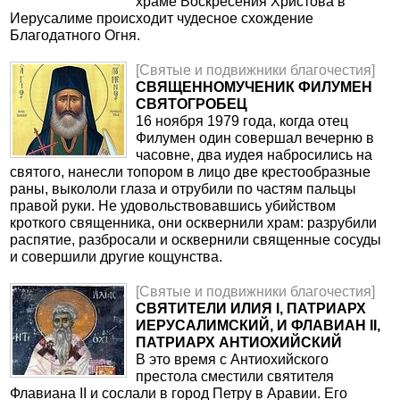
храме Воскресения Христова в
Иерусалиме происходит чудесное схождение
Благодатного Огня.
[Святые и подвижники благочестия]
СВЯЩЕННОМУЧЕНИК ФИЛУМЕН
СВЯТОГРОБЕЦ
16 ноября 1979 года, когда отец
Филумен один совершал вечерню в
часовне, два иудея набросились на
святого, нанесли топором в лицо две крестообразные
раны, выкололи глаза и отрубили по частям пальцы
правой руки. Не удовольствовавшись убийством
кроткого священника, они осквернили храм: разрубили
распятие, разбросали и осквернили священные сосуды
и совершили другие кощунства.
[Святые и подвижники благочестия]
CВЯТИТЕЛИ ИЛИЯ I, ПАТРИАРХ
ИЕРУСАЛИМСКИЙ, И ФЛАВИАН II,
ПАТРИАРХ АНТИОХИЙСКИЙ
В это время с Антиохийского
престола сместили святителя
Флавиана II и сослали в город Петру в Аравии. Его