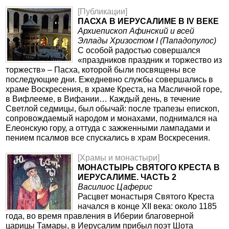
[Публикации]
ПАСХА В ИЕРУСАЛИМЕ В IV ВЕКЕ
Архиепископ Афинский и всей
Эллады Хризостом I (Пападопулос)
С особой радостью совершался
«праздников праздник и торжество из
торжеств» – Пасха, которой были посвящены все
последующие дни. Ежедневно службы совершались в
храме Воскресения, в храме Креста, на Масличной горе,
в Вифлееме, в Вифании… Каждый день, в течение
Светлой седмицы, был обычай: после трапезы епископ,
сопровождаемый народом и монахами, поднимался на
Елеонскую гору, а оттуда с зажженными лампадами и
пением псалмов все спускались в храм Воскресения.
[Храмы и монастыри]
МОНАСТЫРЬ СВЯТОГО КРЕСТА В
ИЕРУСАЛИМЕ. ЧАСТЬ 2
Василиос Цаферис
Расцвет монастыря Святого Креста
начался в конце XII века: около 1185
года, во время правления в Иберии благоверной
царицы Тамары, в Иерусалим прибыл поэт Шота