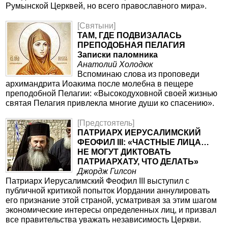
Румынской Церквей, но всего православного мира».
[Святыни]
ТАМ, ГДЕ ПОДВИЗАЛАСЬ
ПРЕПОДОБНАЯ ПЕЛАГИЯ
Записки паломника
Анатолий Холодюк
Вспоминаю слова из проповеди
архимандрита Иоакима после молебна в пещере
преподобной Пелагии: «Высокодуховной своей жизнью
святая Пелагия привлекла многие души ко спасению».
[Предстоятель]
ПАТРИАРХ ИЕРУСАЛИМСКИЙ
ФЕОФИЛ III: «ЧАСТНЫЕ ЛИЦА…
НЕ МОГУТ ДИКТОВАТЬ
ПАТРИАРХАТУ, ЧТО ДЕЛАТЬ»
Джордж Гилсон
Патриарх Иерусалимский Феофил III выступил с
публичной критикой попыток Иордании аннулировать
его признание этой страной, усматривая за этим шагом
экономические интересы определенных лиц, и призвал
все правительства уважать независимость Церкви.