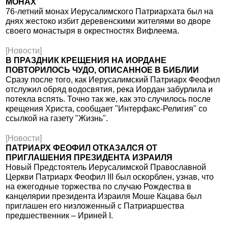
МОНАХ
76-летний монах Иерусалимского Патриархата был на
днях жестоко избит деревенскими жителями во дворе
своего монастыря в окрестностях Вифлеема.
[Новости]
В ПРАЗДНИК КРЕЩЕНИЯ НА ИОРДАНЕ
ПОВТОРИЛОСЬ ЧУДО, ОПИСАННОЕ В БИБЛИИ
Сразу после того, как Иерусалимский Патриарх Феофил
отслужил обряд водосвятия, река Иордан забурлила и
потекла вспять. Точно так же, как это случилось после
крещения Христа, сообщает "Интерфакс-Религия" со
ссылкой на газету "Жизнь".
[Новости]
ПАТРИАРХ ФЕОФИЛ ОТКАЗАЛСЯ ОТ
ПРИГЛАШЕНИЯ ПРЕЗИДЕНТА ИЗРАИЛЯ
Новый Предстоятель Иерусалимской Православной
Церкви Патриарх Феофил III был оскорблен, узнав, что
на ежегодные торжества по случаю Рождества в
канцелярии президента Израиля Моше Кацава был
приглашен его низложенный с Патриаршества
предшественник – Ириней I.