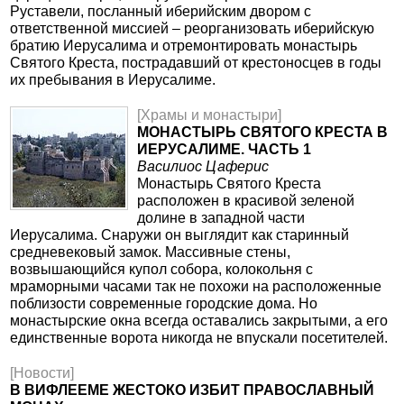
Руставели, посланный иберийским двором с
ответственной миссией – реорганизовать иберийскую
братию Иерусалима и отремонтировать монастырь
Святого Креста, пострадавший от крестоносцев в годы
их пребывания в Иерусалиме.
[Храмы и монастыри]
МОНАСТЫРЬ СВЯТОГО КРЕСТА В
ИЕРУСАЛИМЕ. ЧАСТЬ 1
Василиос Цаферис
Монастырь Святого Креста
расположен в красивой зеленой
долине в западной части
Иерусалима. Снаружи он выглядит как старинный
средневековый замок. Массивные стены,
возвышающийся купол собора, колокольня с
мраморными часами так не похожи на расположенные
поблизости современные городские дома. Но
монастырские окна всегда оставались закрытыми, а его
единственные ворота никогда не впускали посетителей.
[Новости]
В ВИФЛЕЕМЕ ЖЕСТОКО ИЗБИТ ПРАВОСЛАВНЫЙ