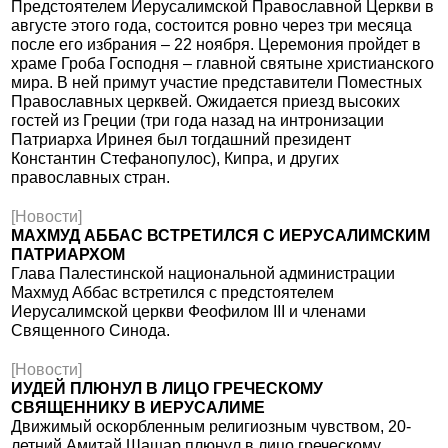
Предстоятелем Иерусалимской Православной Церкви в
августе этого года, состоится ровно через три месяца
после его избрания – 22 ноября. Церемония пройдет в
храме Гроба Господня – главной святыне христианского
мира. В ней примут участие представители Поместных
Православных церквей. Ожидается приезд высоких
гостей из Греции (три года назад на интронизации
Патриарха Иринея был тогдашний президент
Константин Стефанопулос), Кипра, и других
православных стран.
[Новости]
МАХМУД АББАС ВСТРЕТИЛСЯ С ИЕРУСАЛИМСКИМ
ПАТРИАРХОМ
Глава Палестинской национальной администрации
Махмуд Аббас встретился с предстоятелем
Иерусалимской церкви Феофилом III и членами
Священного Синода.
[Новости]
ИУДЕЙ ПЛЮНУЛ В ЛИЦО ГРЕЧЕСКОМУ
СВЯЩЕННИКУ В ИЕРУСАЛИМЕ
Движимый оскорбленным религиозным чувством, 20-
летний Амитай Шашар плюнул в лицо греческому