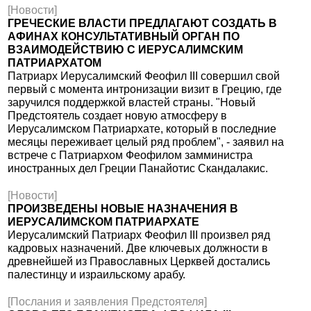
[Новости]
ГРЕЧЕСКИЕ ВЛАСТИ ПРЕДЛАГАЮТ СОЗДАТЬ В
АФИНАХ КОНСУЛЬТАТИВНЫЙ ОРГАН ПО
ВЗАИМОДЕЙСТВИЮ С ИЕРУСАЛИМСКИМ
ПАТРИАРХАТОМ
Патриарх Иерусалимский Феофил III совершил свой
первый с момента интронизации визит в Грецию, где
заручился поддержкой властей страны. "Новый
Предстоятель создает новую атмосферу в
Иерусалимском Патриархате, который в последние
месяцы переживает целый ряд проблем", - заявил на
встрече с Патриархом Феофилом замминистра
иностранных дел Греции Панайотис Скандалакис.
[Новости]
ПРОИЗВЕДЕНЫ НОВЫЕ НАЗНАЧЕНИЯ В
ИЕРУСАЛИМСКОМ ПАТРИАРХАТЕ
Иерусалимский Патриарх Феофил III произвел ряд
кадровых назначений. Две ключевых должности в
древнейшей из Православных Церквей достались
палестинцу и израильскому арабу.
[Послания и заявления Предстоятеля]