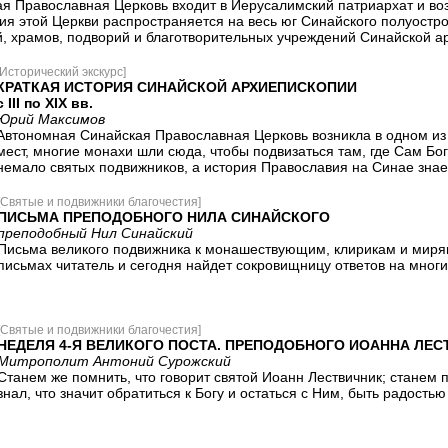
я Православная Церковь входит в Иерусалимский патриархат и во
я этой Церкви распространяется на весь юг Синайского полуостров
, храмов, подворий и благотворительных учреждений Синайской арх
[Исторический экскурс]
КРАТКАЯ ИСТОРИЯ СИНАЙСКОЙ АРХИЕПИСКОПИИ
с III по XIX вв.
Юрий Максимов
Автономная Синайская Православная Церковь возникла в одном из
мест, многие монахи шли сюда, чтобы подвизаться там, где Сам Бо
немало святых подвижников, а история Православия на Синае знает
[Святые и подвижники благочестия]
ПИСЬМА ПРЕПОДОБНОГО НИЛА СИНАЙСКОГО
преподобный Нил Синайский
Письма великого подвижника к монашествующим, клирикам и миря
письмах читатель и сегодня найдет сокровищницу ответов на многи
[Святые и подвижники благочестия]
НЕДЕЛЯ 4-Я ВЕЛИКОГО ПОСТА. ПРЕПОДОБНОГО ИОАННА ЛЕ
Митрополит Антоний Сурожский
Станем же помнить, что говорит святой Иоанн Лествичник; станем 
знал, что значит обратиться к Богу и остаться с Ним, быть радость