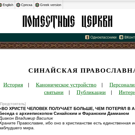
English
Српска
Greek version
Одноклассники
ВКонт
СИНАЙСКАЯ ПРАВОСЛАВН
|
История
|
Каноническое устройство
|
Персонали
святыни
|
Публикации
|
Интерн
[Предстоятель]
«ВО ХРИСТЕ ЧЕЛОВЕК ПОЛУЧАЕТ БОЛЬШЕ, ЧЕМ ПОТЕРЯЛ В 
Беседа с архиепископом Синайским и Фаранским Дамианом
Диакон Владимир Василик
Храните Православие, ибо оно в христианстве есть единственная 
заблудшего мира.