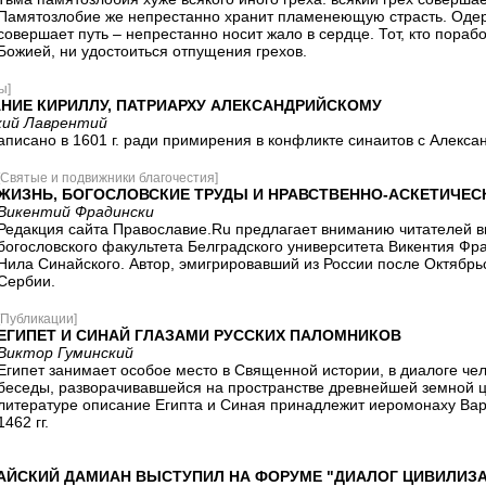
Памятозлобие же непрестанно хранит пламенеющую страсть. Одерж
совершает путь – непрестанно носит жало в сердце. Тот, кто порабо
Божией, ни удостоиться отпущения грехов.
ы]
НИЕ КИРИЛЛУ, ПАТРИАРХУ АЛЕКСАНДРИЙСКОМУ
кий Лаврентий
аписано в 1601 г. ради примирения в конфликте синаитов с Алекс
[Святые и подвижники благочестия]
ЖИЗНЬ, БОГОСЛОВСКИЕ ТРУДЫ И НРАВСТВЕННО-АСКЕТИЧЕСК
Викентий Фрадински
Редакция сайта Православие.Ru предлагает вниманию читателей в
богословского факультета Белградского университета Викентия Фр
Нила Синайского. Автор, эмигрировавший из России после Октябрьс
Сербии.
[Публикации]
ЕГИПЕТ И СИНАЙ ГЛАЗАМИ РУССКИХ ПАЛОМНИКОВ
Виктор Гуминский
Египет занимает особое место в Священной истории, в диалоге чел
беседы, разворачивавшейся на пространстве древнейшей земной ц
литературе описание Египта и Синая принадлежит иеромонаху Ва
1462 гг.
АЙСКИЙ ДАМИАН ВЫСТУПИЛ НА ФОРУМЕ "ДИАЛОГ ЦИВИЛИЗ