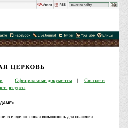
Архив
RSS
акте
FaceBook
LiveJournal
Twitter
YouTube
Елицы
АЯ ЦЕРКОВЬ
и
|
Официальные документы
|
Святые и
ет-ресурсы
АДАМЕ»
истина и единственная возможность для спасения