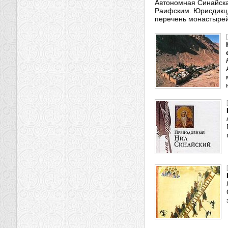
Автономная Синайска
Раифским. Юрисдикци
перечень монастырей