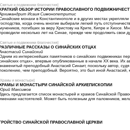
[Святые и подвижники благочестия]
КРАТКИЙ ОБЗОР ИСТОРИИ ПРАВОСЛАВНОГО ПОДВИЖНИЧЕСТ
Архимандрит Исаия Симонопетритис
Синайские монахи в Константинополе и в других местах укрепляли
господства, когда очень многие выбирали легкий путь отступничес
мучеников, погибших за веру Христову на Крите, Кипре и Хиосе. 
проводили несколько лет на Синае, прежде чем продолжить свои д
[Святые и подвижники благочестия]
РАЗЛИЧНЫЕ РАССКАЗЫ О СИНАЙСКИХ ОТЦАХ
Анастасий Синайский
Одним из интереснейших памятников о синайских подвижниках пер
синайских отцах», впервые опубликованные в начале ХХ века. Их а
знаменитый преподобный Анастасий Синаит, поскольку автор, судя
поколению, чем преподобный. Вероятно, это был иной Анастасий, к
[Храмы и монастыри]
ХРАМЫ И МОНАСТЫРИ СИНАЙСКОЙ АРХИЕПИСКОПИИ
Юрий Максимов
Здесь предлагается список монастырей и храмов Синайской Право
именами настоятелей. Может быть полезным для паломников, жела
ТРОЙСТВО СИНАЙСКОЙ ПРАВОСЛАВНОЙ ЦЕРКВИ