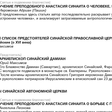
[Святые и подвижники благочестия]
УЧЕНИЕ ПРЕПОДОБНОГО АНАСТАСИЯ СИНАИТА О ЧЕЛОВЕКЕ,
Иеромонах Адриан (Пашин)
В предложенных здесь статьях автор последовательно раскрывает 
устроении человека», и анализирует затрагиваемые антропологичес
 СПИСОК ПРЕДСТОЯТЕЛЕЙ СИНАЙСКОЙ ПРАВОСЛАВНОЙ ЦЕР
ские (с XVI века)
аксимов
[Предстоятель]
АРХИЕПИСКОП СИНАЙСКИЙ ДАМИАН
Юрий Максимов
Его Блаженство Дамиан (Самартзис), архиепископ Синайский, Фара
С молодости подвизался в монастыре св. Екатерины. Рукоположен в с
После кончины архиепископа Синайского Григория иеромонах Дамиа
и рукоположен патриархом Иерусалимским в епископский сан 23 де
Ы СИНАЙСКОЙ АВТОНОМНОЙ ЦЕРКВИ
[Святые и подвижники благочестия]
УЧЕНИЕ ПРЕПОДОБНОГО АНАСТАСИЯ СИНАИТА О БОРЬБЕ С 
Ангелина Леонова
Тьма памятозлобия хуже всякого иного греха: всякий грех соверш