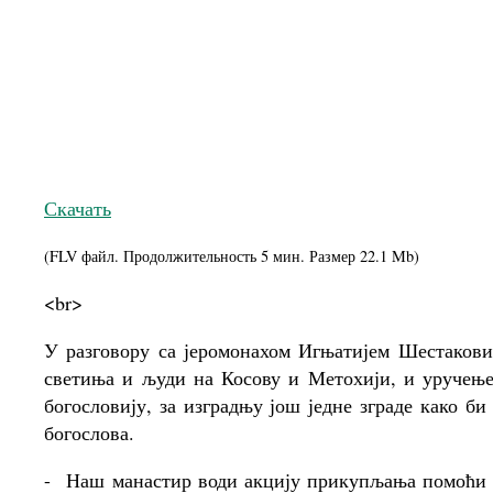
Скачать
(FLV файл. Продолжительность
5 мин.
Размер
22.1 Mb
)
<br>
У разговору са јеромонахом Игњатијем Шестакови
светиња и људи на Косову и Метохији, и уручење
богословију, за изградњу још једне зграде како б
богослова.
-
Наш манастир води акцију прикупљања помоћи С