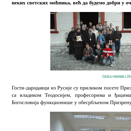
неких светских моћника, већ да будемо добри у о
Гости и домачини у Пр
Гости-дародавци из Русије су приликом посете При
са владиком Теодосијем, професорима и ђацим
Богословија функционише у обесрбљеном Призрену