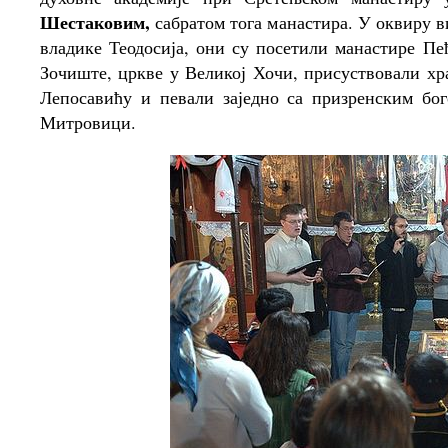
Шестаковим,
сабратом тога манастира. У оквиру в
владике Теодосија, они су посетили манастире Пе
Зочиште, цркве у Великој Хочи, присуствовали хр
Лепосавићу и певали заједно са призренским бо
Митровици.