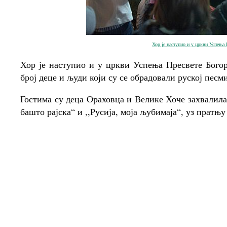
Хор је наступио и у цркви Успења
Хор је наступио и у цркви Успења Пресвете Бого
број деце и људи који су се обрадовали руској песми
Гостима су деца Ораховца и Велике Хоче захвалила
башто рајска“ и ,,Русија, моја љубимаја“, уз пратњ