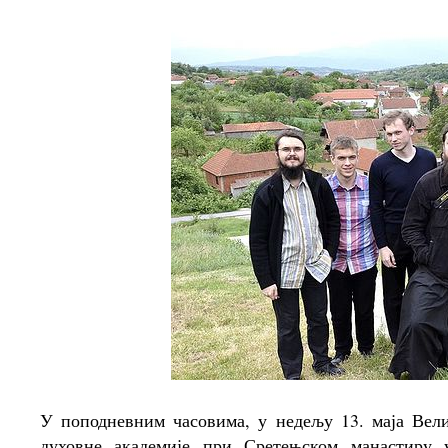
У поподневним часовима, у недељу 13. маја Вели
духовне академије при Сретењском манастиру