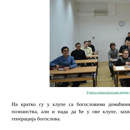
Руски и српски богослови заjедно 
На кратко су у клупе са богословима домаћин
познанства, али и нада да ће у ове клупе, захв
генерација богослова.