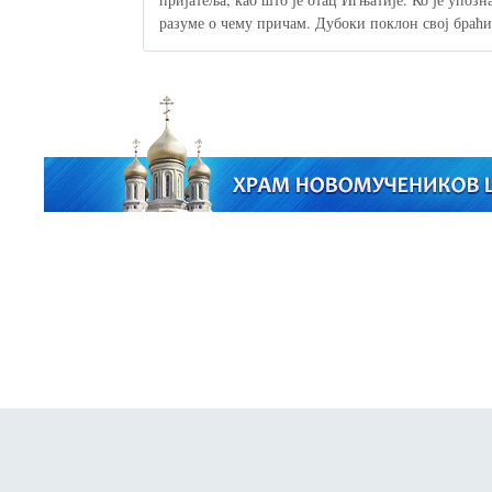
разуме о чему причам. Дубоки поклон свој браћ