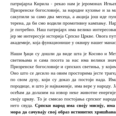
патријарха Кирила - рекао нам је јеромонах Игња
Призренске богословије, за народне кухиње и за м
сакупили за само два месеца, а акција још иде пу
терена, да би смо водили промотивну кампању. Наро
је потребно. Наш патријарх има велико интересова
јер ме интересује историја Српске Цркве. Овога пу
академије, која функционише у оквиру нашег манас
Наши ђаци су дошли да виде шта је Косово и Ме
светињама и сама посета за нас има велики знач
Призренске богословије и српских светиња, у који
Оно што се десило на овим просторима јесте трагед
по свом духу, који су доказ да постоји нада. Им
породице, и што је најважније, има вере у народу. 
осећам да долазим на извор неке животне енергије
своју цркву. То је смисао постојања српског народ
Српски народ има своју мисију, има
него свуда.
мора да сачувају свој образ истинитих хришћана