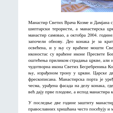
Манастир Светих Врача Козме и Дамјана с
шиптарски терористи, а манастирска црк
манастир самовао, а октобра 2004. годин
започели обнову. Део конака је за кра
освећена, и у њу су враћене мошти Све
иконостас су враћене иконе Пресвете Бо
оштећења приликом страдања цркве, али и
чудотворна икона Светих Бесребреника Коз
њу, израђеном трону у цркви. Царске дв
фрескописана. Манастирска порта је уре
чесма, урађена фасада на делу конака, гд
већ дају прве плодове, а испод манастира 
У последње две године заштиту манасти
православних хришћана често посећују и м