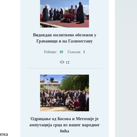
Видовдан молитвено обележен у
Грачаници и на Газиместану
Рейтинг:
10
Голосов:
1
12
Одрицање од Косова и Метохије jе
ампутација срца из нашег народног
бића
ена