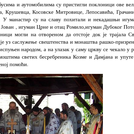
обусима и аутомобилима су пристигли поклоници ове ве
ца, Крушевца, Косовске Митровице, Лепосавића, Грачан
а. У манастир су на славу похитали и некадашњи игум
ц Јован , игуман Црне и отац Ромило,игуман Дубоког Пот
рници могли на отвореном да отстоје док је трајала С
сије уз саслужење свештенства и монаштва рашко-призре
испуњен народом, а на улазак у саму цркву се чекало у 
 моштима светих бесребреника Козме и Дамјана и упуте
еној помоћи.