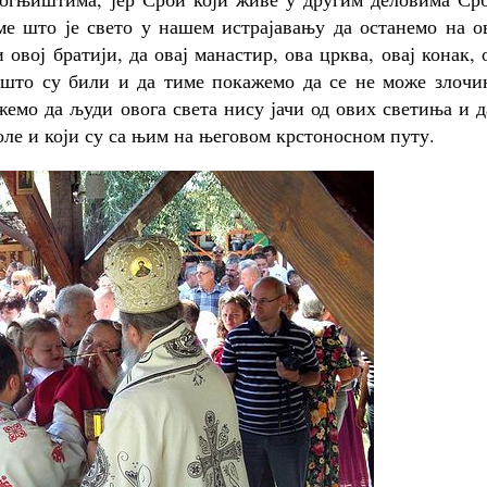
оме што је свето у нашем истрајавању да останемо на 
овој братији, да овај манастир, ова црква, овај конак, 
о што су били и да тиме покажемо да се не може злочи
емо да људи овога света нису јачи од ових светиња и д
моле и који су са њим на његовом крстоносном путу.