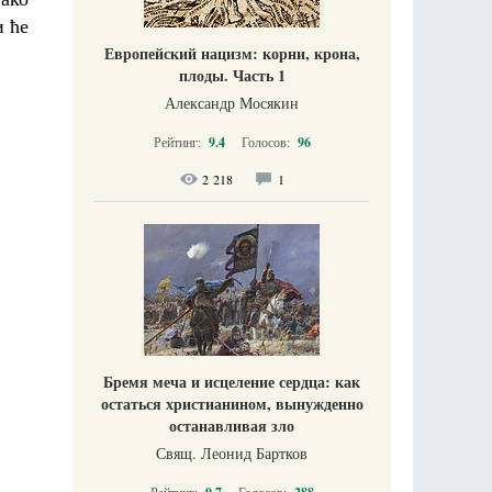
и ће
Европейский нацизм: корни, крона,
плоды. Часть 1
Александр Мосякин
Рейтинг:
9.4
Голосов:
96
2 218
1
Бремя меча и исцеление сердца: как
остаться христианином, вынужденно
останавливая зло
Свящ. Леонид Бартков
Рейтинг:
Голосов: