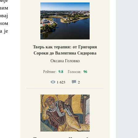
овим
овај
ном
а је
Тверь как терапия: от Григория
Сороки до Валентина Сидорова
Оксана Головко
Рейтинг:
9.8
Голосов:
96
1 623
2