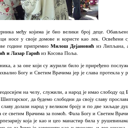
рника међу којима је био велики број деце. Обављено
ици носе у своје домове и користе као лек. Освећени 
Милош Дејановић
 ове године припремио
из Липљана, а
ић и Лазар Гарић
из Косова Поља.
ника, а за оне који су журили било је приређено послу
ахвалио Богу и Светим Врачима јер је слава протекла у 
одосијем на челу, служили, а народ је имао слободу од 
 Шиптарског, да будемо слободни да своју славу просла
 славу долази народ у великом броју и по две хиљаде ду
а се светим Врачима за помоћ. Фала Богу и Светим Врач
рпезарију која је као и цео манастир била у рушевинам
мо се да ћемо је завршити као и звонару, и део конака,