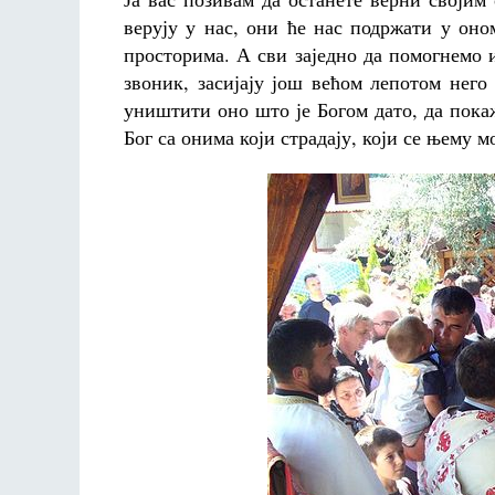
верују у нас, они ће нас подржати у он
просторима. А сви заједно да помогнемо и 
звоник, засијају још већом лепотом нег
уништити оно што је Богом дато, да покаж
Бог са онима који страдају, који се њему 