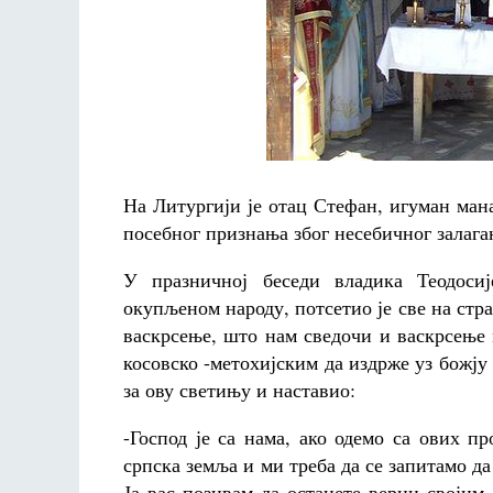
На Литургији је отац Стефан, игуман ман
посебног признања због несебичног залага
У празничној беседи владика Теодоси
окупљеном народу, потсетио је све на стр
васкрсење, што нам сведочи и васкрсење 
косовско -метохијским да издрже уз божју
за ову светињу и наставио:
-
Господ је са нама, ако одемо са ових п
српска земља и ми треба да се запитамо да
Ја вас позивам да останете верни своји