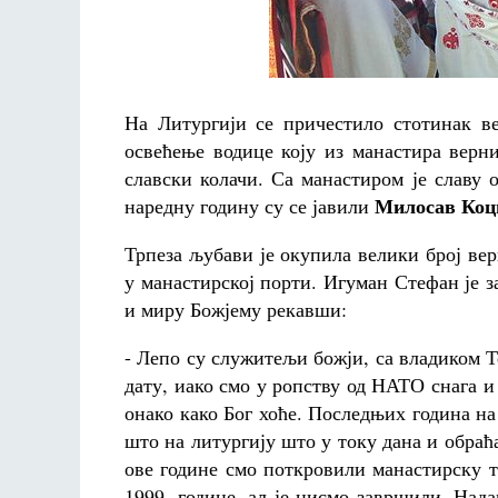
На Литургији се причестило стотинак ве
освећење водице коју из манастира верн
славски колачи.
Са манастиром је славу
Милосав Коц
наредну годину су се јавили
Трпеза љубави је окупила велики број вер
у манастирској порти. Игуман Стефан је з
и миру Божјему рекавши:
- Лепо су служитељи божји, са владиком Те
дату, иако смо у ропству од НАТО снага и
онако како Бог хоће. Последњих година на
што на литургију што у току дана и обраћ
ове године смо поткровили манастирску т
1999. године, ал је нисмо завршили. Нада