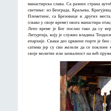
манастирска слава. Са разних страна аут
светиње: из Београда, Краљева, Крагујев
Племетине, са Брезовице и других мест
(свако у своје време) овога манастира ота
Лепо време је Бог послао тако да су ве
Литургија, коју је служио владика Теодо
епархије. Сваки део црквене порте је био 
сатима јер су сви желели да се поклоне
своје молитве или захвалност на већ пруж