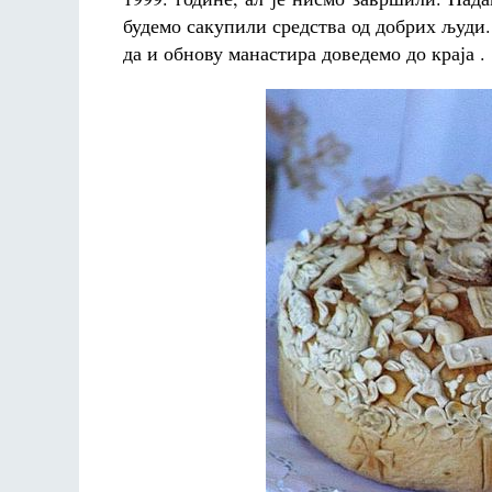
будемо сакупили средства од добрих људи.
да и обнову манастира доведемо до краја .