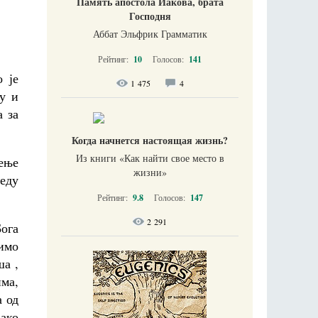
Память апостола Иакова, брата
Господня
Аббат Эльфрик Грамматик
Рейтинг:
10
Голосов:
141
 је
1 475
4
су и
 за
Когда начнется настоящая жизнь?
Из книги «Как найти свое место в
жење
жизни​»
реду
Рейтинг:
9.8
Голосов:
147
2 291
Бога
вимо
ша ,
има,
а од
 ако