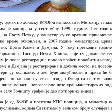
у, одмах по доласку КФОР-а на Косово и Метохију запа
ва је минирана у септембру 1999. године. Пет година
е, на Свету Петку, у манастир су се вратили први мона
тко време обновљен, а 2007.године манастирска црква
тих Врача Козме и Дамјана. У току претходне године
городице и Господа Исуса Христа, које су доживеле те
м је после рестаурације поново враћен првобитни изгле
ме и Дамјана је рестаурирана и добила место, на посебн
ери су осликане, а ако буде могућности и црква ће б
ђена, поплочане су стазе, озидан бунар са светом вод
е живе монаси, новозасејане лозе крај манастирских зи
ка селу Зочишту урађен је део потпорних зидова.
ра је од КФОР-а преузела КПС полиција, а манастир о
услимани, којима Светитељи у великом броју случајева 