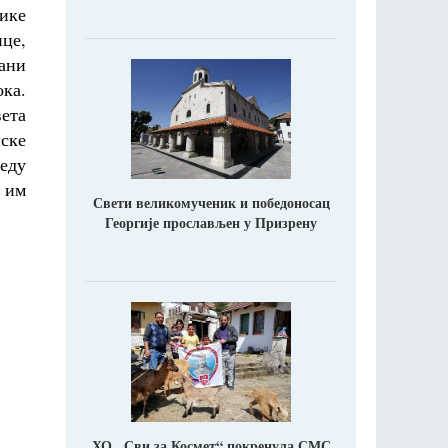
лике
ице,
ани
ока.
вета
нске
реду
 им
Свети великомученик и победоносац
Георгије прослављен у Призрену
ХО ,,Сви за Космет“ покренула СМС