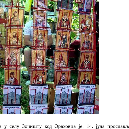
 у селу Зочишту код Ораховца је, 14. јула прослављ