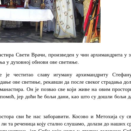
астира Свети Врачи, произведен у чин архимандрита у 
ња у духовној обнови ове светиње.
је је честитао славу игуману архимандриту Стефан
адање ове светиње, рекавши да после свеког страдања до
манастира. Он је позвао све који живе на овим просто
 помоћ, јер доћи ће бољи дани, као што су дошли бољи 
ростора сви ће нас заборавити. Косово и Метохија су с
 ли та реченица коју стално слушамо, долази до наших с
м огњиштима, јер Срби који живе у другим деловима Ср