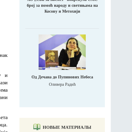
број за помоћ народу и светињама на
Косову и Метохији
знак
у и
Од Дечана до Пупинових Небеса
лази
Оливера Радић
рима
дани
вета
рца.
НОВЫЕ МАТЕРИАЛЫ
бије