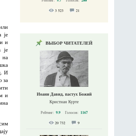
9.7
288
3 523
21
лили
 је
си и
ВЫБОР ЧИТАТЕЛЕЙ
 је
 на
шка
д. И
о за
ити
Иоанн Давид, пастух Божий
ом и
Кристиан Курте
дина
Рейтинг:
9.9
Голосов:
1167
сим
20 732
9
дају