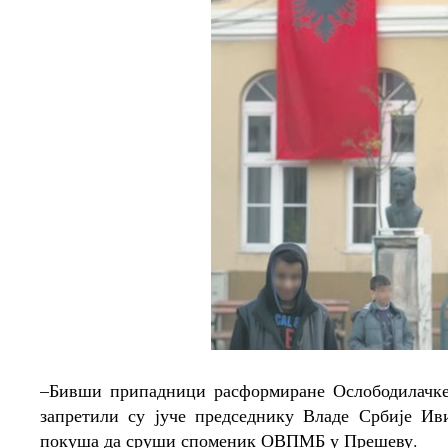
–Бивши припадници расформиране Ослободилачке
запретили су јуче председнику Владе Србије И
покуша да сруши споменик ОВПМБ у Прешеву.