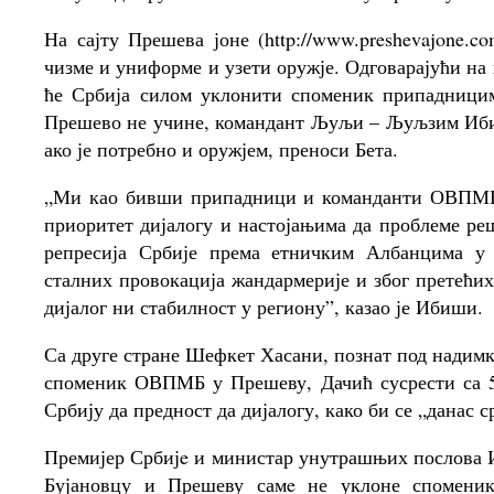
На сајту Прешева јоне (http://www.preshevajone.
чизме и униформе и узети оружје. Одговарајући на
ће Србија силом уклонити споменик припадниц
Прешево не учине, командант Љуљи – Љуљзим Ибиши
ако је потребно и оружјем, преноси Бета.
„Ми као бивши припадници и команданти ОВПМБ 
приоритет дијалогу и настојањима да проблеме реш
репресија Србије према етничким Албанцима у
сталних провокација жандармерије и због претећих
дијалог ни стабилност у региону”, казао је Ибиши.
Са друге стране Шефкет Хасани, познат под надимко
споменик ОВПМБ у Прешеву, Дачић сусрести са 50
Србију да предност да дијалогу, како би се „данас 
Премијер Србијe и министар унутрашњих послова Ив
Бујановцу и Прешеву самe не уклоне споменик