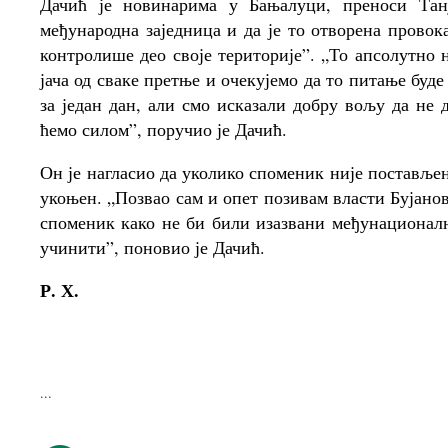
Дачић је новинарима у Бањалуци, преноси Тан
међународна заједница и да је то отворена провок
контролише део своје територије”. „То апсолутно н
јача од сваке претње и очекујемо да то питање буд
за један дан, али смо исказали добру вољу да не
ћемо силом”, поручио је Дачић.
Он је нагласио да уколико споменик није поставље
укоњен. „Позвао сам и опет позивам власти Бујано
споменик како не би били изазвани међунационалн
учинити”, поновио је Дачић.
Р. Х.
...