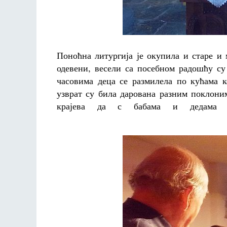
Поноћна литургија је окупила и старе и
одевени, весели са посебном радошћу су
часовима деца се размилела по кућама к
узврат су била дарована разним поклони
крајева да с бабама и дедама пр