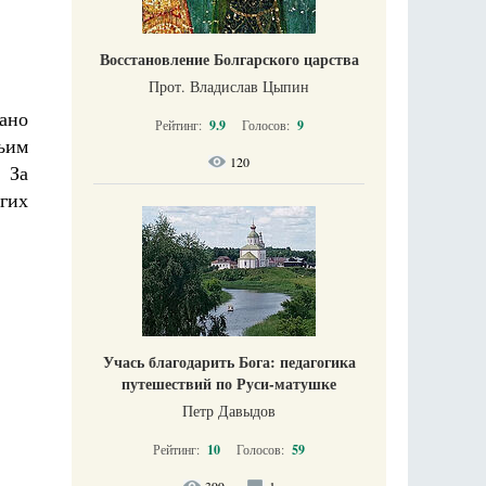
Восстановление Болгарского царства
Прот. Владислав Цыпин
ано
Рейтинг:
9.9
Голосов:
9
њим
120
 За
гих
Учась благодарить Бога: педагогика
путешествий по Руси-матушке
Петр Давыдов
Рейтинг:
10
Голосов:
59