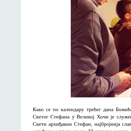
Како се по календару трећег дана Божи
Светог Стефана у Великој Хочи је служе
Свети архиђакон Стефан, најбројнија слав