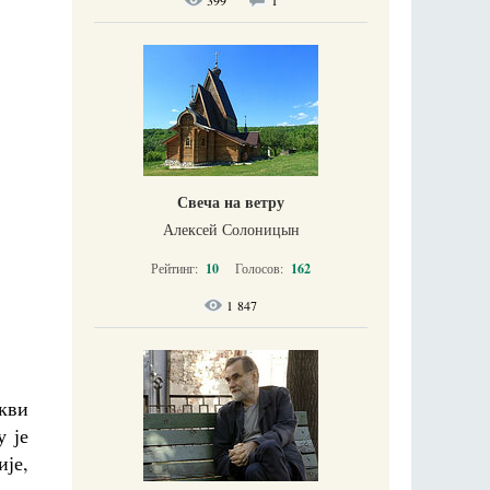
399
1
Свеча на ветру
Алексей Солоницын
Рейтинг:
10
Голосов:
162
1 847
кви
у је
ије,