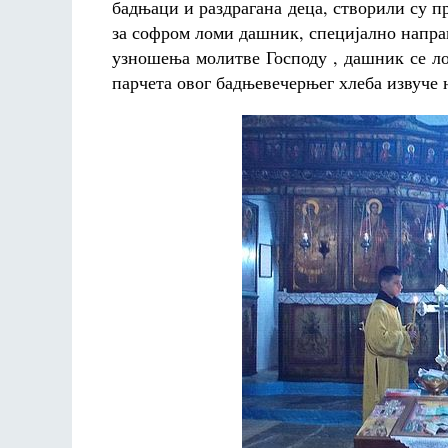
бадњаци и раздрагана деца, створили су пр
за софром ломи дашник, специјално напра
узношења молитве Господу , дашник се лом
парчета овог бадњевечерњег хлеба извуче но