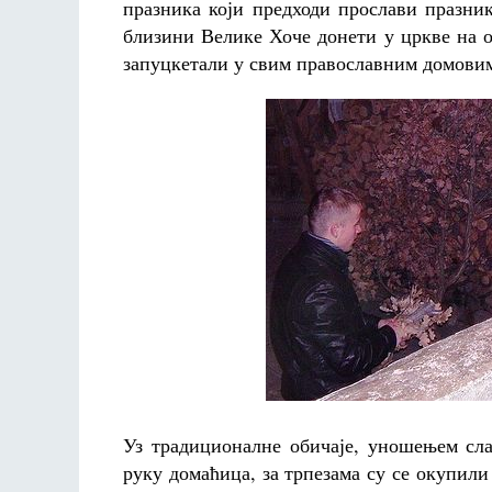
празника који предходи прослави празни
близини Велике Хоче донети у цркве на о
запуцкетали у свим православним домови
Уз традиционалне обичаје, уношењем сл
руку домаћица, за трпезама су се окупили