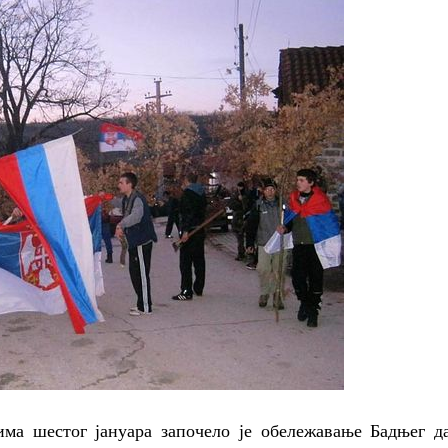
ма шестог јануара започело је обележавање Бадњег да