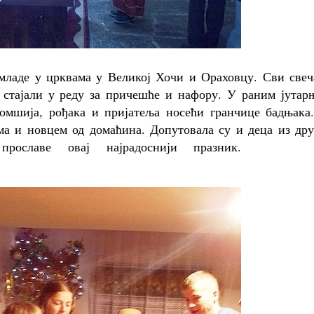
 младе у црквама у Великој Хочи и Ораховцу. Сви свеч
 стајали у реду за причешће и нафору. У раним јутар
омшија, рођака и пријатеља носећи гранчице бадњака.
ма и новцем од домаћина. Допутовала су и деца из дру
ославе овај најрадоснији празник.