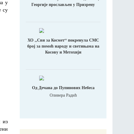
а у
Георгије прослављен у Призрену
е су
ХО ,,Сви за Космет“ покренула СМС
број за помоћ народу и светињама на
Косову и Метохији
Од Дечана до Пупинових Небеса
Оливера Радић
 из
ћени