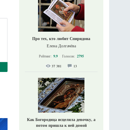
Про тех, кто любит Спиридона
Елена Долгачёва
Рейтинг:
9.9
Голосов:
2795
37 381
13
Как Богородица исцелила девочку, а
потом пришла к ней домой