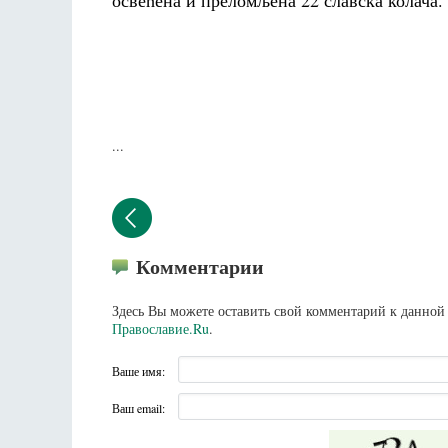
освећена и преломљена 22 славска колача.
...
Комментарии
Здесь Вы можете оставить свой комментарий к данной 
Православие.Ru
.
Ваше имя:
Ваш email: