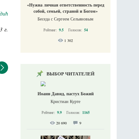
«Нужна личная ответственность перед
собой, семьей, страной и Богом»
дић
Беседа с Сергеем Сельяновым
3 г.
Рейтинг:
9.5
Голосов:
54
1 302
ВЫБОР ЧИТАТЕЛЕЙ
Иоанн Давид, пастух Божий
Кристиан Курте
Рейтинг:
9.9
Голосов:
1165
20 690
9