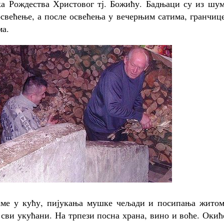
ка Рождества Христовог тј. Божићу. Бадњаци су из шум
свећење, а после освећења у вечерњим сатима, гранчиц
ма.
аме у кућу, пијукања мушке чељади и посипања житом
 сви укућани. На трпези посна храна, вино и воће. Оки