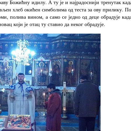
аву Божићну идилу. А ту је и најрадоснији тренутак кад
вљен хлеб окићен симболима од теста за ову прилику. П
и, полива вином, а само се једно од деце обрадује кад
вац који је отац ту ставио да неког обрадује.