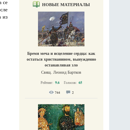
а се
НОВЫЕ МАТЕРИАЛЫ
осле
а из
Бремя меча и исцеление сердца: как
остаться христианином, вынужденно
останавливая зло
Свящ. Леонид Бартков
Рейтинг:
9.6
Голосов:
65
744
2