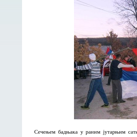
Сечењем бадњака у раним јутарњим сати