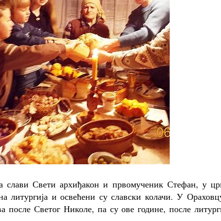
ћа слави Свети архиђакон и првомученик Стефан, у цр
на литургија и освећени су славски колачи. У Ораховц
а после Светог Николе, па су ове године, после литург