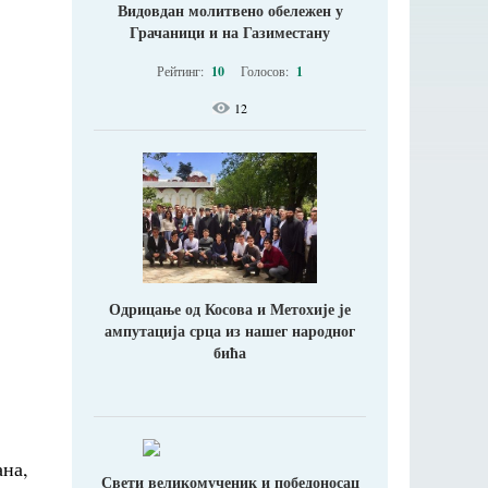
Видовдан молитвено обележен у
Грачаници и на Газиместану
Рейтинг:
10
Голосов:
1
12
Одрицање од Косова и Метохије jе
ампутација срца из нашег народног
бића
на,
Свети великомученик и победоносац