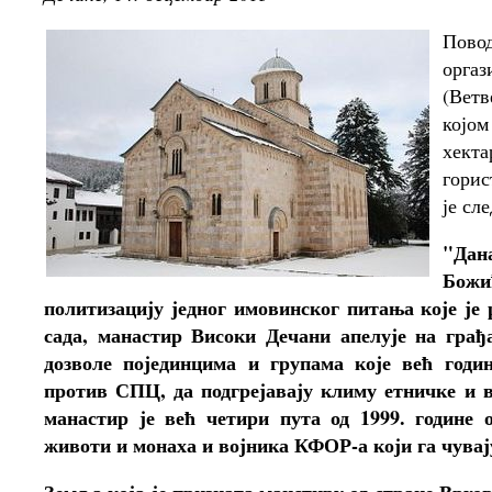
Пово
орг
(Ветв
којом
хекта
горис
је сле
"Дана
Божић
политизацију једног имовинског питања које је
сада, манастир Високи Дечани апелује на грађ
дозволе појединцима и групама које већ годи
против СПЦ, да подгрејавају климу етничке и 
манастир је већ четири пута од 1999. године 
животи и монаха и војника КФОР-а који га чувај