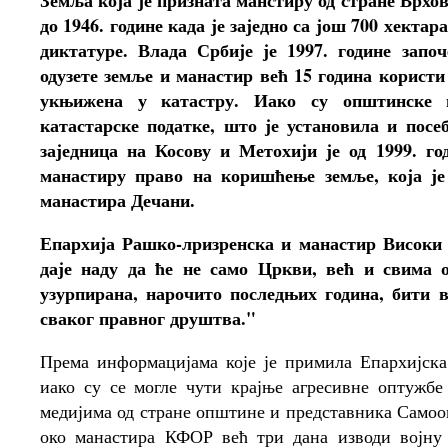
Земља која је призната манстиру од стране Врхо
до 1946. године када је заједно са још 700 хекта
диктатуре. Влада Србије је 1997. године запо
одузете земље и манастир већ 15 година користи
укњижена у катастру. Иако су општинске в
катастарске податке, што је установила и пос
заједница на Косову и Метохији је од 1999. г
манастиру право на коришћење земље, која је
манастира Дечани.
Епархија Рашко-лризренска и манастир Високи 
даје наду да ће не само Цркви, већ и свима 
узурпирана, нарочито последњих година, бити 
сваког правног друштва."
Према информацијама које је примила Епархијск
иако су се могле чути крајње агресивне оптужбе
медијима од стране општине и представника Самоо
око манастира КФОР већ три дана изводи војну 