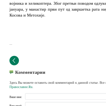
војника и хеликоптера. Због претњи поводом одлуке
јануара, у манастир први пут од завршетка рата н
Косова и Метохије.
...
Комментарии
Здесь Вы можете оставить свой комментарий к данной статье. Все
Православие.Ru
.
Ваше имя:
Ваш email: