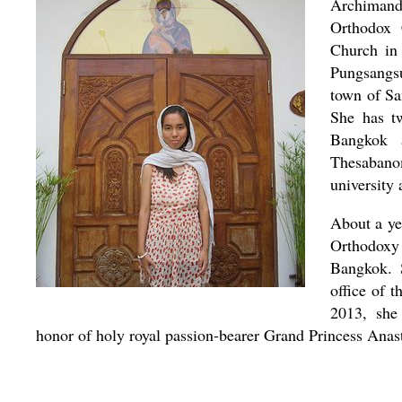
Archimandr
Orthodox 
Church in
Pungsangs
town of Sa
She has tw
Bangkok 
Thesabanom
university 
About a ye
Orthodoxy
Bangkok. S
office of 
2013, she
honor of holy royal passion-bearer Grand Princess Ana