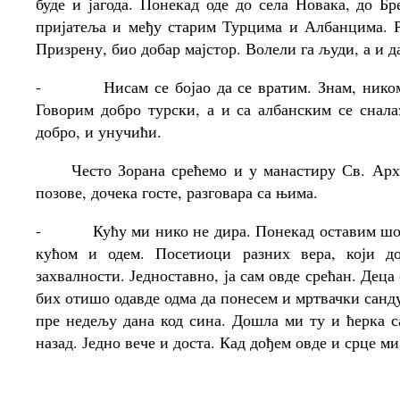
буде и јагода. Понекад оде до села Новака, до Б
пријатеља и међу старим Турцима и Албанцима. Р
Призрену, био добар мајстор. Волели га људи, а и д
-
Нисам се бојао да се вратим. Знам, нико
Говорим добро турски, а и са албанским се снала
добро, и унучићи.
Често Зорана срећемо и у манастиру Св. Архан
позове, дочека госте, разговара са њима.
-
Кућу ми нико не дира. Понекад оставим шо
кућом и одем. Посетиоци разних вера, који д
захвалности. Једноставно, ја сам овде срећан. Деца 
бих отишо одавде одма да понесем и мртвачки санду
пре недељу дана код сина. Дошла ми ту и ћерка с
назад. Једно вече и доста. Кад дођем овде и срце ми