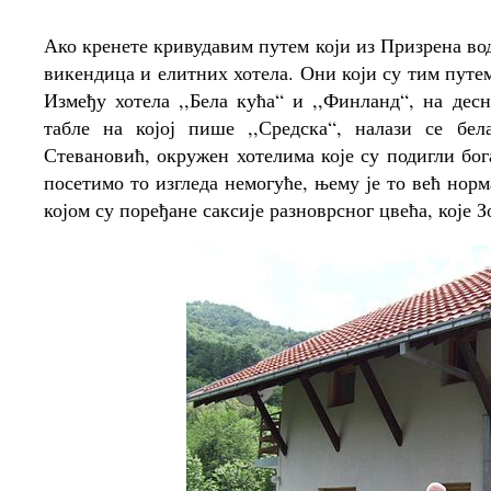
Ако кренете кривудавим путем који из Призрена во
викендица и елитних хотела. Они који су тим путем
Између хотела ,,Бела кућа“ и ,,Финланд“, на дес
табле на којој пише ,,Средска“, налази се бе
Стевановић, окружен хотелима које су подигли бог
посетимо то изгледа немогуће, њему је то већ норм
којом су поређане саксије разноврсног цвећа, које З