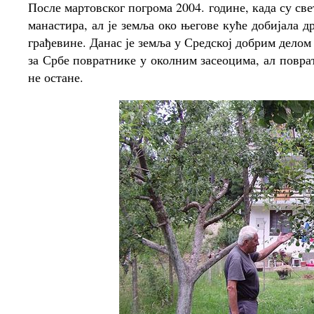
После мартовског погрома 2004. године, када су св
манастира, ал је земља око његове куће добијала д
грађевине. Данас је земља у Средској добрим делом 
за Србе повратнике у околним засеоцима, ал повра
не остане.