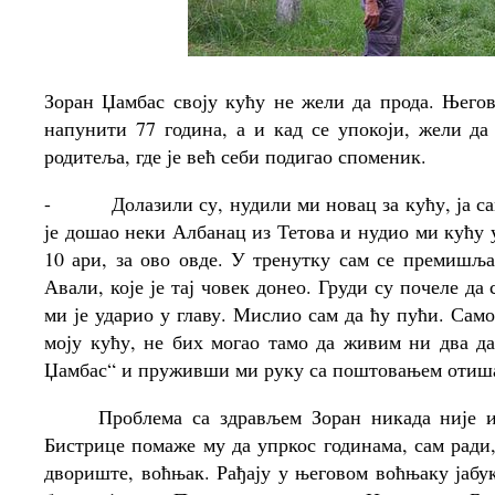
Зоран Џамбас своју кућу не жели да прода. Његов
напунити 77 година, а и кад се упокоји, жели да
родитеља, где је већ себи подигао споменик.
-
Долазили су, нудили ми новац за кућу, ја са
је дошао неки Албанац из Тетова и нудио ми кућу у
10 ари, за ово овде. У тренутку сам се премишља
Авали, које је тај човек донео. Груди су почеле да 
ми је ударио у главу. Мислио сам да ћу пући. Само
моју кућу, не бих могао тамо да живим ни два дан
Џамбас“ и пруживши ми руку са поштовањем отишао
Проблема са здрављем Зоран никада није имао
Бистрице помаже му да упркос годинама, сам ради,
двориште, воћњак. Рађају у његовом воћњаку јабу