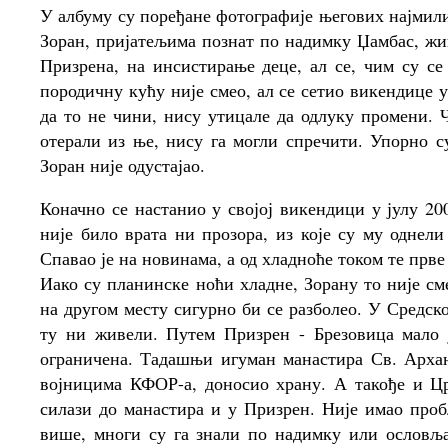
У албуму су поређане фотографије његових најмили
Зоран, пријатељима познат по надимку Џамбас, жив
Призрена, на инсистирање деце, ал се, чим су се
породичну кућу није смео, ал се сетио викендице у
да то не чини, нису утицале да одлуку промени. 
отерали из ње, нису га могли спречити. Упорно с
Зоран није одустајао.
Коначно се настанио у својој викендици у јулу 200
није било врата ни прозора, из које су му однели
Спавао је на новинама, а од хладноће током те прве
Иако су планинске ноћи хладне, Зорану то није смет
на другом месту сигурно би се разболео. У Средск
ту ни живели. Путем Призрен - Брезовица мало ј
ограничена. Тадашњи игуман манастира Св. Арханг
војницима КФОР-а, доносио храну. А такође и Цр
силази до манастира и у Призрен. Није имао про
више, многи су га знали по надимку или ословљав