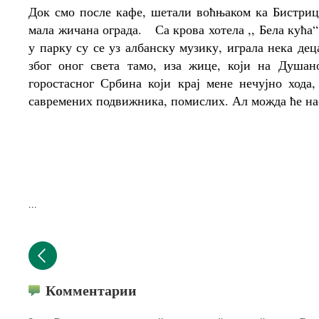
Док смо после кафе, шетали воћњаком ка Бистрици
мала жичана ограда. Са крова хотела ,, Бела кућа“ 
у парку су се уз албанску музику, играла нека де
због оног света тамо, иза жице, који на Душан
горостасног Србина који крај мене нечујно хода
савремених подвижника, помислих. Ал можда ће нас
...
Комментарии