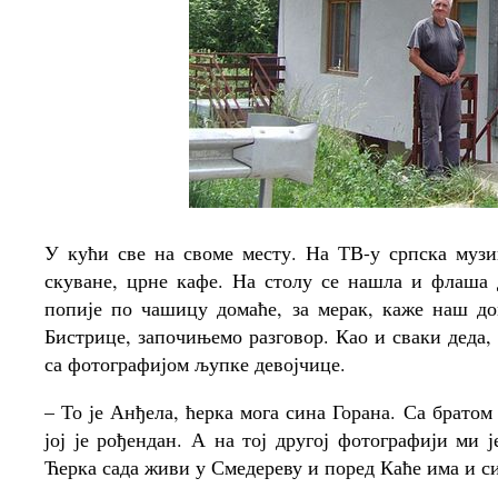
У кући све на своме месту. На ТВ-у српска музи
скуване, црне кафе. На столу се нашла и флаша д
попије по чашицу домаће, за мерак, каже наш д
Бистрице, започињемо разговор. Као и сваки деда,
са фотографијом љупке девојчице.
– То је Анђела, ћерка мога сина Горана. Са брат
јој је рођендан. А на тој другој фотографији ми 
Ћерка сада живи у Смедереву и поред Каће има и с