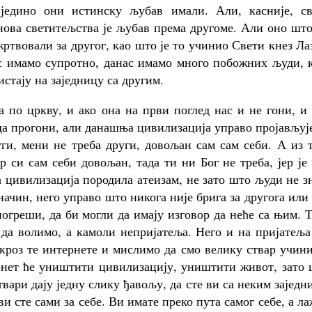
једино они истинску љубав имали. Али, касније, св
снова светитељства је љубав према другоме. Али оно шт
ртвовали за другог, као што је то учинио Свети кнез Ла
ас имамо супротно, данас имамо много побожних људи, 
истају на заједницу са другим.
 по цркву, и ако она на први поглед нас и не гони, и
да прогони, али данашња цивилизација управо пројављуј
ги, мени не треба други, довољан сам сам себи. А из 
ер си сам себи довољан, тада ти ни Бог не треба, јер је
а цивилизација породила атеизам, не зато што људи не з
 начин, него управо што никога није брига за другога или
погреши, да би могли да имају изговор да неће са њим. 
 да волимо, а камоли непријатеља. Него и на пријатељ
кроз те интернете и мислимо да смо велику ствар учин
ернет ће уништити цивилизацију, уништити живот, зато
вари дају једну слику ђавољу, да сте ви са неким заједн
ви сте сами за себе. Ви имате преко пута самог себе, а л