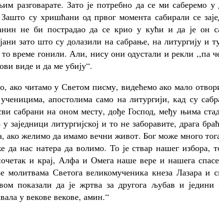
њим разговарате. Зато је потребно да се ми саберемо у
 Зашто су хришћани од првог момента сабирали се заје
анин не би пострадао да се крио у кући и да је он с
јани зато што су долазили на сабрање, на литургију и т
 то време гонили. Али, нису они одустали и рекли ,,па ч
 ови виде и да ме убију“.
то, ако читамо у Светом писму, видећемо ако мало отво
 ученицима, апостолима само на литургији, кад су саб
 сви сабрани на оном месту, дође Господ, међу њима ста
 у заједници литургијској и то не заборавите, драга бра
на, ако желимо да имамо вечни живот. Бог може много тог
е да нас натера да волимо. То је ствар нашег избора, т
почетак и крај, Алфа и Омега наше вере и нашега спас
е молитвама Светога великомученика кнеза Лазара и с
вом показали да је жртва за другога љубав и једини 
вала у векове векове, амин.“