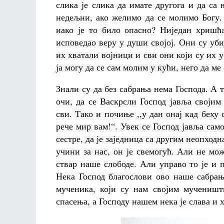
слика је слика да имате другога и да са 
недељни, ако желимо да се молимо Богу.
иако је то било опасно? Ниједан хришћ
исповедао веру у души својој. Они су уби
их хватали војници и сви они који су их у
ја могу да се сам молим у кући, него да ме
Знали су да без сабрања нема Господа. А 
очи, да се Васкрсли Господ јавља својим
сви. Тако и почиње ,,у дан онај кад беху
рече мир вам!“. Увек се Господ јавља само
сестре, да је заједница са другим неопход
учини за нас, он је свемогућ. Али не мож
ствар наше слободе. Али управо то је и 
Нека Господ благослови ово наше сабрањ
мученика, који су нам својим мученишт
спасења, а Господу нашем нека је слава и х