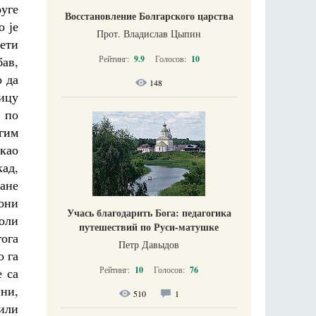
руге
Восстановление Болгарского царства
о је
Прот. Владислав Цыпин
вети
Рейтинг:
9.9
Голосов:
10
бав,
о да
148
ницу
, по
угим
 као
кад,
ране
 они
Учась благодарить Бога: педагогика
воли
путешествий по Руси-матушке
гога
Петр Давыдов
о га
Рейтинг:
10
Голосов:
76
е са
ини,
510
1
или