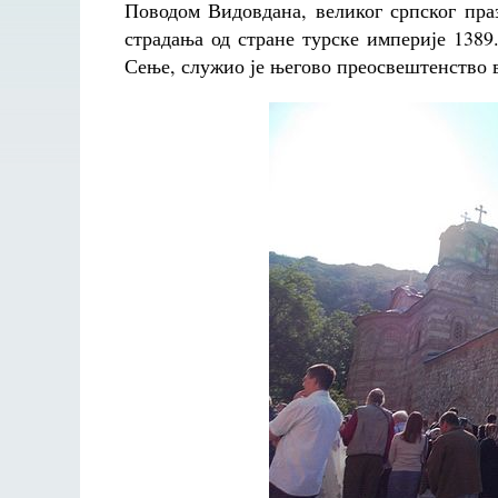
Поводом Видовдана, великог српског пра
страдања од стране турске империје 1389
Сење, служио је његово преосвештенство 