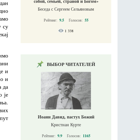
собой, семьей, страной и Богом»
 дан
Беседа с Сергеем Сельяновым
дно
амо
Рейтинг:
9.5
Голосов:
55
у су
1 338
екај
римо
рани
ВЫБОР ЧИТАТЕЛЕЙ
де и
ћо и
а да
о је
ења.
вих
Иоанн Давид, пастух Божий
пут
Кристиан Курте
Рейтинг:
9.9
Голосов:
1165