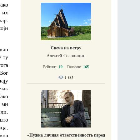
ако
о их
зар.
који
Свеча на ветру
 као
Алексей Солоницын
е ту
тога
Рейтинг:
10
Голосов:
165
 Бог
1 883
нају
 чак
Тако
а ми
или.
 што
ица,
ажна
«Нужна личная ответственность перед