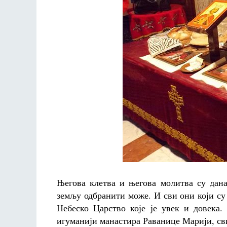
Његова клетва и његова молитва су дана
земљу одбранити може. И сви они који су
Небеско Царство које је увек и довека.
игуманији манастира Раванице Марији, св