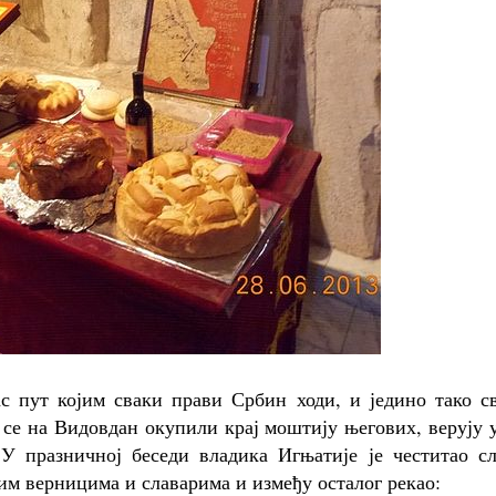
с пут којим сваки прави Србин ходи, и једино тако св
 се на Видовдан окупили крај моштију његових, верују 
 У празничној беседи владика Игњатије је честитао сл
им верницима и славарима и између осталог рекао: