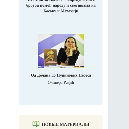
број за помоћ народу и светињама на
Косову и Метохији
Од Дечана до Пупинових Небеса
Оливера Радић
НОВЫЕ МАТЕРИАЛЫ