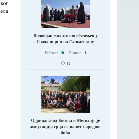
ског
села
Видовдан молитвено обележен у
Грачаници и на Газиместану
Рейтинг:
10
Голосов:
1
12
Одрицање од Косова и Метохије jе
ампутација срца из нашег народног
бића