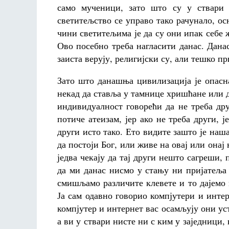
само мученици, зато што су у ствари 
светитељство се управо тако рачунало, о
чини светитељима је да су они ипак себе ж
Ово посебно треба нагласити данас. Дан
заиста верују, религијски су, али тешко пр
Зато што данашња цивилизација је опасна
некад да ставља у тамнице хришћане или 
индивидуалност говорећи да не треба дру
потиче атеизам, јер ако не треба други, ј
други исто тако. Ето видите зашто је наш
да постоји Бог, или живе на овај или онај
једва чекају да тај други нешто сагреши, 
да ми данас нисмо у стању ни пријатеља
смишљамо различите клевете и то дајемо 
Ја сам одавно говорио компјутери и инт
компјутер и интернет вас осамљују они уст
а ви у ствари нисте ни с ким у заједници, 