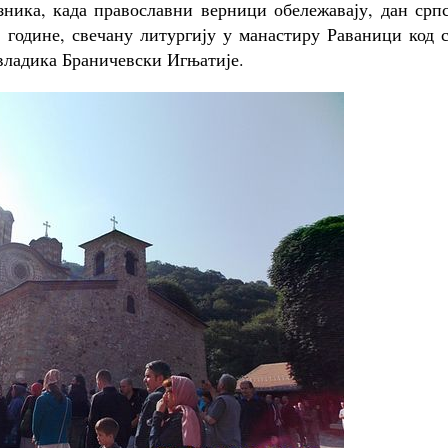
зника, када православни верници обележавају, дан срп
. године, свечану литургију у манастиру Раваници код 
владика Браничевски Игњатије.