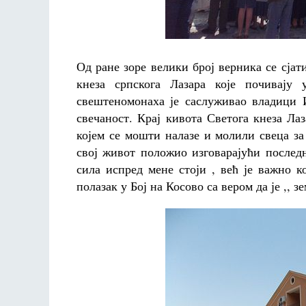
Од ране зоре велики број верника се сјат
кнеза српскога Лазара које почивају
свештеномонаха је саслуживао владици И
свечаност. Крај кивота Светога кнеза Л
којем се мошти налазе и молили свеца за 
свој живот положио изговарајући последњ
сила испред мене стоји , већ је важно 
полазак у Бој на Косово са вером да је ,, з