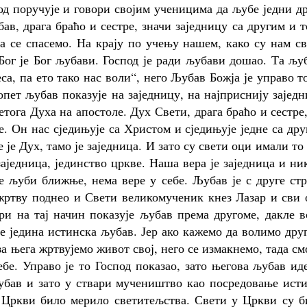
д поручује и говори својим ученицима да љубе једни д
в, драга браћо и сестре, значи заједницу са другим и т
а се спасемо. На крају по учењу нашем, како су нам с
Бог је Бог љубави. Господ је ради љубави дошао. Та љу
еса, па ето тако нас воли“, него Љубав Божја је управо т
опет љубав показује на заједницу, на најприснију зајед
тога Духа на апостоле. Дух Свети, драга браћо и сестре
е. Он нас сједињује са Христом и сједињује једне са др
 је Дух, тамо је заједница. И зато су свети оци имали то
 заједница, јединство цркве. Наша вера је заједница и ни
не љуби ближње, нема вере у себе. Љубав је с друге ст
 жртву поднео и Свети великомученик кнез Лазар и сви
ари на тај начин показује љубав према другоме, дакле 
 је једина истинска љубав. Јер ако кажемо да волимо дру
за њега жртвујемо живот свој, него се измакнемо, тада см
ебе. Управо је то Господ показао, зато његова љубав ид
љубав и зато у ствари мучеништво као посредовање ист
у Цркви било мерило светитељства. Свети у Цркви су б