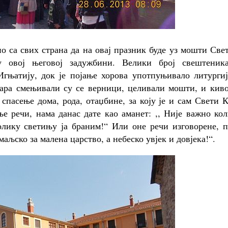
ио са свих страна да на овај празник буде уз мошти Све
 у овој његовој задужбини. Велики број свештеник
гњатију, док је појање хорова употпуњивало литургиј
азара смењивали су се верници, целивали мошти, и кив
спасење дома, рода, отаџбине, за коју је и сам Свети 
е речи, нама данас дате као аманет: ,, Није важно ко
колику светињу ја браним!“ Или оне речи изговорене, 
емаљско за малена царство, а небеско увјек и довјека!“.