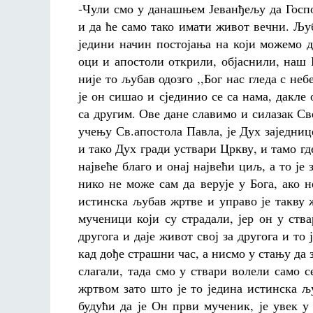
-Чули смо у данашњем Јеванђељу да Госпо
и да ће само тако имати живот вечни. Љуба
једини начин постојања на који можемо д
оци и апостоли открили, објаснили, наш 
није то љубав одозго ,,Бог нас гледа с неб
је он сишао и сјединио се са нама, дакле 
са другим. Ове дане славимо и силазак Све
учењу Св.апостола Павла, је Дух заједниц
и тако Дух гради уствари Цркву, и тамо где
највеће благо и онај највећи циљ, а то је
нико не може сам да верује у Бога, ако 
истинска љубав жртве и управо је такву
мученици који су страдали, јер он у ств
другога и даје живот свој за другога и то
кад дође страшни час, а нисмо у стању да 
слагали, тада смо у ствари волели само с
жртвом зато што је то једина истинска 
будући да је Он први мученик, је увек 