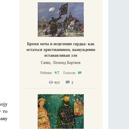
Бремя меча и исцеление сердца: как
остаться христианином, вынужденно
останавливая зло
Свящ. Леонид Бартков
Рейтинг:
9.7
Голосов:
89
913
2
оју
у то
аву