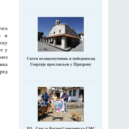
тога
а и
ску
от у
Кнез
Свети великомученик и победоносац
лика
Георгије прослављен у Призрену
пред
ХО ,,Сви за Космет“ покренула СМС