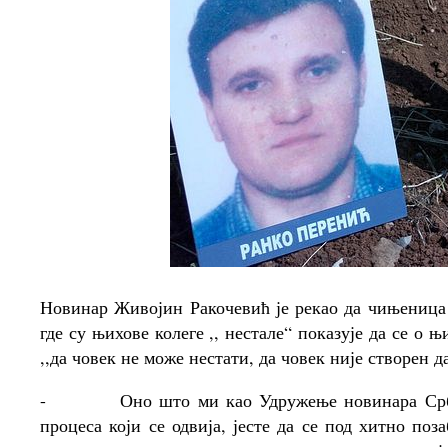
Новинар Живојин Ракочевић је рекао да чињеница
где су њихове колеге ,, нестале“ показује да се о 
,,да човек не може нестати, да човек није створен д
-
Оно што ми као Удружење новинара Срби
процеса који се одвија, јесте да се под хитно по