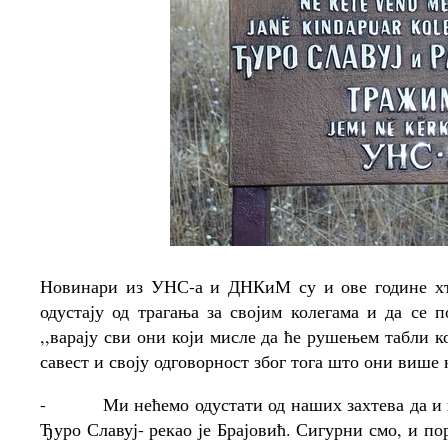
Новинари из УНС-а и ДНКиМ су и ове године хте
одустају од трагања за својим колегама и да се
,,варају сви они који мисле да ће рушењем табли 
савест и своју одговорност због тога што они више 
-
Ми нећемо одустати од наших захтева да и 
Ђуро Славуј- рекао је Брајовић. Сигурни смо, и по