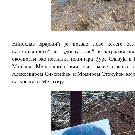
Нинослав Брајовић је позвао ,,све колеге бе
националности“ да ,,дигну глас“ и затражио 
околности око нестанка новинара Ђуре Славуја и
Марјана Мелонашија или око расветљавања о
Александром Симовићем и Момиром Стокућом који 
на Косово и Метохију.