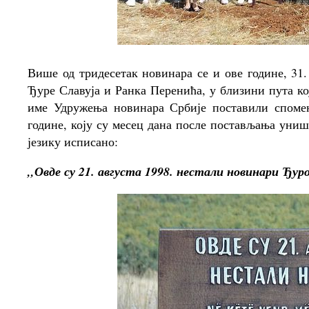
Више од тридесетак новинара се и ове године, 31.
Ђуре Славуја и Ранка Перенића, у близини пута ко
име Удружења новинара Србије поставили споме
године, коју су месец дана после постављања униш
језику исписано:
,,Овде су 21. августа 1998. нестали новинари Ђу