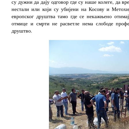
су дужни да дају одговор где су наше колеге, да вр
нестали или који су убијени на Косову и Метох
европског друштва тамо где се некажњено отимај
отмице и смрти не расветле нема слободе профе
друштво.