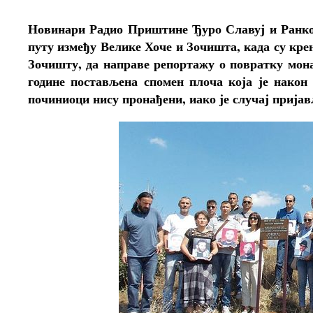
Новинари Радио Приштине Ђуро Славуј и Ранко П
путу између Велике Хоче и Зочишта, када су кре
Зочишту, да направе репортажу о повратку мона
године постављена спомен плоча која је након
починиоци нису пронађени, иако је случај приј