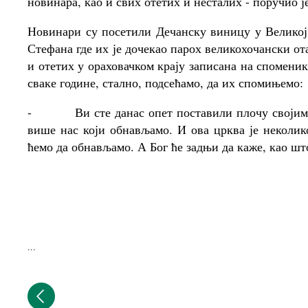
новинара, као и свих отетих и несталих - поручио 
Новинари су посетили Дечанску виницу у Великој
Стефана где их је дочекао парох великохочански от
и отетих у ораховачком крају записана на споменик
сваке године, стално, подсећамо, да их спомињемо:
-
Ви сте данас опет поставили плочу својим 
више нас који обнављамо. И ова црква је неколи
ћемо да обнављамо. А Бог ће задњи да каже, као што
...