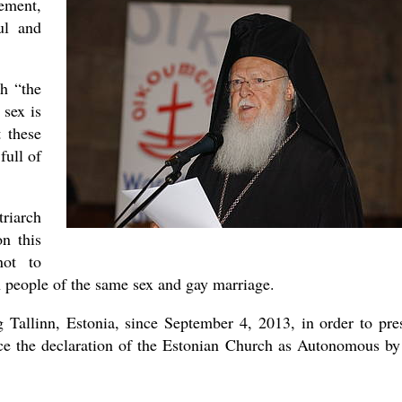
ement,
ul and
ch “the
 sex is
 these
full of
triarch
n this
not to
n people of the same sex and gay marriage.
 Tallinn, Estonia, since September 4, 2013, in order to pre
ince the declaration of the Estonian Church as Autonomous by