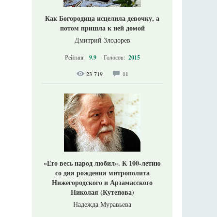
Как Богородица исцелила девочку, а
потом пришла к ней домой
Дмитрий Злодорев
Рейтинг:
9.9
Голосов:
2015
23 719
11
«Его весь народ любил». К 100-летию
со дня рождения митрополита
Нижегородского и Арзамасского
Николая (Кутепова)
Надежда Муравьева