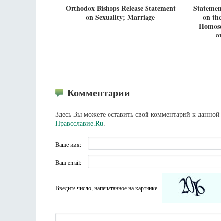
Orthodox Bishops Release Statement
Statemen
on Sexuality; Marriage
on th
Homose
a
Комментарии
Здесь Вы можете оставить свой комментарий к данной 
Православие.Ru
.
Ваше имя:
Ваш email:
Введите число, напечатанное на картинке