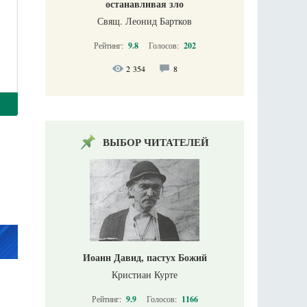
останавливая зло
Свящ. Леонид Бартков
Рейтинг:
9.8
Голосов:
202
2 354
8
ВЫБОР ЧИТАТЕЛЕЙ
Иоанн Давид, пастух Божий
Кристиан Курте
Рейтинг:
9.9
Голосов:
1166