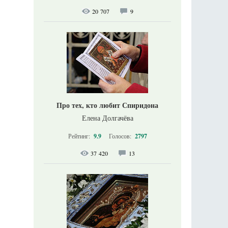
20 707
9
Про тех, кто любит Спиридона
Елена Долгачёва
Рейтинг:
9.9
Голосов:
2797
37 420
13