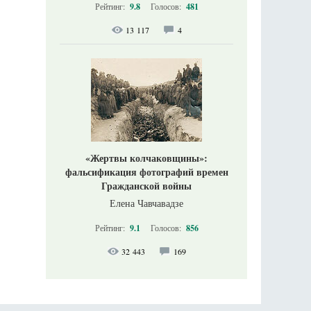
Рейтинг:
9.8
Голосов:
481
13 117
4
«Жертвы колчаковщины»:
фальсификация фотографий времен
Гражданской войны
Елена Чавчавадзе
Рейтинг:
9.1
Голосов:
856
32 443
169