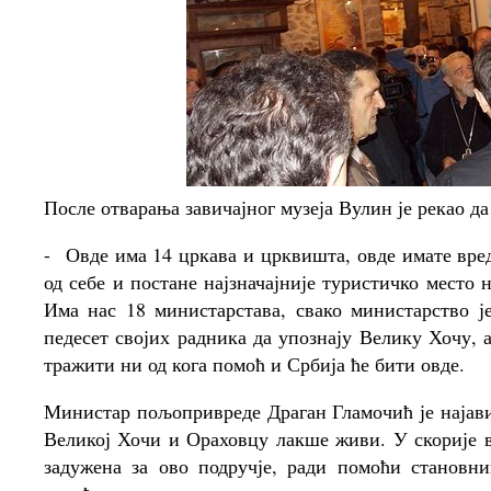
После отварања завичајног музеја Вулин је рекао да
-
Овде има 14 цркава и црквишта, овде имате вре
од себе и постане најзначајније туристичко место
Има нас 18 министарстава, свако министарство 
педесет својих радника да упознају Велику Хочу, 
тражити ни од кога помоћ и Србија ће бити овде.
Министар пољопривреде Драган Гламочић је најави
Великој Хочи и Ораховцу лакше живи. У скорије в
задужена за ово подручје, ради помоћи становн