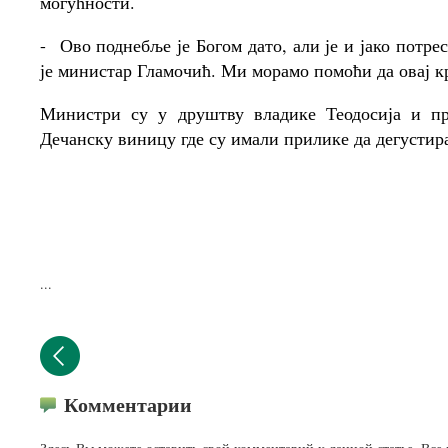
могућности.
-
Ово поднебље је Богом дато, али је и јако потре
је министар Гламочић. Ми морамо помоћи да овај к
Министри су у друштву владике Теодосија и п
Дечанску виницу где су имали прилике да дегустир
...
Комментарии