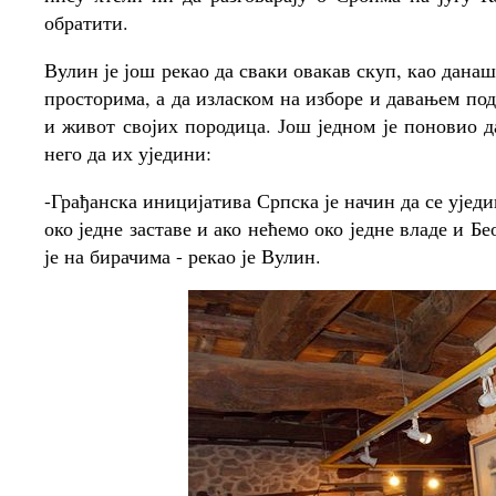
обратити.
Вулин је још рекао да сваки овакав скуп, као дана
просторима, а да изласком на изборе и давањем под
и живот својих породица. Још једном је поновио д
него да их уједини:
-Грађанска иницијатива Српска је начин да се уједи
око једне заставе и ако нећемо око једне владе и Бе
је на бирачима - рекао је Вулин.