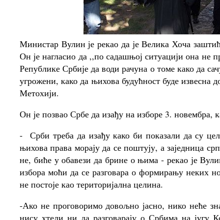
Министар Вулин је рекао да је Велика Хоча заштић
Он је нагласио да ,,по садашњој ситуацији она не 
Републике Србије да води рачуна о томе како да сач
угрожени, како да њихова будућност буде извесна д
Метохији.
Он је позвао Србе да изађу на изборе 3. новембра, 
-
Срби треба да изађу како би показали да су цел
њихова права морају да се поштују, а заједница ср
не, биће у обавези да брине о њима - рекао је Вули
избора моћи да се разговара о формирању неких но
не постоје као територијална целина.
-Ако не проговоримо довољно јасно, нико неће зна
нису хтели ни да разговарају о Србима на југу К