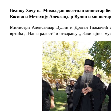
Велику Хочу на Михољдан посетили министар без
Косово и Метохију Александар Вулин и министа
Министри Александар Вулин и Драган Гламочић с
вртића ,, Наша радост“ и отварању ,, Завичајног муз