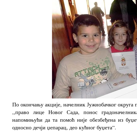
По окончању акције, начелник Јужнобачког округа п
,,право лице Новог Сада, понос градоначелни
напомињући да та помоћ није обезбеђена из буџе
односно дечји џепарац, део кућног буџета“.