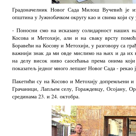
Градоначелник Новог Сада Милош Вучевић је из
општина у Јужнобачком округу као и свима који су 
- Поносни смо на исказану солидарност наших н
Косова и Метохије, али и на сваку врсту помоћ
Боравећи на Косову и Метохији, у разговору са грађ
важнији знак да ми овде мислимо на њих и да их 
на делу висок ниво саосећања према онима који 
показатељ једног много лепшег Новог Сада - рекао
Пакетићи су на Косово и Метохију допремљени и
Грачаници, Лапљем селу, Гораждевцу, Осојану, О
срединама 23. и 24. октобра.