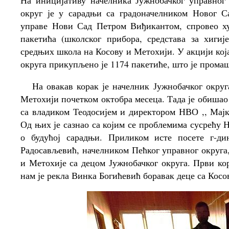
На иницијативу начелника Јужнобачког управног
округ је у сарадњи са градоначелником Новог
управе Нови Сад Петром Виђикантом, спровео х
пакетића (школског прибора, средстава за хиги
средњих школа на Косову и Метохији. У акцији кој
округа прикупљено је 1174 пакетиће, што је прома
На овакав корак је начелник Јужнобачког округ
Метохији почетком октобра месеца. Тада је обишао
са владиком Теодосијем и директором НВО ,, Мај
Од њих је сазнао са којим се проблемима сусрећу 
о будућој сарадњи. Приликом исте посете г-ди
Радосављевић, начелником Пећког управног округа,
и Метохије са децом Јужнобачког округа. Први ко
нам је рекла Винка Богићевић боравак деце са Кос