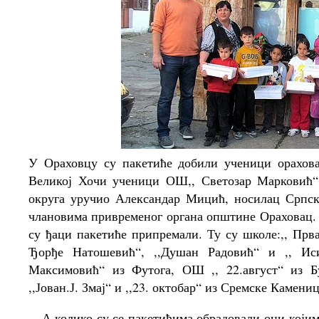
У Ораховцу су пакетиће добили ученици орахова
Великој Хочи ученици ОШ,, Светозар Марковић“
округа уручио Александар Мицић, носилац Српске
члановима привременог органа општине Ораховац. 
су ђаци пакетиће припремали. Ту су школе:,, Прв
Ђорђе Натошевић“, ,,Душан Радовић“ и ,, Ис
Максимовић“ из Футога, ОШ ,, 22.август“ из Б
,,Јован.Ј. Змај“ и ,,23. октобар“ из Сремске Камени
А колико су се пакетићима обрадовали они којима