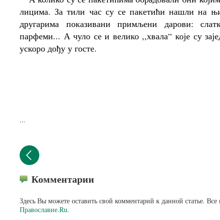
лицима. За тили час су се пакетићи нашли на њ
другарима показивани примљени дарови: слатк
парфеми... А чуло се и велико ,,хвала“ које су з
ускоро дођу у госте.
...
Комментарии
Здесь Вы можете оставить свой комментарий к данной статье. Все
Православие.Ru
.