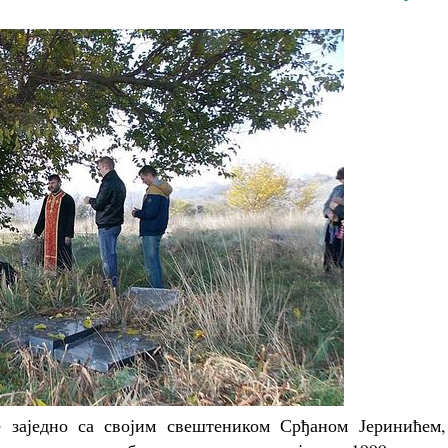
е заједно са својим свештеником Срђаном Јеринићем,