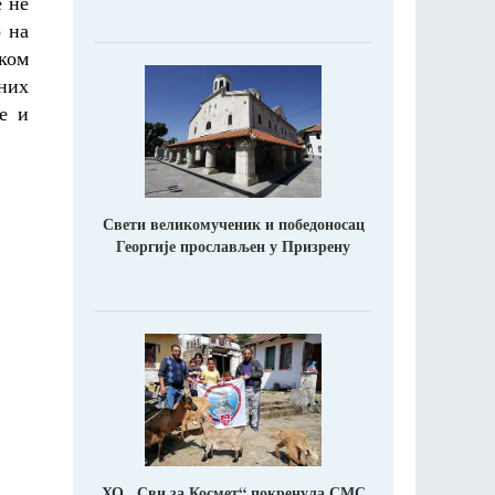
е не
о на
чком
них
е и
Свети великомученик и победоносац
Георгије прослављен у Призрену
ХО ,,Сви за Космет“ покренула СМС