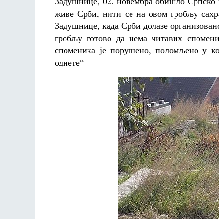
Задушнице, 02. новембра обишло Српско п
живе Срби, нити се на овом гробљу сахр
Задушнице, када Срби долазе организовано
гробљу готово да нема читавих споменик
споменика је порушено, поломљено у ко
однете“