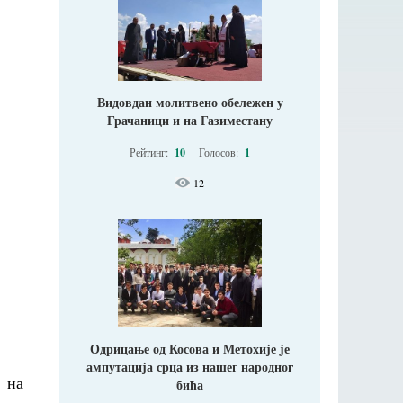
Видовдан молитвено обележен у
Грачаници и на Газиместану
Рейтинг:
10
Голосов:
1
12
Одрицање од Косова и Метохије jе
ампутација срца из нашег народног
 на
бића