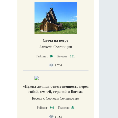
Свеча на ветру
Алексей Солоницын
Рейтинг:
10
Голосов:
151
1 704
«Нужна личная ответственность перед
собой, семьей, страной и Богом»
Беседа с Сергеем Сельяновым
Рейтинг:
9.6
Голосов:
51
1 183