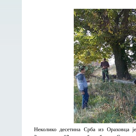
Неколико десетина Срба из Ораховца ј