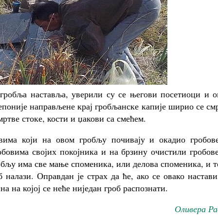
гробља наставља, уверили су се његови посетиоци и о
епоније направљене крај гробљанске капије ширио се см
мртве стоке, кости и џакови са смећем.
вима који на овом гробљу почивају и окадио гробове
обовима својих покојника и на брзину очистили гробов
робљу има све мање споменика, или делова споменика, и 
 налази. Оправдан је страх да ће, ако се овако настави
на на којој се неће ниједан гроб распознати.
Оливера Ра