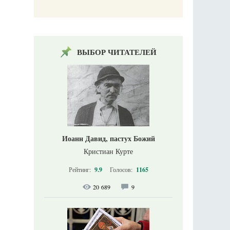
ВЫБОР ЧИТАТЕЛЕЙ
Иоанн Давид, пастух Божий
Кристиан Курте
Рейтинг:
9.9
Голосов:
1165
20 689
9