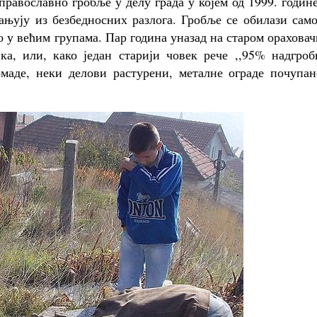
равославно гробље у делу града у којем од 1999. годин
ањују из безбедносних разлога. Гробље се обилази сам
 у већим групама. Пар година уназад на старом орахова
а, или, како један старији човек рече ,,95% надгроб
маде, неки делови растурени, металне ограде почупан