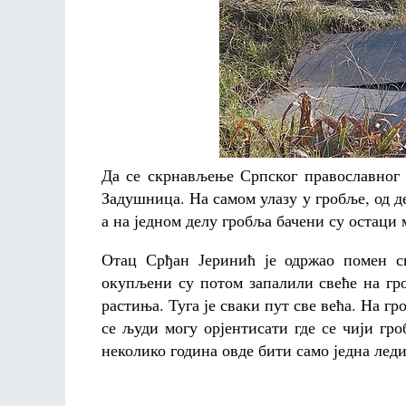
Да се скрнављење Српског православног 
Задушница. На самом улазу у гробље, од д
а на једном делу гробља бачени су остаци 
Отац Срђан Јеринић је одржао помен с
окупљени су потом запалили свеће на гр
растиња. Туга је сваки пут све већа. На г
се људи могу орјентисати где се чији гроб
неколико година овде бити само једна леди