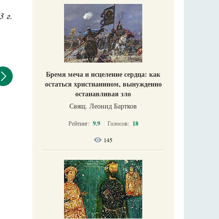
3 г.
Бремя меча и исцеление сердца: как
остаться христианином, вынужденно
останавливая зло
Свящ. Леонид Бартков
Рейтинг:
9.9
Голосов:
18
145