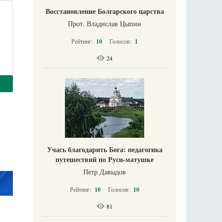
Восстановление Болгарского царства
Прот. Владислав Цыпин
Рейтинг:
10
Голосов:
1
24
Учась благодарить Бога: педагогика
путешествий по Руси-матушке
Петр Давыдов
Рейтинг:
10
Голосов:
10
81