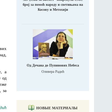
број за помоћ народу и светињама на
Косову и Метохији
вих
рад,
Од Дечана до Пупинових Небеса
, а
Оливера Радић
е од
теже
, за
дић
НОВЫЕ МАТЕРИАЛЫ